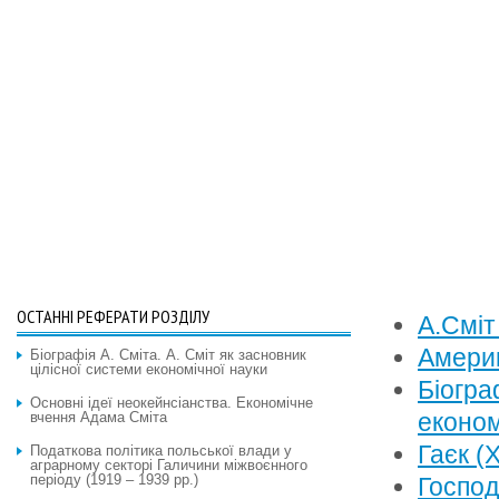
ОСТАННІ РЕФЕРАТИ РОЗДІЛУ
А.Сміт
Америк
Біографія А. Сміта. А. Сміт як засновник
цілісної системи економічної науки
Біогра
Основні ідеї неокейнсіанства. Економічне
економ
вчення Адама Сміта
Гаєк (
Податкова політика польської влади у
аграрному секторі Галичини міжвоєнного
періоду (1919 – 1939 рр.)
Господ