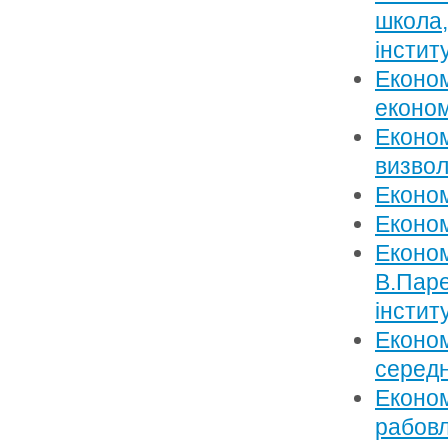
школа,
інстит
Економ
економ
Економ
визвол
Економ
Економ
Економ
В.Паре
інстит
Економ
середн
Економ
рабов