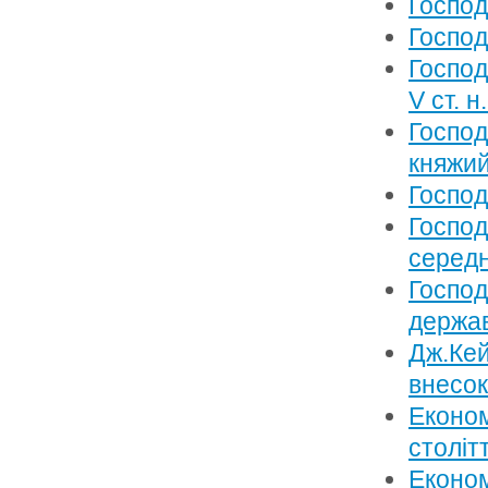
Господ
Господ
Господ
V ст. н.
Господ
княжий
Господ
Господ
середн
Господ
держав
Дж.Кей
внесок
Економ
століт
Економ