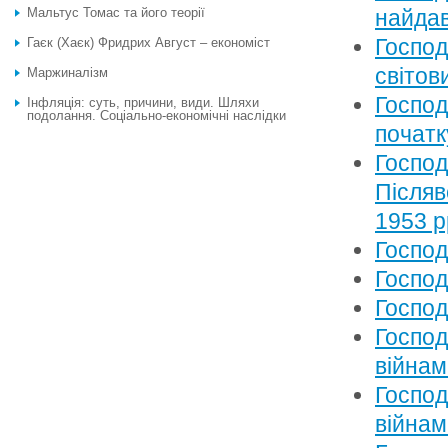
Мальтус Томас та його теорії
найдав
Господ
Гаєк (Хаєк) Фридрих Август – економіст
світов
Маржиналізм
Господ
Інфляція: суть, причини, види. Шляхи
подолання. Соціально-економічні наслідки
початк
Господ
Післяв
1953 р
Господ
Господ
Господ
Господ
війнам
Господ
війнам