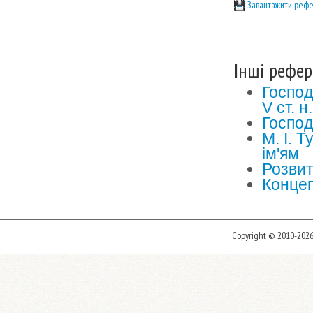
Завантажити рефе
Інші рефер
Господ
V ст. н.
Господ
М. І. 
ім'ям
Розвит
Концеп
Copyright © 2010-202