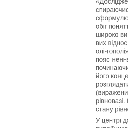
«Досліджен
спираючис
сформулюв
обіг понят
широко вик
вих віднос
олі-гополі
пояс-нення
починаючи 
його конце
розглядат
(виражених
рівновазі
стану рівн
У центрі д