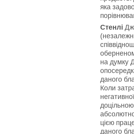
яка задово
порівнюван
Стенлі
Дже
(незалежно
спів­відн
оберненом
на думку Д
опосередко
даного бла
Коли затра
негативної
доцільною 
абсолютно
цією прац
даного бл