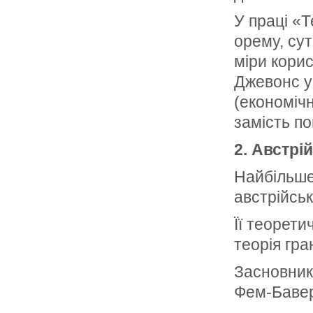
У праці «
орему, сут
мі­ри кори
Дже­вонс у
(економіч­
замість по
2. Австрі
Найбільше
австрійськ
Її теорет
теорія гра
Засновники
Фем-Бавер