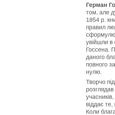
Герман Г
том, але 
1854 p. кн
правил люд
сформу­лю
увійшли в 
Госсена. П
даного бла
повного з
нулю.
Творчо під
розглядав
уча­сників
віддає те,
Коли блага