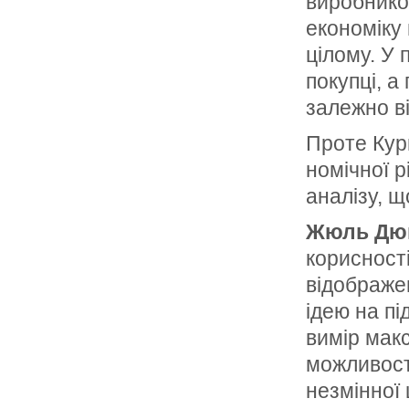
виробником
еко­номіку
цілому. У 
покупці, а
залежно ві
Проте Кур
номічної 
аналі­зу, 
Жюль Дю
корисності
відображе
ідею на пі
вимір мак
можливост
незмінної 