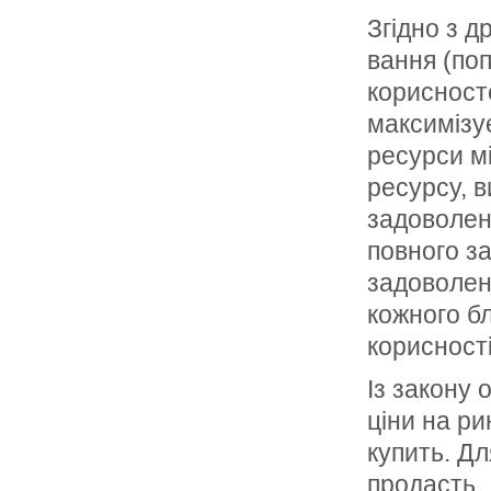
Згідно з 
вання (по
кориснос­т
максимізує
ресурси мі
ресурсу, в
задоволенн
повного з
задоволенн
кожного бл
корисності
Із закону 
ціни на ри
ку­пить. Д
продасть. 