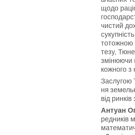
щодо раціо
господарс
чистий до
сукупніст
тотожною 
тезу, Тюне
змінюючи п
кожного з 
Заслугою 
ня земельн
від ринків
Антуан О
редників 
математичн