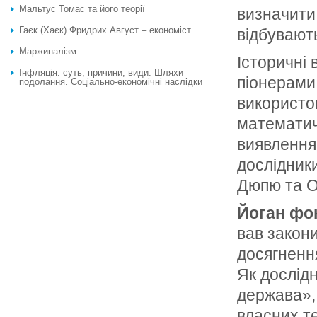
Мальтус Томас та його теорії
визначити
Гаєк (Хаєк) Фридрих Август – економіст
відбувають
Маржиналізм
Історичні
Інфляція: суть, причини, види. Шляхи
піонерами 
подолання. Соціально-економічні наслідки
вико­ристо
математич
виявлення 
дослідник
Дюпю та О
Йоган фо
вав закони
дося­гнен
Як дослід­
держава», 
власних т