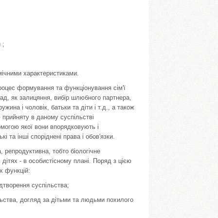
 ;
мічними характеристиками.
Процес формування та функціонування сім'ї
ад, як залицяння, вибір шлюбного партнера,
на і чоловік, батьки та діти і т.д., а також
ою прийняту в даному суспільстві
омогою якої вони впорядковують і
і та інші споріднені права і обов'язки.
, репродуктивна, тобто біологічне
дітях - в особистісному плані. Поряд з цією
х функцій:
ідтворення суспільства;
льства, догляд за дітьми та людьми похилого