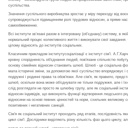
суспільства.
Значення суспільного виробництва зростає у міру переходу від воєн
супроводжується підвищенням ролі трудових відносин, а пряме на
самообмеженню.
Всі інститути зв’язані разом в інтегровану (об’єднану) систему, в які
нормальний процес колективного життя і виконувати свої завдання. 
цілому відносять до інститутів соціальних.
Класичним прикладом інститутусоціалізації є інститут сім'ї. А.Г.Хар
кровну спорідненість об'єднання людей, пов'язане спільністю побут
основу сімейних відносин становить шлюб. Шлюб - це соціальна фо
мала історичні зміни, за допомогою якої суспільство впорядковує і 
подружні і родинні права та обов'язки. Але сім'я, як правило, пред
шлюб, оскільки вона може об'єднувати не тільки подружжя, але і їхні
слід розглядати не просто як шлюбну групу, але як соціальний інстит
відносин індивідів, що виконують функції відтворення людського род
відносини на основі певних цінностей та норм, схильних великому 
позитивних і негативних санкцій.
Сім'я як соціальний інститут проходить ряд етапів, послідовність я
цикл сім'ї. Дослідники виділяють різну кількість фаз цього циклу, а