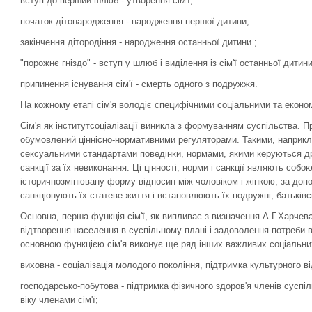
вступ до перший шлюб - утворення сім'ї;
початок дітонародження - народження першої дитини;
закінчення дітородіння - народження останньої дитини ;
"порожнє гніздо" - вступ у шлюб і виділення із сім'ї останньої дитини
припинення існування сім'ї - смерть одного з подружжя.
На кожному етапі сім'я володіє специфічними соціальними та еконо
Сім'я як інститутсоціалізації виникла з формуванням суспільства. 
обумовлений ціннісно-нормативними регуляторами. Такими, наприкл
сексуальними стандартами поведінки, нормами, якими керуються дружи
санкції за їх невиконання. Ці цінності, норми і санкції являють соб
історичнозмінювану форму відносин між чоловіком і жінкою, за доп
санкціонують їх статеве життя і встановлюють їх подружні, батьківськ
Основна, перша функція сім'ї, як випливає з визначення А.Г.Харчева
відтворення населення в суспільному плані і задоволення потреби в 
основною функцією сім'я виконує ще ряд інших важливих соціальни
виховна - соціалізація молодого покоління, підтримка культурного в
господарсько-побутова - підтримка фізичного здоров'я членів суспі
віку членами сім'ї;