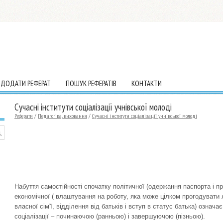
ДОДАТИ РЕФЕРАТ
ПОШУК РЕФЕРАТІВ
КОНТАКТИ
Сучасні інститути соціалізації учнівської молоді
Реферати
/
Педагогіка, виховання
/
Сучасні інститути соціалізації учнівської молоді
Набуття самостійності спочатку політичної (одержання паспорта і пр
економічної ( влаштування на роботу, яка може цілком прогодувати 
власної сім'ї, відділення від батьків і вступ в статус батька) означ
соціалізації – починаючою (ранньою) і завершуючою (пізньою).