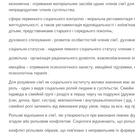
економічна - отримання матеріальних засобів одних членів сім'ї для 
непрацездатних членів суспільства;
сфера первинного соціального контролю - моральна регламентація по
життєдіяльності, а також регламентація відповідальності і зобов'яз
дітьми, представниками старшого і середнього поколінь;
духовного спілкування - розвиток особистостей членів сім'ї, духовн
соціально-статусна - надання певного соціального статусу членам сі
дозвільна - організація раціонального дозвілля, взаємозбагачення ін
емоційна – отримання психологічного захисту, емоційної підтримки, ем
психологічна терапія .
Для розуміння сім'ї як соціального інституту велике значення має а
роль - один з видів соціальних ролей людини в суспільстві. Сімейн
індивіда в сімейній групі і розділі в першу чергу на подружні (дружина
(син, дочка, брат, сестра), міжпоколінне і внутрішньопоколінні ( дід
сімейної ролі залежить від виконання ряду умов, перш за все, від
Рольові відношенні в сім'ї, які утворюються при виконанні певних 
згодою або рольовим конфліктом. Соціологи відзначають, що рольо
конфлікт рольових образів, що пов'язано з неправильним їх формуван