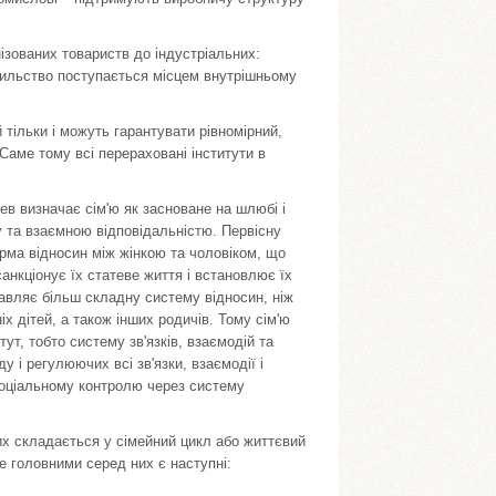
ізованих товариств до індустріальних:
сильство поступається місцем внутрішньому
й тільки і можуть гарантувати рівномірний,
Саме тому всі перераховані інститути в
чев визначає сім'ю як засноване на шлюбі і
у та взаємною відповідальністю. Первісну
рма відносин між жінкою та чоловіком, що
санкціонує їх статеве життя і встановлює їх
ставляє більш складну систему відносин, ніж
х дітей, а також інших родичів. Тому сім'ю
ут, тобто систему зв'язків, взаємодій та
у і регулюючих всі зв'язки, взаємодії і
соціальному контролю через систему
ких складається у сімейний цикл або життєвий
ле головними серед них є наступні: