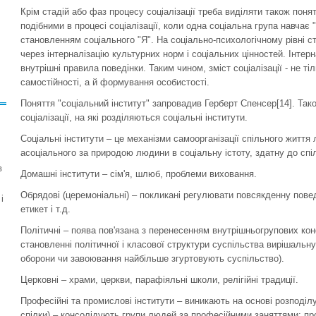
Крім стадій або фаз процесу соціалізації треба виділяти також понятт
подібними в процесі соціалізації, коли одна соціальна група навчає
становленням соціального "Я". На соціально-психологічному рівні с
через інтерналізацію культурних норм і соціальних цінностей. Інтерн
внутрішні правила поведінки. Таким чином, зміст соціалізації - не ті
самостійності, а й формування особистості.
Поняття "соціальний інститут" запровадив Герберт Спенсер[14]. Так
соціалізації, на які розділяються соціальні інститути.
Соціальні інститути – це механізми самоорганізації спільного житт
асоціального за природою людини в соціальну істоту, здатну до спіл
в
Домашні інститути – сім'я, шлюб, проблеми виховання.
Обрядові (церемоніальні) – покликані регулювати повсякденну пове
і
етикет і т.д.
Політичні – поява пов'язана з перенесенням внутрішньогрупових кон
становленні політичної і класової структури суспільства вирішальну
оборони чи завоювання найбільше згуртовують суспільство).
Церковні – храми, церкви, парафіяльні школи, релігійні традиції.
Професійні та промислові інститути – виникають на основі розподілу 
спілки) – консолідують групи людей за професійними заняттями; п