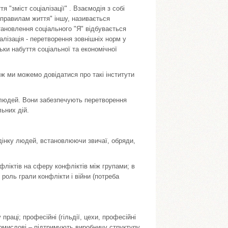
я "зміст соціалізації" . Взаємодія з собі
 "правилам життя" іншу, називається
тановлення соціального "Я" відбувається
алізація - перетворення зовнішніх норм у
льки набуття соціальної та економічної
ож ми можемо довідатися про такі інститути
я людей. Вони забезпечують перетворення
ьних дій.
дінку людей, встановлюючи звичаї, обряди,
фліктів на сферу конфліктів між групами; в
 роль грали конфлікти і війни (потреба
праці; професійні (гільдії, цехи, професійні
ромислові – підтримують виробничу структуру