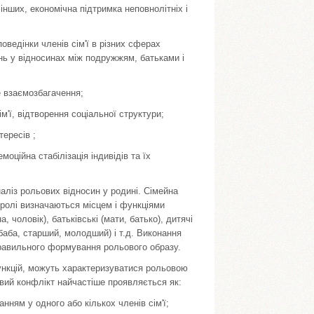
інших, економічна підтримка неповнолітніх і
ведінки членів сім'ї в різних сферах
ань у відносинах між подружжям, батьками і
е взаємозбагачення;
м'ї, відтворення соціальної структури;
тересів ;
оційна стабілізація індивідів та їх
наліз рольових відносин у родині. Сімейна
і ролі визначаються місцем і функціями
, чоловік), батьківські (мати, батько), дитячі
, баба, старший, молодший) і т.д. Виконання
 правильного формування рольового образу.
функцій, можуть характеризуватися рольовою
вий конфлікт найчастіше проявляється як:
ням у одного або кількох членів сім'ї;