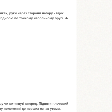
чках, руки через сторони нагору - вдих,
з ходьбою по тонкому напольному брусі. 4-
ову чи витягнуті вперед. Підняти плечовий
му положенні до перших ознак утоми.