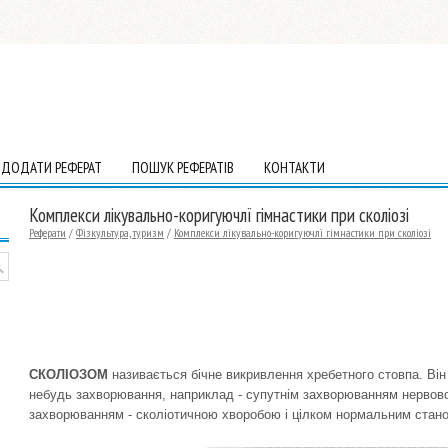
ДОДАТИ РЕФЕРАТ
ПОШУК РЕФЕРАТІВ
КОНТАКТИ
Комплекси лікувально-коригуючлї гімнастики при сколіозі
Реферати
/
Фізкультура, туризм
/
Комплекси лікувально-коригуючлї гімнастики при сколіозі
СКОЛІОЗОМ
називається бічне викривлення хребетного стовпа. Він
небудь захворювання, наприклад - супутнім захворюванням нервової 
захворюванням - сколіотичною хворобою і цілком нормальним стано