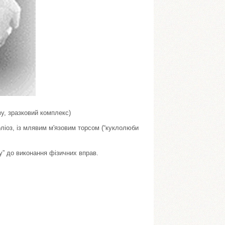
у, зразковий комплекс)
оліоз, із млявим м'язовим торсом (“куклолюби
” до виконання фізичних вправ.