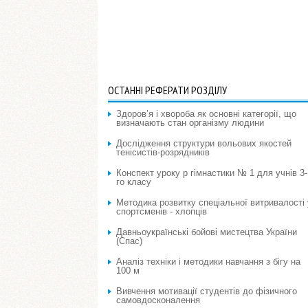
ОСТАННІ РЕФЕРАТИ РОЗДІЛУ
Здоров’я і хвороба як основні категорії, що
визначають стан організму людини
Дослідження структури вольових якостей
тенісистів-розрядників
Конспект уроку p гімнастики № 1 для учнів 3-
го класу
Методика розвитку спеціальної витривалості 
спортсменів - хлопців
Давньоукраїнські бойові мистецтва України
(Спас)
Аналіз техніки і методики навчання з бігу на
100 м
Вивчення мотивації студентів до фізичного
самовдосконалення