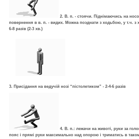
2.
В. п. - стоячи. Піднімаючись на носо
повернення в в. п. - видих. Можна поэднати з ходьбою, у т.ч. 
6-8 разів (2-3 хв.)
3.
Присідання на ведучій нозі “пістолетиком” - 2-4-6 разів
4.
В. п.: лежачи на животі, руки за гол
пояс і прямі руки максимально над опорою і триматись в тако