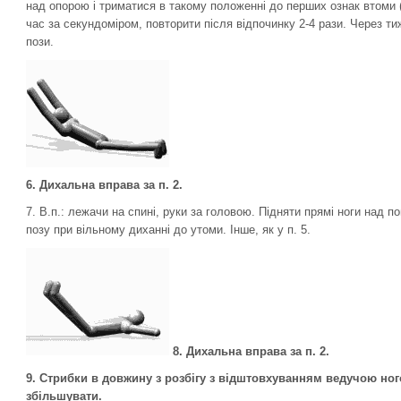
над опорою і триматися в такому положенні до перших ознак втоми (
час за секундоміром, повторити після відпочинку 2-4 рази. Через т
пози.
6. Дихальна вправа за п. 2.
7. В.п.: лежачи на спині, руки за головою. Підняти прямі ноги над 
позу при вільному диханні до утоми. Інше, як у п. 5.
8. Дихальна вправа за п. 2.
9. Стрибки в довжину з розбігу з відштовхуванням ведучою ного
збільшувати.