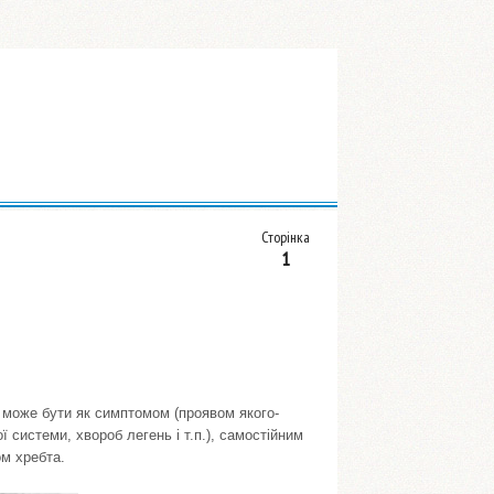
Сторінка
1
 може бути як симптомом (проявом якого-
системи, хвороб легень і т.п.), самостійним
м хребта.