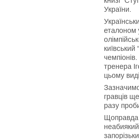
книзі “Сту
України.
Українськ
еталоном 
олімпійськ
київський 
чемпіонів.
тренера Іг
цьому виді
Зазначимо,
гравців ще
разу проби
Щоправда, 
неабиякий
запорізьки