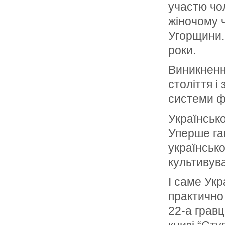
участю чол
жіночому 
Угорщини.
роки.
Виникненн
століття і
системи ф
Українсько
Уперше га
українсько
культивува
І саме Укр
практично
22-а гравц