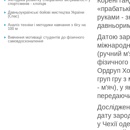
Корені ган
спортсменів - хлопців
«прабатькі
Давньоукраїнські бойові мистецтва України
руками - 
(Спас)
давньорим
Аналіз техніки і методики навчання з бігу на
100 м
Датою зар
Вивчення мотивації студентів до фізичного
самовдосконалення
міжнародн
(ручний м'
фізичного
Ордруп Хол
груп гру з
- м'яч), у
передаючи 
Дослідженн
дату зарод
у Чехії од