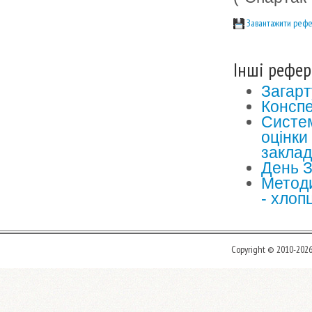
Завантажити рефе
Інші рефер
Загар
Конспе
Систем
оцінки
закла
День З
Методи
- хлоп
Copyright © 2010-202