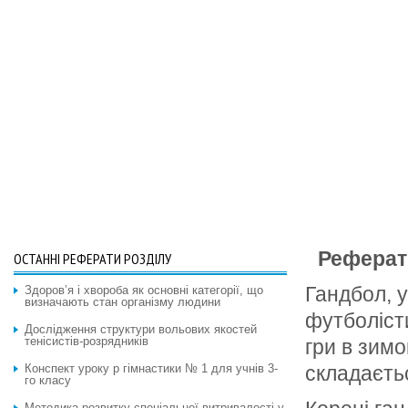
Реферат
ОСТАННІ РЕФЕРАТИ РОЗДІЛУ
Гандбол, у
Здоров’я і хвороба як основні категорії, що
визначають стан організму людини
футболісти
Дослідження структури вольових якостей
тенісистів-розрядників
гри в зимо
Конспект уроку p гімнастики № 1 для учнів 3-
складаєтьс
го класу
Методика розвитку спеціальної витривалості у