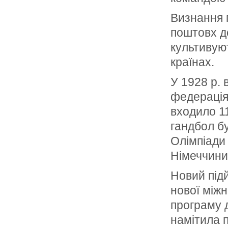
Визнання 
поштовх до
культивуют
країнах.
У 1928 р.
федерація 
входило 11
гандбол б
Олімпіади
Німеччини
Новий підй
нової міжн
програму д
намітила п