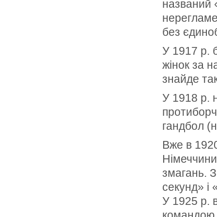
названий «
нерегламе
без єдино
У 1917 р. 
жінок за н
знайде так
У 1918 р. 
протиборчі
гандбол (на
Вже в 1920
Німеччини 
змагань. 
секунд» і 
У 1925 р.
командою А