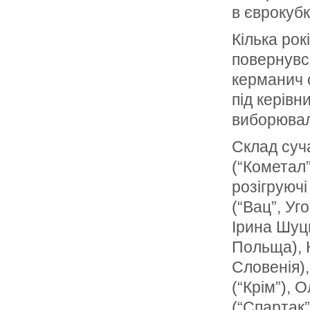
в єврокубк
Кілька ро
повернувс
керманич о
під керівн
виборювал
Склад суча
(“Кометал”
розігруючі
(“Вац”, Уг
Ірина Шуць
Польща), 
Словенія)
(“Крім”), 
(“Спартак”