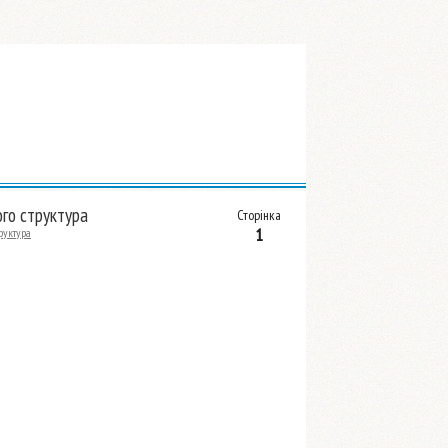
ого структура
Сторінка
1
труктура