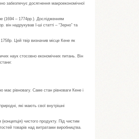
чно забезпечує досягнення макроекономічної
е (1694 – 1774рр.). Дослідженням
. він надрукував І-ші статті – “Зерно” та
1758р. Цей твір визначив місце Кене як
чих наук стосовно економічних питань. Він
стани:
о має рівновагу. Саме стан рівноваги Кене і
риродні, які мають свої внутрішні
.
 (концепція) чистого продукту. Під чистим
тостей товарів над витратами виробництва.