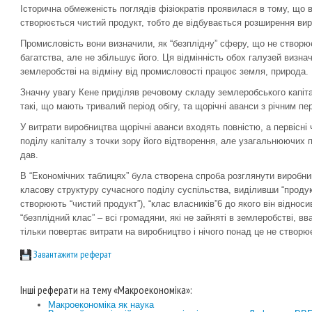
Історична обмеженість поглядів фізіократів проявилася в тому, щ
створюється чистий продукт, тобто де відбувається розширення ви
Промисловість вони визначили, як “безплідну” сферу, що не створ
багатства, але не збільшує його. Ця відмінність обох галузей визна
землеробстві на відміну від промисловості працює земля, природа.
Значну увагу Кене приділяв речовому складу землеробського капітал
такі, що мають тривалий період обігу, та щорічні аванси з річним пер
У витрати виробництва щорічні аванси входять повністю, а первісні
поділу капіталу з точки зору його відтворення, але узагальнюючих п
дав.
В “Економічних таблицях” була створена спроба розглянути виробни
класову структуру сучасного поділу суспільства, виділивши “продук
створюють “чистий продукт”), “клас власників”6 до якого він віднос
“безплідний клас” – всі громадяни, які не зайняті в землеробстві, 
тільки повертає витрати на виробництво і нічого понад це не створю
Завантажити реферат
Інші реферати на тему «Макроекономіка»:
Макроекономіка як наука