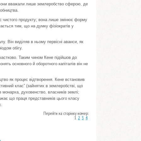
о вони вважали лише землеробство сферою, де
робництва.
ює чистого продукту; вона лише змінює форму
чається тим, що на думку фізіократів у
у. Він виділяв в ньому первісні аванси, як
іодом обігу.
 частково. Таким чином Кене підійшов до
онять основного й оборотного капіталів він не
цтво як процес відтворення. Кене встановив
тивний клас” (зайнятих в землеробстві, що
ив монарха, духовенство, власників землі;
вважає що праця представників цього класу
є.
Перейти на сторінку номер:
1
2
3
4