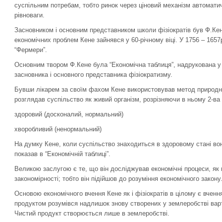
суспільним потребам, тобто ринок через ціновий механізм автомати
рівноваги.
Засновником і основним представником школи фізіократів був Ф.Кен
економічних проблем Кене зайнявся у 60-річному віці. У 1756 – 1657рр
“Фермери”.
Основним твором Ф.Кене була “Економічна таблиця”, надрукована у 
засновника і основного представника фізіократизму.
Бувши лікарем за своїм фахом Кене використовував метод природни
розглядав суспільство як живий організм, розрізняючи в ньому 2-ва 
здоровий (досконалий, нормальний)
хворобливий (ненормальний)
На думку Кене, коли суспільство знаходиться в здоровому стані вон
показав в “Економічній таблиці”.
Великою заслугою є те, що він досліджував економічні процеси, як п
закономірності; тобто він підійшов до розуміння економічного закону
Основою економічного вчення Кене як і фізіократів в цілому є вчення
продуктом розумівся надлишок знову створених у землеробстві вар
Чистий продукт створюється лише в землеробстві.