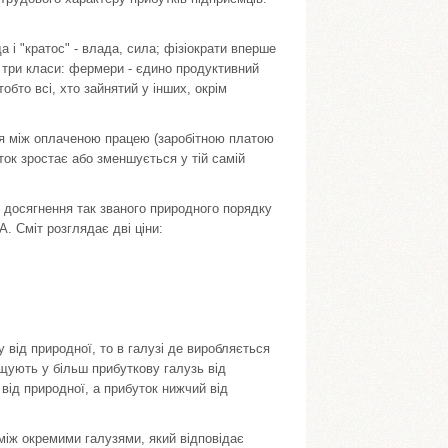
да і "кратос" - влада, сила; фізіократи вперше
 три класи: фермери - єдино продуктивний
тобто всі, хто зайнятий у інших, окрім
ння між оплаченою працею (заробітною платою
уток зростає або зменшується у тій самій
 досягнення так званого природного порядку
. Сміт розглядає дві ціни:
.
 від природної, то в галузі де виробляється
іщують у більш прибуткову галузь від
від природної, а прибуток нижчий від
 між окремими галузями, який відповідає