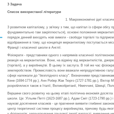
3 Задача
Список використаної літератури
1. Макроекономічні ідеї класичн
3 розвитком капіталізму, у зв'язку з тим, що капітал із сфери обігу 
фундаментально там закріплюється), основні положення меркантиліз
порядок денний виходять нові вимоги - свободи торгівлі та підприєм
відображення в тому, що концепція меркантилізму поступається місц
Франції і класичної школи в Англії.
Фізіократи - представники одного з напрямків класичної по­літекономі
реакція на меркантилізм. Вони, на відміну від меркантилістів, джер
(торгівлі), а у виробництві. В цьому їх заслуга. В той же час фізіо
землеробством. Промисловість вони вважали непродукти­вною галузз
сфері нале­жали до "безплідного класу". Визначними представникам
Кене (1694-1774 pp.), Анн Робер Жак Тюрго (1727-1781 pp.), Віктор Мі
розроблялися також в Італії, Великобританії, Німеччині, Швеції, Пол
Вершини свого розвитку на цьому етапі політична економія досягла 
школи. Це: Уїльям Петті (1623-1687 pp.), Адам Сміт (1723-1790 pp.) i
наукові досягнення класиків - це прагнення виявити глибинні законо
центр теоретичної системи процесу виробництва, причому будь-яког
у фізіократів; започаткування трудової теорії вартості; виявлення н