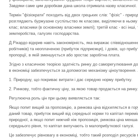
Завдяки саме цим доробкам дана школа отримала назву класичної.
Термін "фізіократи" походить від двох грецьких слів: "фізіс" - приро
розглядають буржуазне суспільство як класове, виділяючи в ньому
клас; власники (в основному власники землі); третій клас - всі інші, 
землеробства, галузях господарства.
Д.Рікардо відкрив навіть закономірність, яка виражає співвідноше
робітників) та неоплаченою (прибуток підприємця), і довів, що приб
пропорції, в якій зменшується або зростає заробітна плата.
Згідно з класичною теорією здатність ринку до саморегулювання до
в економіці забезпечується за допомогою механізму ціноутворення. А
1. Природну, що покриває витрати і дає середню норму прибутку.
2. Ринкову, тобто фактичну ціну, за якою товар продається на ринку
Регулююча роль цін при цьому виявляється так:
Якщо попит вищий за пропозицію, а ринкова ціна відхиляється в гору
даний товар, прибуток вищий від середньої норми то капітал перем
природної, а якщо попит нижчий ніж пропозиція, ринкова ціна менша 
середнього рівня, то капітал вилучають із малоприбуткової галузі.
Це забезпечує рівновагу в економіці, тобто такий розподіл ресурсів