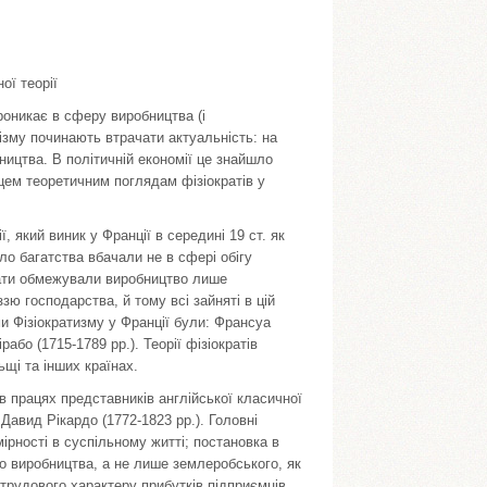
ої теорії
проникає в сферу виробництва (і
му починають втрачати акту­альність: на
ництва. В політичній економії це знайшло
ем теоретич­ним поглядам фізіократів у
ї, який виник у Франції в середині 19 ст. як
ело багатства вбачали не в сфері обігу
крати обмежували виробницт­во лише
ю господарства, й тому всі зайняті в цій
и Фізіократизму у Франції були: Франсуа
рабо (1715-1789 pp.). Теорії фізіократів
ьщі та інших країнах.
в працях представників англійської класичної
 Давид Рікардо (1772-1823 pp.). Головні
мірності в суспільному житті; постановка в
о виробництва, а не лише землеробського, як
етрудового характеру прибутків підприємців.