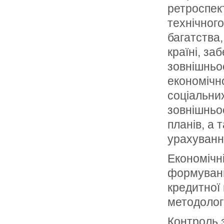
ретроспект
технічного
багатства,
країні, з
зовнішньое
економічн
соціальних
зовнішньое
планів, а 
урахуванн
Економічн
формуванн
кредитної 
методологі
Контроль з