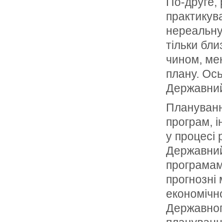
По-друге, 
практикува
нереальну
тільки бл
чином, ме
плану. Ос
Державний
Плануванн
програм, і
у процесі
Державний
програмам
прогнозні
економічн
Державног