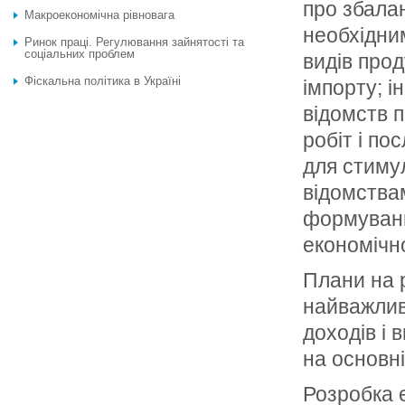
про збала
Макроекономічна рівновага
необхідни
Ринок праці. Регулювання зайнятості та
соціальних проблем
видів прод
Фіскальна політика в Україні
імпорту; і
відомств п
робіт і по
для стиму
відомствам
формуванн
економічно
Плани на р
найважлив
доходів і 
на основні
Розробка е