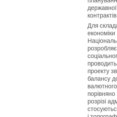
плануванн
державної 
контрактів 
Для склад
економіки 
Національн
розробляє
соціальног
проводить
проекту з
балансу до
валютного 
порівняно 
розрізі ад
стосуютьс
і топограф