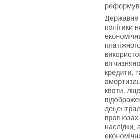
реформуван
Державне 
політики н
економічн
платіжного
використо
вітчизнян
кредити, т
амортизаці
квоти, ліц
відображе
децентрал
прогнозах 
наслідки, 
економічно