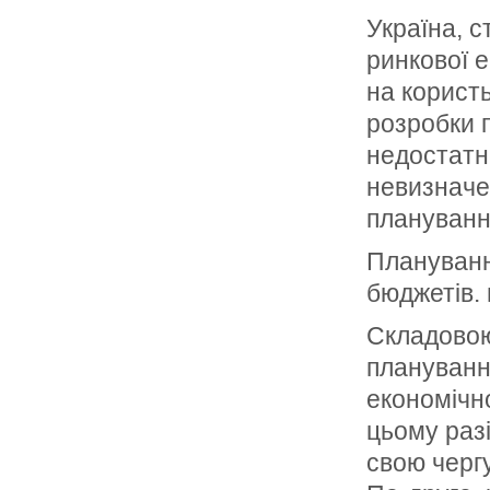
Україна, 
ринкової 
на користь
розробки п
недостатн
невизначе
плануванн
Плануванн
бюджетів.
Складовою
плануванн
економічно
цьому раз
свою черг