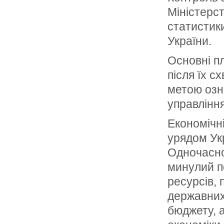
Міністерс
статистик
України.
Основні пл
після їх с
метою озн
управління
Економічні
урядом Ук
Одночасно
минулий п
ресурсів, 
державних
бюджету, 