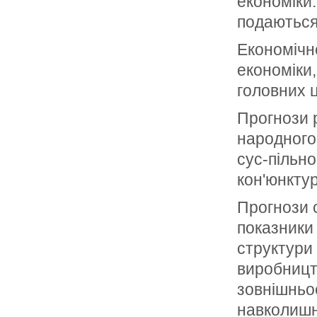
економіки
подаються
Економічн
економіки,
головних ц
Прогнози 
народногос
сус-пільн
кон'юнктур
Прогнози 
показники 
структури 
виробництв
зовнішньое
навколишн