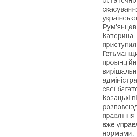
остаточно
скасуванн
українськ
Рум’янцеви
Катерина,
приступила
Гетьманщи
провінцій
вирішальна
адміністр
свої багат
Козацькі 
розповсюди
правління
вже управ
нормами.