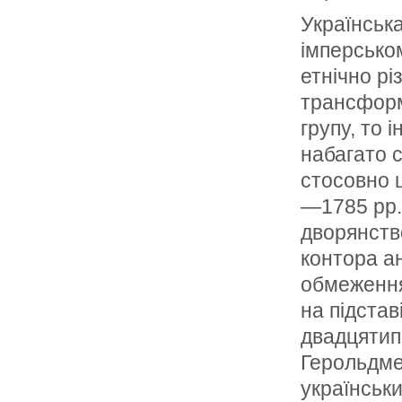
Українська
імперсько
етнічно рі
трансформ
групу, то 
набагато 
стосовно ц
—1785 рр.
дворянство
контора ан
обмеження
на підстав
двадцятип
Герольдмей
українськи