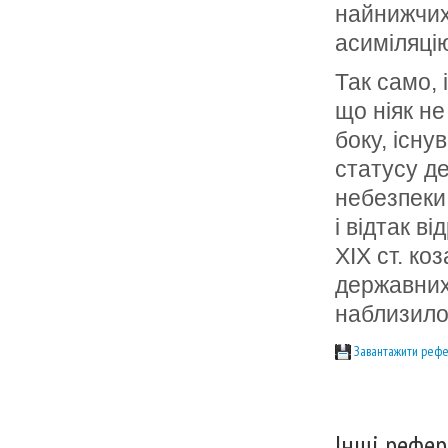
найнижчих
асиміляцію
Так само, 
що ніяк не
боку, існу
статусу де
небезпеки
і відтак в
XIX ст. ко
державних
наблизилос
Завантажити рефе
Інші рефер