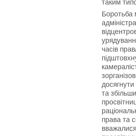
таким тип
Боротьба 
адміністра
відцентро
урядування
часів прав
підштовхну
камераліст
зорганізо
досягнути
та збільши
просвітни
раціональн
права та с
вважалися