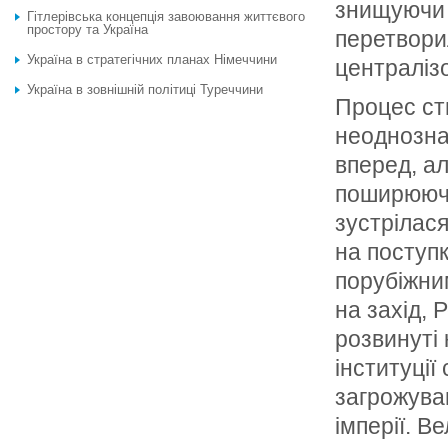
знищуючи 
Гітлерівська концепція завоювання життєвого
простору та Україна
перетвори
Україна в стратегічних планах Німеччини
централіз
Україна в зовнішній політиці Туреччини
Процес ст
неоднозна
вперед, ал
поширюючи
зустрілася
на поступк
порубіжни
на захід, 
розвинуті 
інституці
загрожував
імперії. В