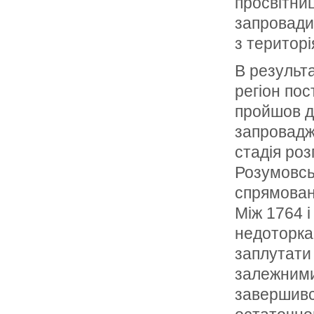
просвітниц
запровадил
з територі
В результа
регіон пос
пройшов дв
запровадже
стадія роз
Розумовсь
спрямован
Між 1764 і
недоторка
заплутати 
залежними 
завершивс