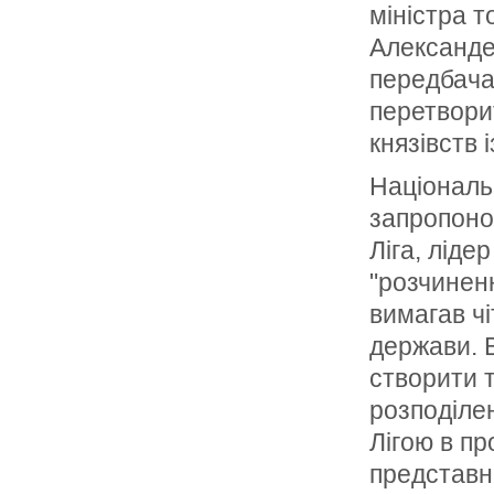
міністра 
Александе
передбача
перетвори
князівств 
Національ
запропоно
Ліга, лідер
"розчинен
вимагав ч
держави. В
створити т
розподіле
Лігою в п
представн