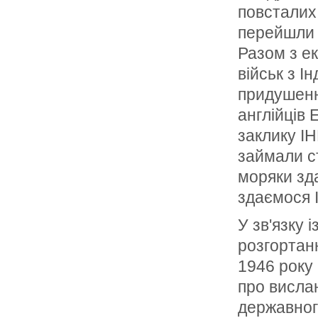
повсталих 
перейшли н
Разом з ек
військ з І
придушенн
англійців
заклику ІН
займали с
моряки зд
здаємося Ін
У зв'язку 
розгортан
1946 року 
про вислан
державног