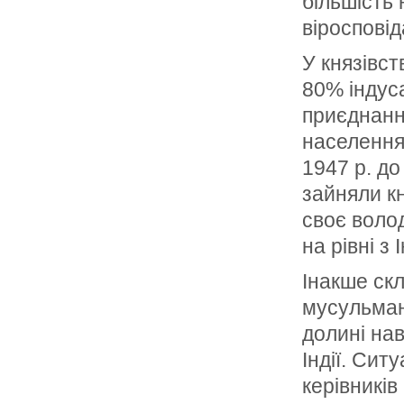
більшість 
віросповід
У князівст
80% індус
приєднанн
населення,
1947 р. до
зайняли к
своє воло
на рівні з
Інакше скл
мусульман
долині на
Індії. Сит
керівників