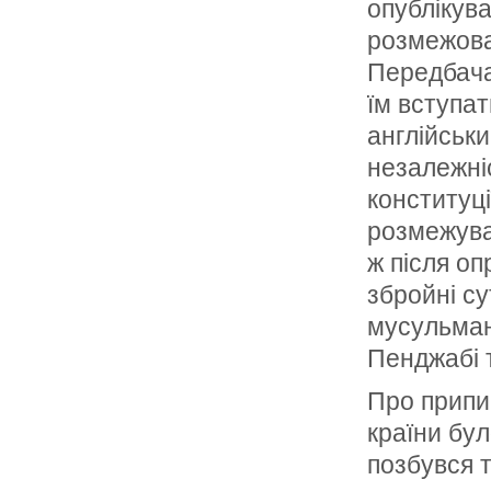
опублікув
розмежован
Передбача
їм вступат
англійськ
незалежніс
конституц
розмежува
ж після о
збройні су
мусульман 
Пенджабі т
Про припин
країни бу
позбувся т