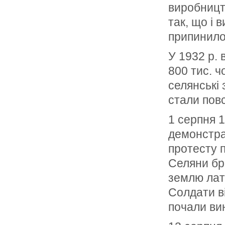
виробницт
так, що і 
припинило
У 1932 р. 
800 тис. ч
селянські 
стали пов
1 серпня 1
демонстрац
протесту п
Селяни бр
землю лат
Солдати ві
почали ви