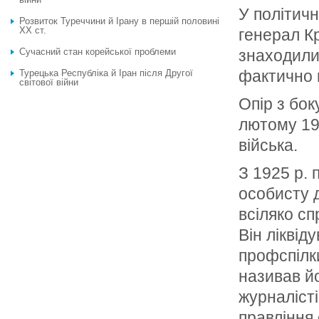
У політич
Розвиток Туреччини й Ірану в першій половині
ХХ ст.
генерал Кр
Сучасний стан корейської проблеми
знаходили
фактично в
Турецька Республіка й Іран після Другої
світової війни
Опір з бок
лютому 19
війська.
З 1925 р.
особисту 
всіляко с
Він ліквід
профспілк
називав й
журналісті
правління