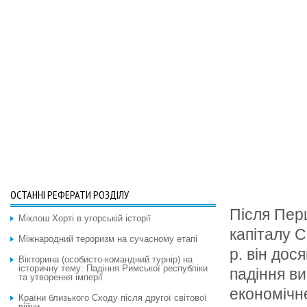
ОСТАННІ РЕФЕРАТИ РОЗДІЛУ
Після Пер
Міклош Хорті в угорській історії
капіталу 
Міжнародний тероризм на сучасному етапі
р. він дос
Вікторина (особисто-командний турнір) на
історичну тему: Падіння Римської республіки
падіння в
та утворення імперії
економічн
Країни близького Сходу після другої світової
війни