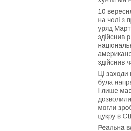
хунти він 
10 вересн
на чолі з
уряд Марті
здійснив 
національ
американс
здійснив ч
Ці заходи
була напр
І лише мас
дозволили 
могли зроб
цукру в СШ
Реальна в