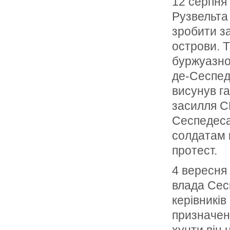
12 серпня
Рузвельта
зробити за
острови. Т
буржуазно
де-Сеспед
висунув га
засилля С
Сеспедеса
солдатам к
протест.
4 вересня 
влада Сес
керівників
призначен