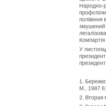
Народно-р
профспілко
полівіння 
змушений 
легалізова
Компартія
У листопад
президент
президент
1. Бережк
М., 1987 6
2. Вторая 