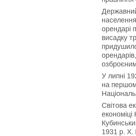
Державний
населення,
орендарі 
висадку тр
придушило
орендарів,
озброєним
У липні 19
на першом
Національ
Світова е
економіці 
Кубинськи
1931 р. Х