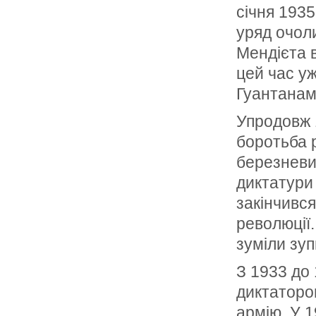
січня 1935
уряд очол
Мендієта в
цей час уж
Гуантанамо
Упродовж 
боротьба р
березневий
диктатури
закінчився
революції
зуміли зуп
З 1933 до 
диктаторо
армію. У 1