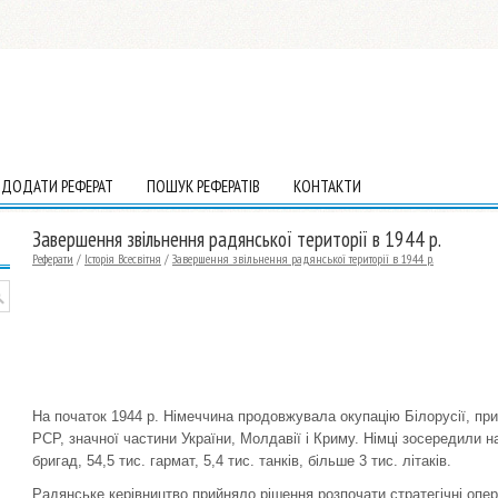
ДОДАТИ РЕФЕРАТ
ПОШУК РЕФЕРАТІВ
КОНТАКТИ
Завершення звільнення радянської території в 1944 р.
Реферати
/
Історія Всесвітня
/
Завершення звільнення радянської території в 1944 р.
На початок 1944 р. Німеччина продовжувала окупацію Білорусії, при
РСР, значної частини України, Молдавії і Криму. Німці зосередили н
бригад, 54,5 тис. гармат, 5,4 тис. танків, більше 3 тис. літаків.
Радянське керівництво прийняло рішення розпочати стратегічні операц