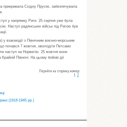
а прикривала Східну Прусію, забезпечувала
я.
ступ у напрямку Риги. 25 серпня уже була
усію. Наступ радянських військ під Ригою був
ації.
в) у взаємодії з Північним воєнно-морським
 що почався 7 жовтня, оволодіти Петсамо
ули наступ на Норвегію. 25 жовтня вони
Крайній Півночі. На цьому бойові дії
Перейти на сторінку номер:
1
2
иці
рики (1918-1945 рр.)