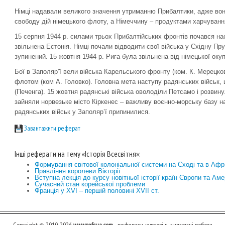
Німці надавали великого значення утриманню Прибалтики, адже вон
свободу дій німецького флоту, а Німеччину – продуктами харчуванн
15 серпня 1944 р. силами трьох Прибалтійських фронтів почався на
звільнена Естонія. Німці почали відводити свої війська у Східну Пр
зупинений. 15 жовтня 1944 р. Рига була звільнена від німецької окуп
Бої в Заполяр’ї вели війська Карельського фронту (ком. К. Мерецко
флотом (ком А. Головко). Головна мета наступу радянських військ,
(Печенга). 15 жовтня радянські війська оволоділи Петсамо і розвин
зайняли норвезьке місто Кіркенес – важливу воєнно-морську базу на 
радянських військ у Заполяр’ї припинилися.
Завантажити реферат
Інші реферати на тему «Історія Всесвітня»:
Формування світової колоніальної системи на Сході та в Афр
Правління королеви Вікторії
Вступна лекція до курсу новітньої історії країн Європи та Аме
Сучасний стан корейської проблеми
Франція у ХVІ – першій половині ХVІІ ст.