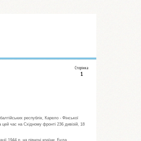
Сторінка
1
балтійських республік, Карело - Фінської
а цей час на Східному фронті 236 дивізій, 18
ії 1944 р. на півночі країни. Була