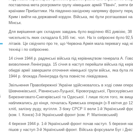
поставлена мета розгромити групу німецьких армій “Північ”, зняти б
країнами Прибалтики. На південно-західному напрямку фронту пере
Крим і вийти на державний кордон. Війська, які були розташовані н
Мінськ.
Для вирішення цих складних завдань було виділено 461 дивізію, 38 бри
чисельність яких складала 6,165 тис. чол. На їх озброєнні було 92,5 
літаків. Це свідчило про те, що Червона Армія мала перевагу над н
техніці і по озброєнню.
14 січня 1944 р. радянські війська під керівництвом генерала А. Го
визволення Ленінграда. 15 січня в наступ перейшли війська під кер
обидві армії завершили оточення німецької групи військ, яка була л
1944 р. блокада Ленінграда була повністю ліквідована.
Звільнення Правобережної України здійснювалось в ході семи опера
Шевченківської, Рівненсько-Луцької, Кіровоградської, Проскурівсько
і
Березнеговато-Снегирівської та Одеської. І лише після того, як вищ
наближались до кінця, почалась Кримська операція (з 8 квітня до 12
хліб, залізну руду, вугілля. З боку СРСР її вели 1-й Український фро
(ком. І. Конєв) 3-й Український фронт (ком. Р. Маліновський)
4 березня 1944 р. 1-й Український фронт почав наступ. 5 березня на
пішов у наступ 3-й Український фронт. Війська форсували Буг і Дніс