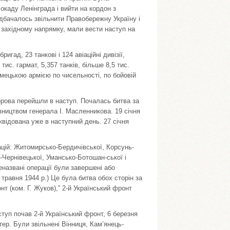
локаду Ленінграда і вийти на кордон з
дбачалось звільнити Правобережну Україну і
а західному напрямку, мали вести наступ на
гад, 23 танкові і 124 авіаційні дивізії,
тис. гармат, 5,357 танків, більше 8,5 тис.
імецькою армією по чисельності, по бойовій
ворова перейшли в наступ. Почалась битва за
івництвом генерала І. Масленникова. 19 січня
іквідована уже в наступний день. 27 січня
цій: Житомирсько-Бердичівської, Корсунь-
-Чернівецької, Умансько-Ботошан-ської і
еназвані операції були завершені або
 травня 1944 р.) Це була битва обох сторін за
нт (ком. Г. Жуков),” 2-й Український фронт
ступ почав 2-й Український фронт, 6 березня
тер. Були звільнені Вінниця, Кам’янець-