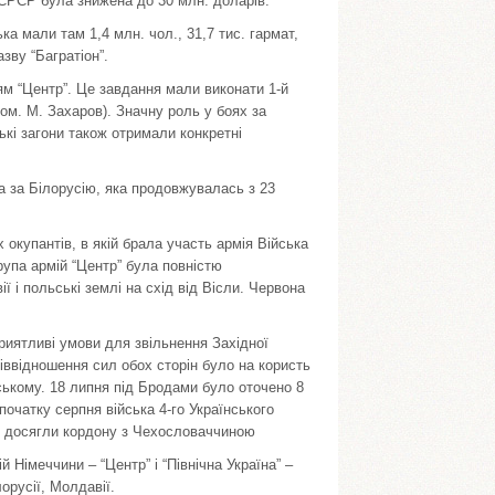
СРСР була знижена до 30 млн. доларів.
ька мали там 1,4 млн. чол., 31,7 тис. гармат,
азву “Багратіон”.
м “Центр”. Це завдання мали виконати 1-й
ом. М. Захаров). Значну роль у боях за
ькі загони також отримали конкретні
ва за Білорусію, яка продовжувалась з 23
окупантів, в якій брала участь армія Війська
рупа армій “Центр” була повністю
ї і польські землі на схід від Вісли. Червона
приятливі умови для звільнення Західної
піввідношення сил обох сторін було на користь
ському. 18 липня під Бродами було оточено 8
 початку серпня війська 4-го Українського
ни досягли кордону з Чехословаччиною
й Німеччини – “Центр” і “Північна Україна” –
орусії, Молдавії.