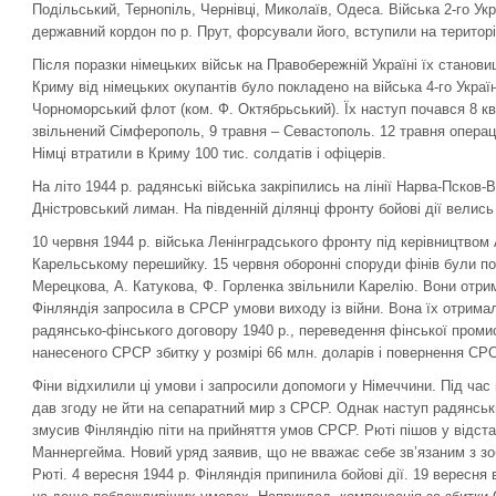
Подільський, Тернопіль, Чернівці, Миколаїв, Одеса. Війська 2-го Ук
державний кордон по р. Прут, форсували його, вступили на територі
Після поразки німецьких військ на Правобережній Україні їх станов
Криму від німецьких окупантів було покладено на війська 4-го Україн
Чорноморський флот (ком. Ф. Октябрьський). Їх наступ почався 8 кві
звільнений Сімферополь, 9 травня – Севастополь. 12 травня опера
Німці втратили в Криму 100 тис. солдатів і офіцерів.
На літо 1944 р. радянські війська закріпились на лінії Нарва-Псков
Дністровський лиман. На південній ділянці фронту бойові дії велись 
10 червня 1944 р. війська Ленінградського фронту під керівництвом
Карельському перешийку. 15 червня оборонні споруди фінів були пов
Мерецкова, А. Катукова, Ф. Горленка звільнили Карелію. Вони отри
Фінляндія запросила в СРСР умови виходу із війни. Вона їх отрима
радянсько-фінського договору 1940 р., переведення фінської проми
нанесеного СРСР збитку у розмірі 66 млн. доларів і повернення СР
Фіни відхилили ці умови і запросили допомоги у Німеччини. Під час 
дав згоду не йти на сепаратний мир з СРСР. Однак наступ радянських
змусив Фінляндію піти на прийняття умов СРСР. Рюті пішов у відст
Маннергейма. Новий уряд заявив, що не вважає себе зв’язаним з зо
Рюті. 4 вересня 1944 р. Фінляндія припинила бойові дії. 19 вересня