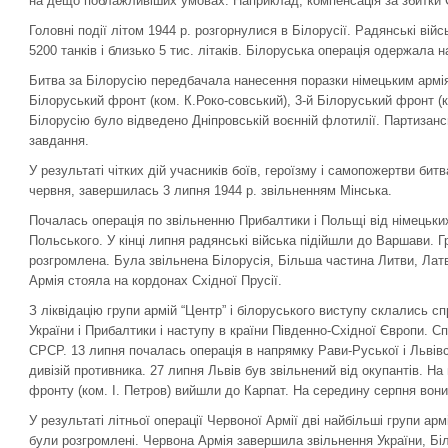
на дещо поблажливіших умовах. Наприклад, компенсація за збитки 
Головні події літом 1944 р. розгорнулися в Білорусії. Радянські війс
5200 танків і близько 5 тис. літаків. Білоруська операція одержала н
Битва за Білорусію передбачала нанесення поразки німецьким армія
Білоруський фронт (ком. К.Роко-совський), 3-й Білоруський фронт (к
Білорусію було відведено Дніпровській воєнній флотилії. Партизанс
завдання.
У результаті чітких дій учасників боїв, героїзму і самопожертви бит
червня, завершилась 3 липня 1944 р. звільненням Мінська.
Почалась операція по звільненню Прибалтики і Польщі від німецьких 
Польського. У кінці липня радянські війська підійшли до Варшави. Г
розгромлена. Була звільнена Білорусія, Більша частина Литви, Латві
Армія стояла на кордонах Східної Прусії.
З ліквідацію групи армій “Центр” і білоруського виступу склались с
України і Прибалтики і наступу в країни Південно-Східної Європи. С
СРСР. 13 липня почалась операція в напрямку Рави-Руської і Львів
дивізій противника. 27 липня Львів був звільнений від окупантів. На
фронту (ком. І. Петров) вийшли до Карпат. На середину серпня во
У результаті літньої операції Червоної Армії дві найбільші групи армі
були розгромлені. Червона Армія завершила звільнення України, Біл