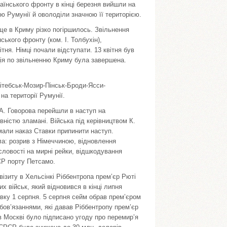
раїнського фронту в кінці березня вийшли на
ю Румунії й оволоділи значною її територією.
ище в Криму різко погіршилось. Звільнення
ського фронту (ком. І. Толбухін),
тня. Німці почали відступати. 13 квітня був
ція по звільненню Криму була завершена.
-Вітебськ-Мозир-Пінськ-Броди-Ясси-
на території Румунії.
 А. Говорова перейшли в наступ на
ністю зламані. Війська під керівництвом К.
мали наказ Ставки припинити наступ.
ла: розрив з Німеччиною, відновлення
словості на мирні рейки, відшкодування
СР порту Петсамо.
візиту в Хельсінкі Ріббентропа прем’єр Рюті
 військ, який відновився в кінці липня
авку 1 серпня. 5 серпня сейм обрав прем’єром
бов’язаннями, які давав Ріббентропу прем’єр
 в Москві було підписано угоду про перемир’я