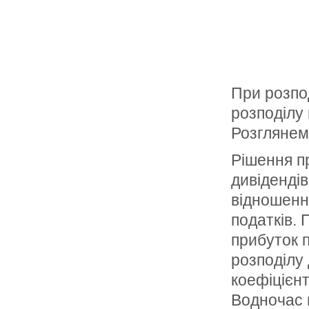
При розпо
розподілу 
Розглянем
Рішення пр
дивіденді
відношенн
податків. 
прибуток п
розподілу
коефіцієнт
Водночас 