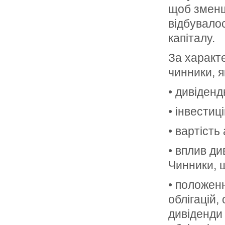
щоб зменш
відбувалос
капіталу.
За характ
чинники, я
• дивіденд
• інвестиц
• вартість
• вплив ди
Чинники, 
• положенн
облігацій,
дивіденди 