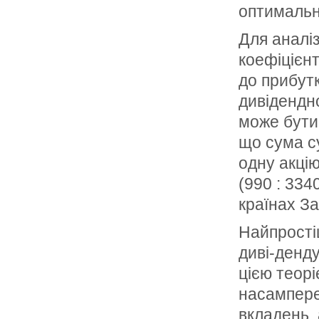
оптимальн
Для аналі
коефіцієнт
до прибутк
дивідендно
може бути
що сума с
одну акцію
(990 : 334
країнах З
Найпрості
диві-денду
цією теор
насампере
вкладень, 