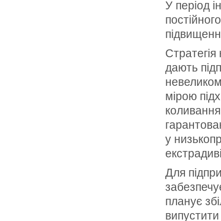
У період і
постійног
підвищення
Стратегія
дають під
невеликом
мірою під
коливання
гарантован
у низькопр
екстрадив
Для підпр
забезпечує
планує зб
випустити 