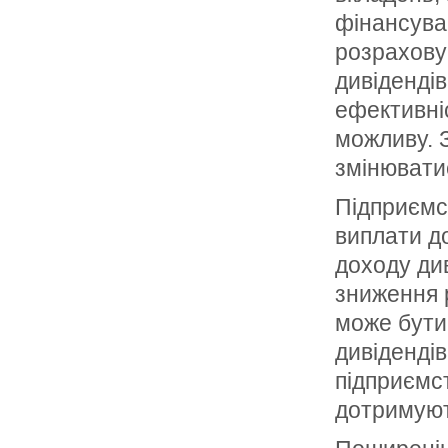
фінансува
розрахову
дивідендів
ефективні
можливу. 
змінювати
Підприємс
виплати до
доходу ди
зниження 
може бути
дивідендів
підприємс
дотримують