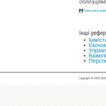
облігаціям
Завантажити рефе
Інші рефер
Інвест
Економ
Управл
Важелі
Перспе
Copyright © 2010-202