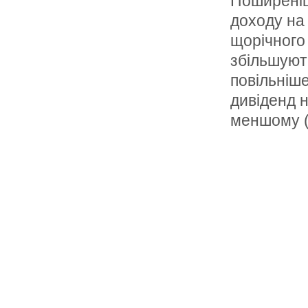
Поширеніш
доходу на 
щорічного
збільшують
повільніше
дивіденд 
меншому (