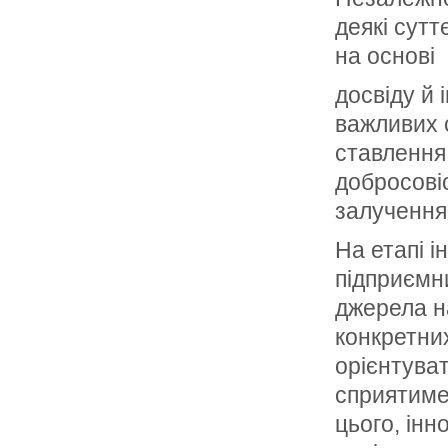
деякі сутт
на основі
досвіду й 
важливих 
ставлення 
добросовіс
залучення 
На етапі і
підприємн
джерела н
конкретних
орієнтуват
сприятиме 
цього, інн