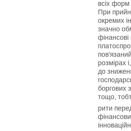
всіх форм 
При прийня
окремих і
значно обм
фінансові 
платоспро
пов'язани
розмірах і
до знижен
господарс
боргових 
тощо, тобт
рити пере
фінансових
інноваційн