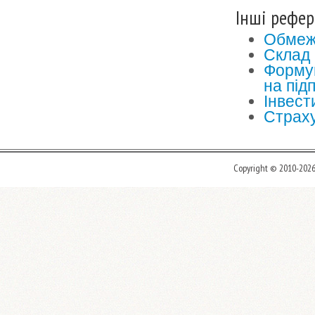
Інші рефер
Обмеже
Склад 
Формув
на під
Інвест
Страху
Copyright © 2010-202