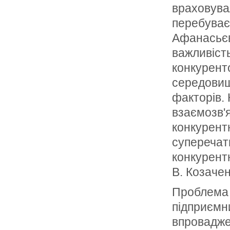
враховува
перебуває 
Афанасьєва
важливіст
конкурент
середовищ
факторів. 
взаємозв'
конкурент
суперечать
конкурентн
В. Козачен
Проблема 
підприємни
впровадже