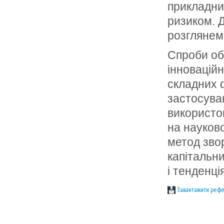
прикладни
ризиком. 
розглянем
Спроби об
інновацій
складних 
застосува
використо
на науков
метод зво
капітальн
і тенденці
Завантажити рефе