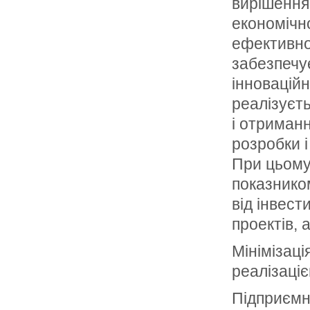
вирішення
економічн
ефективно
забезпечу
інноваційн
реалізуєть
і отриманн
розробки і
При цьому
показником
від інвест
проектів, 
Мінімізаці
реалізаці
Підприємни