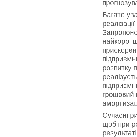
прогнозува
Багато ув
реалізації
Запропонов
найкоротш
прискоренн
підприємн
розвитку 
реалізуєт
підприємн
грошовий п
амортизац
Сучасні р
щоб при р
результаті