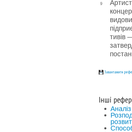
Артист
9
концер
видови
підпри
тивів 
затве
поста
Завантажити рефе
Інші рефер
Аналіз
Розпод
розвит
Способ