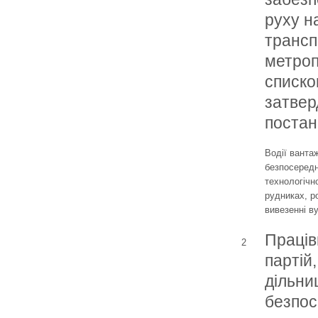
руху н
трансп
метроп
списко
затве
поста
Водії ванта
безпосередн
технологічн
рудниках, ро
вивезенні в
Праців
2
партій,
дільниц
безпос