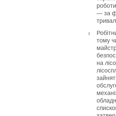
роботи
— за 
тривал
Робітн
3
тому ч
майстр
безпос
на лісо
лісосп
зайнят
обслуг
механіз
обладн
списко
затве