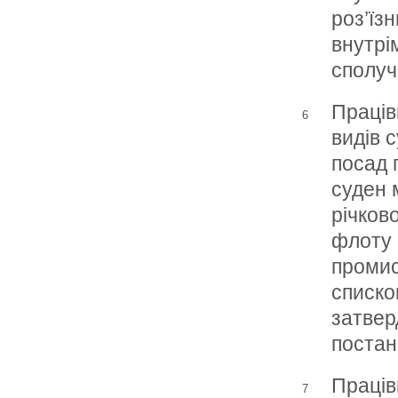
роз’їзн
внутрі
сполуч
Праців
6
видів с
посад 
суден 
річков
флоту 
промис
списко
затве
поста
Праців
7