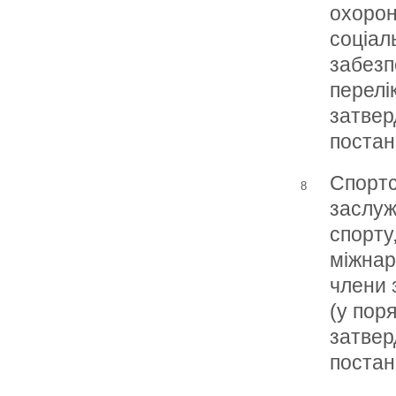
охорон
соціал
забезп
перелі
затве
поста
Спорт
8
заслуж
спорту
міжнар
члени 
(у поря
затве
поста