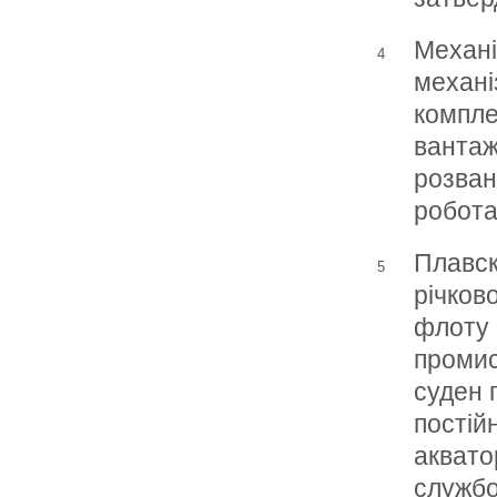
Механі
4
механі
компле
вантаж
розва
робота
Плавск
5
річков
флоту 
промис
суден 
постій
акватор
службо