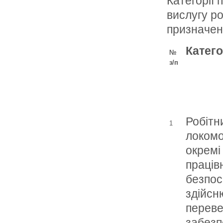
Категорії 
вислугу ро
призначен
Катего
№
з/п
Робітн
1
локомо
окремі 
працівн
безпо
здійсн
переве
забезп