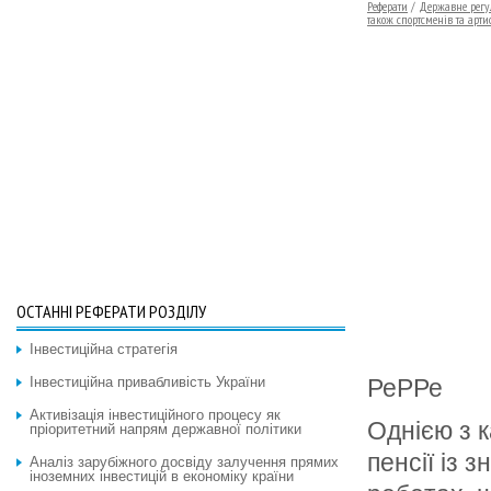
Реферати
/
Державне регу
також спортсменів та артис
ОСТАННІ РЕФЕРАТИ РОЗДІЛУ
Інвестиційна стратегія
Інвестиційна привабливість України
РеРРе
Активізація інвестиційного процесу як
Однією з к
пріоритетний напрям державної політики
пенсії із 
Аналіз зарубіжного досвіду залучення прямих
іноземних інвестицій в економіку країни