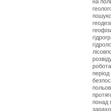
на пол
геолог
пошуко
геодез
геофіз
гідрог
гідроло
лісовп
розвід
робота
період
безпос
польов
протяг
понад 
зарахо