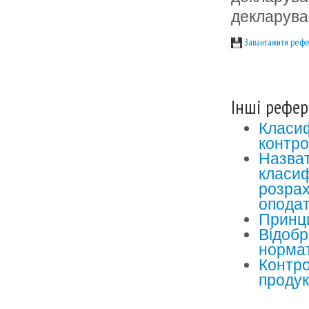
декларува
Завантажити рефе
Інші рефер
Класиф
контр
Назват
класиф
розрах
опода
Принци
Відобр
норма
Контро
продук