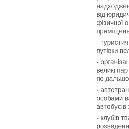
надходжен
від юридич
фізичної о
приміщень
- туристич
путівки ве
- організа
великі пар
по дальшо
- автотра
особами в
автобусів
- клубів т
розведенн