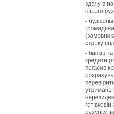
здачу в на
іншого ру
- будівель
громадянам
(замовника
строку спл
- банків т
кредити (п
погасив кр
розрахува
перевірит
утримано з
нерезидент
готівковій
рахунку з