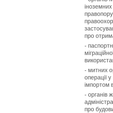
іноземних 
правопоруш
правоохор
застосуван
про отрим
- паспортн
міграційно
використа
- митних о
операції у
імпортом в
- органів 
адміністра
про будови