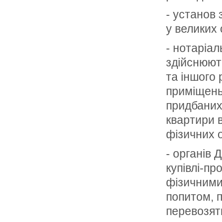
- установ 
у великих
- нотаріал
здійснюють
та іншого
при­міщень
придбаних 
квартири в
фізичних о
- органів 
купівлі-п
фізич­ним
попитом, п
перевозять