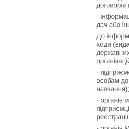
договорів
- інформац
дач або і
До інформа
ходи (вида
державних
організаці
- підприєм
особам до
навчання)
- органів 
підприємці
реєстрації
- органів 