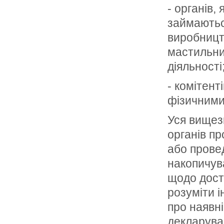
- органів,
займаютьс
виробницт
мастильних
діяльності
- комітент
фізичними
Уся вищез
органів п
або прове
накопичув
щодо досто
розуміти і
про наявні
декларува