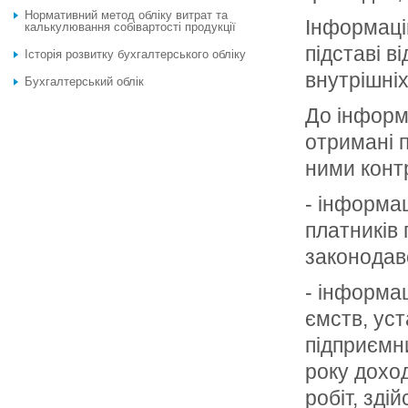
Нормативний метод обліку витрат та
Інформаці
калькулювання собівартості продукції
підставі в
Історія розвитку бухгалтерського обліку
внут­рішні
Бухгалтерський облік
До інформа
отримані 
ними конт
- інформа
платників
законо­дав
- інформац
ємств, уст
підприємн
року доход
робіт, зді