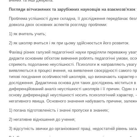
вчених та інші джерела.
Погляди вітчизняних та зарубіжних науковців на взаємозв'язок 
Проблема успішності дуже складна, її дослідження передбачає безлі
довкола двох основних аспектів розгляду проблеми:
1) як вчитель учить;
2) як школяр вчиться і як при цьому здійснюється його розвиток.
Фахівці різних галузей педагогічної науки приділяли переважну увагу
дидакти основним об'єктом вивчення роблять педагогічні умови, осо
сприяють подоланню неуспішності. Психологи ж направляють увагу 
виявляються в процесі вчення, на виявлення своєрідності самого про
типові поєднання особливостей школярів, що визначають характер не
дослідження. Дидактична основа для таких досліджень міститься в р
диференційований аналіз неуспішності школярів і її причин. Один з
основу диференціації неуспішності носить психологічний характер, –
негативного явища. Основного значення набувають причини, залежні
1) погана підготовленість і значні пропуски в знаннях;
2) негативне відношення до учення;
3) відсутність звички до організованої праці, недостатній рівень заг