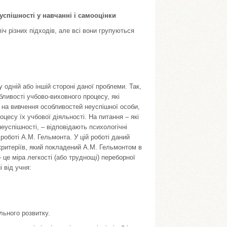
успішності у навчанні і самооцінки
ч різних підходів, але всі вони групуються
 одній або іншій стороні даної проблеми. Так,
бливості учбово-виховного процесу, які
на вивчення особливостей неуспішної особи,
цесу їх учбової діяльності. На питання – які
успішності, – відповідають психологічні
оботі А.М. Гельмонта. У цій роботі даний
 критеріїв, який покладений А.М. Гельмонтом в
 це міра легкості (або труднощі) переборної
 від учня:
ального розвитку.