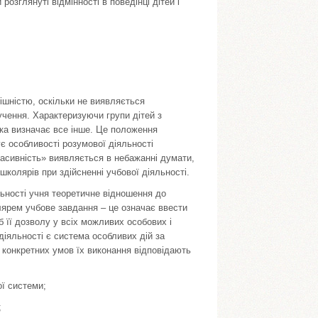
розглянуті відмінності в поведінці дітей і
ішністю, оскільки не виявляється
 учення. Характеризуючи групи дітей з
ка визначає все інше. Це положення
ує особливості розумової діяльності
асивність» виявляється в небажанні думати,
школярів при здійсненні учбової діяльності.
ьності учня теоретичне відношення до
олярем учбове завдання – це означає ввести
б її дозволу у всіх можливих особових і
діяльності є система особливих дій за
д конкретних умов їх виконання відповідають
ої системи;
;