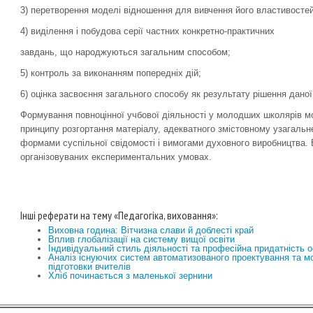
3) перетворення моделі відношення для вивчення його властивостей
4) виділення і побудова серії частних конкретно-практичних
завдань, що народжуються загальним способом;
5) контроль за виконанням попередніх дій;
6) оцінка засвоєння загального способу як результату рішення даної
Формування повноцінної учбової діяльності у молодших школярів м
принципу розгортання матеріалу, адекватного змістовному узагаль
формами суспільної свідомості і вимогами духовного виробництва. 
організовуваних експериментальних умовах.
Інші реферати на тему «Педагогіка, виховання»:
Виховна година: Вітчизна слави й доблесті край
Вплив глобалізації на систему вищої освіти
Індивідуальний стиль діяльності та професійна придатність о
Аналіз існуючих систем автоматизованого проектування та м
підготовки вчителів
Хліб починається з маленької зернини