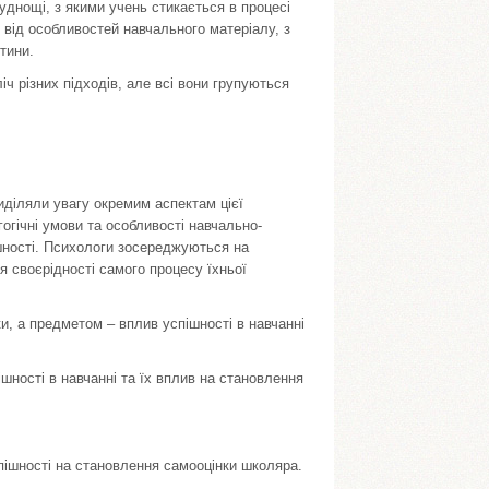
уднощі, з якими учень стикається в процесі
 від особливостей навчального матеріалу, з
тини.
ч різних підходів, але всі вони групуються
риділяли увагу окремим аспектам цієї
огічні умови та особливості навчально-
шності. Психологи зосереджуються на
я своєрідності самого процесу їхньої
и, а предметом – вплив успішності в навчанні
шності в навчанні та їх вплив на становлення
пішності на становлення самооцінки школяра.