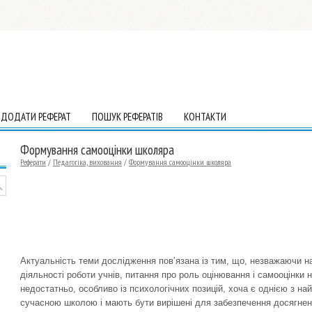
ДОДАТИ РЕФЕРАТ
ПОШУК РЕФЕРАТІВ
КОНТАКТИ
Формування самооцінки школяра
Реферати
/
Педагогіка, виховання
/
Формування самооцінки школяра
Актуальність теми дослідження пов’язана із тим, що, незважаючи на
діяльності роботи учнів, питання про роль оцінювання і самооцінки 
недостатньо, особливо із психологічних позицій, хоча є однією з на
сучасною школою і мають бути вирішені для забезпечення досягненн