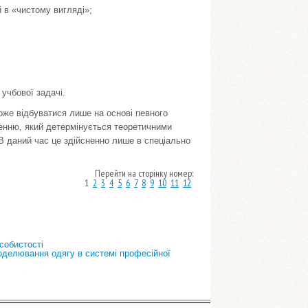
 в «чистому вигляді»;
 учбової задачі.
оже відбуватися лише на основі певного
ненню, який детермінується теоретичними
В даний час це здійсненно лише в спеціально
Перейти на сторінку номер:
1
2
3
4
5
6
7
8
9
10
11
12
собистості
оделювання одягу в системі професійної