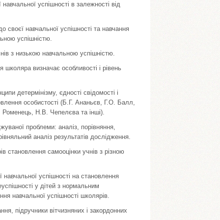
 навчальної успішності в залежності від
до своєї навчальної успішності та навчання
льною успішністю.
учнів з низькою навчальною успішністю.
я школяра визначає особливості і рівень
пи детермінізму, єдності свідомості і
влення особистості (Б.Г. Ананьєв, Г.О. Балл,
 Роменець, Н.В. Чепелєва та інші).
жуваної проблеми: аналіз, порівняння,
рівняльний аналіз результатів дослідження.
ів становлення самооцінки учнів з різною
ї навчальної успішності на становлення
еуспішності у дітей з нормальним
ння навчальної успішності школярів.
ння, підручники вітчизняних і закордонних