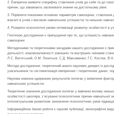
2. Емпірично виявити специфіку ставлення учнів до себе та до своєї
причин, що заважають засвоювати знання на достатньому рівні.
3. Порівняти показники основних параметрів самооцінки, ставлення 
взагалі в учнів з високою навчальною успішністю та низькою навча
4. Розкрити психологічні умови оптимізації розвитку особистості в 
Гіпотезою дослідження є припущення про те, що успішність навчанн
самооцінки.
Методичними та теоретичними засадами нашого дослідження є принци
діяльності, взаємозалежності зовнішніх та внутрішніх чинників стано
Л.С. Виготський, О.М. Леонтьєв, С.Д. Максименко, Г.С. Костюк, В.А.
Методи дослідження: теоретичний аналіз наукових джерел із дослід
узагальнення та систематизація емпіричних і теоретичних даних; по
Наукова новизна одержаних результатів полягає у виявленні фактор
навчальною успішністю.
Теоретичне значення дослідження полягає у вивченні впливу низько
особистості школяра; з`ясуванні психологічних причин навчальної н
інтелектуальним розвитком; визначенні психологічних умов підвище
Інформаційною базою роботи є наукові публікації, монографічні вида