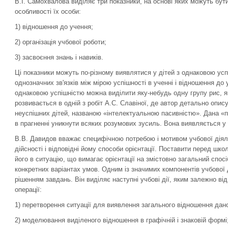
В.І. Самохвалова виділяє три показники, на основі яких можуть бути 
особливості їх особи:
1) відношення до учення;
2) організація учбової роботи;
3) засвоєння знань і навиків.
Ці показники можуть по-різному виявлятися у дітей з однаковою усп
однозначних зв'язків між мірою успішності в ученні і відношення до
однаковою успішністю можна виділити яку-небудь одну групу рис, я
розвивається в одній з робіт А.С. Славіної, де автор детально опис
неуспішних дітей, названою «інтелектуальною пасивністю». Дана «п
в прагненні уникнути всяких розумових зусиль. Вона виявляється у 
В.В. Давидов вважає специфічною потребою і мотивом учбової діял
дійсності і відповідні йому способи орієнтації. Поставити перед шк
його в ситуацію, що вимагає орієнтації на змістовно загальний спосі
конкретних варіантах умов. Одним із значимих компонентів учбової 
рішенням завдань. Він виділяє наступні учбові дії, яким залежно ві
операції:
1) перетворення ситуації для виявлення загального відношення дан
2) моделювання виділеного відношення в графічній і знаковій формі