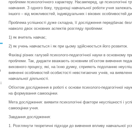
проблеми психологічного характеру. Насамперед, це психологічні тр
навчання. З одного боку, труднощі навчальної роботи учня залежать
іншого – від можливостей, індивідуальних і вікових особливостей ди
Проблема успішності дуже складна, її дослідження передбачає безлі
навколо двох основних аспектів розгляду проблеми:
1) як вчитель навчає;
2) як учень навчається і як при цьому здійснюється його розвиток.
Фахівці різних галузей психолого-педагогічної науки в основному п
проблеми. Так, дидакти вважають основним об’єктом вивчення педаг
виховного процесу, які, на їхню думку, сприяють подоланню неуспі
в
вивченні особливостей особистості невстигаючих учнів, на виявленн
навчальної діяльності.
і
Об'єктом дослідження в роботі є основи психолого-педагогічної наук
на формування самооцінки.
Мета дослідження: виявити психологічні фактори неуспішності і успі
самооцінки учня.
Завдання дослідження:
1. Розглянути теоретичні підходи до вивчення впливу навчальної ус