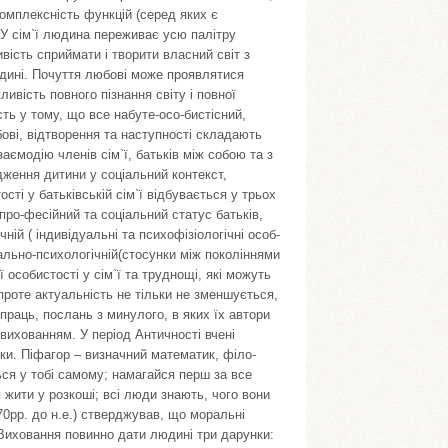
 комплексність функцій (серед яких є
. У сім`ї людина переживає усю палітру
ивість сприймати і творити власний світ з
дині. Почуття любові може проявлятися
ивість повного пізнання світу і повної
ть у тому, що все набуте-осо-бистісний,
ові, відтворення та наступності складають
аємодію членів сім`ї, батьків між собою та з
дження дитини у соціальний контекст,
ості у батьківській сім`ї відбувається у трьох
про-фесійний та соціальний статус батьків,
чній ( індивідуальні та психофізіологічні особ-
ціально-психологічній(стосунки між поколіннями
особистості у сім`ї та труднощі, які можуть
проте актуальність не тільки не зменшується,
праць, послань з минулого, в яких їх автори
 вихованням. У період Античності вчені
ки. Піфагор – визначний математик, філо-
ься у тобі самому; намагайся перш за все
 жити у розкоші; всі люди знають, чого вони
70рр. до н.е.) стверджував, що моральні
Виховання повинно дати людині три дарунки: