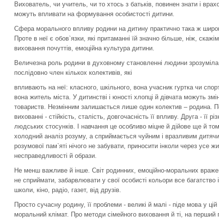
Вихователь, чи учитель, чи то хтось з батьків, повинен знати і врах
можуть впливати на формування особистості дитини.
Сфера морального впливу родини на дитину практично така ж широка
Проте в неї є обов`язки, які притаманні їй значно більше, ніж, скаж
виховання почуттів, емоційна культура дитини.
Величезна роль родини в духовному становленні людини зрозуміла.
послідовно член кількох колективів, які
впливають на неї: класного, шкільного, вона учасник гуртка чи спорт
вона житель міста. У дитинстві і юності хлопці й дівчата можуть з
товариств. Незмінним залишається лише один колектив – родина. П
вихованні - стійкість, сталість, довгочасність її впливу. Друга - її р
людських стосунків. І навчання це особливо міцне й дійове ще й том
холодний аналіз розуму, а сприймається чуйним і вразливим дитячи
розумової пам`яті нічого не забувати, приносити інколи через усе ж
несправедливості й образи.
Не менш важливе й інше. Світ родинних, емоційно-моральних вражен
не сприймати, забарвлювати у свої особисті кольори все багатство і 
школи, кіно, радіо, газет, від друзів.
Просто сучасну родину, її проблеми - великі й малі - піде мова у цій
моральний клімат. Про методи сімейного виховання й ті, на перший 