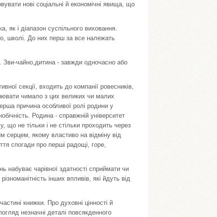
овувати нові соціальні й економічні явища, що
, як і діапазон суспільного виховання.
імо, школі. До них перш за все належать
 Зви-чайно,дитина - завжди одночасно або
ивної секції, входить до компанії ровесників,
мінювати чимало з цих великих чи малих
ерша причина особливої ролі родини у
ізнобічність. Родина - справжній університет
у, що не тільки і не стільки проходить через
м серцем, якому властиво на відміну від
иття спогади про перші радощі, горе,
ь набуває чарівної здатності сприймати чи
різноманітність інших впливів, які йдуть від
 частині книжки. Про духовні цінності й
погляд незначні деталі повсякденного