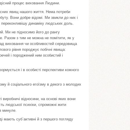
адісний процес виховання Людини.
дісних явищ нашого життя. Нема потреби
уту. Вони добре відомі. Ми звикли до них і
о переконливішу динаміку людських доль.
й. Ми не підносимо його до рангу
е. Разом з тим не можна не помітити, як у
 вад виховання чи особливостей середовища
тєвого рівня породжує побічні явища:
 речей і породжений ним особистий і
формується і в особисті перспективи кожного
му й соціального егоїзму в декого з молодих
і виробничі відносини, на основі яких вони
ність людської психіки, спроможні жити
в минуле.
і мають суб`активні й з першого погляду