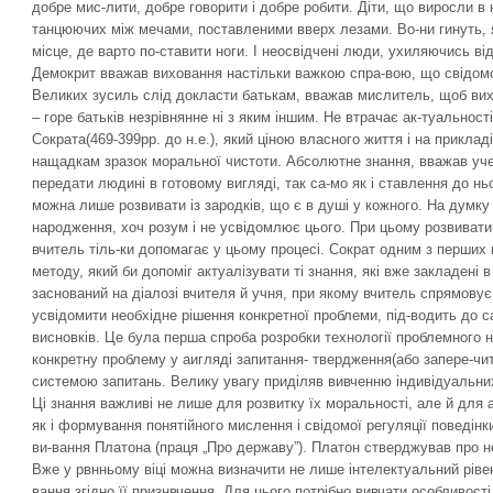
добре мис-лити, добре говорити і добре робити. Діти, що виросли в
танцюючих між мечами, поставленими вверх лезами. Во-ни гинуть, 
місце, де варто по-ставити ноги. І неосвідчені люди, ухиляючись ві
Демокрит вважав виховання настільки важкою спра-вою, що свідомо
Великих зусиль слід докласти батькам, вважав мислитель, щоб вих
– горе батьків незрівнянне ні з яким іншим. Не втрачає ак-туальност
Сократа(469-399рр. до н.е.), який ціною власного життя і на приклад
нащадкам зразок моральної чистоти. Абсолютне знання, вважав уче
передати людині в готовому вигляді, так са-мо як і ставлення до ньо
можна лише розвивати із зародків, що є в душі у кожного. На думку 
народження, хоч розум і не усвідомлює цього. При цьому розвивати
вчитель тіль-ки допомагає у цьому процесі. Сократ одним з перших 
методу, який би допоміг актуалізувати ті знання, які вже закладені
заснований на діалозі вчителя й учня, при якому вчитель спрямову
усвідомити необхідне рішення конкретної проблеми, під-водить до са
висновків. Це була перша спроба розробки технології проблемного 
конкретну проблему у аигляді запитання- твердження(або запере-чит
системою запитань. Велику увагу приділяв вивченню індивідуальних 
Ці знання важливі не лише для розвитку їх моральності, але й для а
як і формування понятійного мислення і свідомої регуляції поведінки
ви-вання Платона (праця „Про державу”). Платон стверджував про не
Вже у рвнньому віці можна визначити не лише інтелектуальний рівень
вання згідно її признвчення. Для цього потрібно вивчати особливост