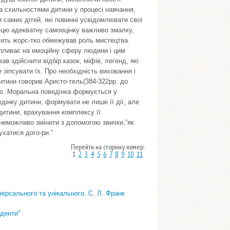
а схильностями дитини у процесі навчання,
 самих дітей, які повинні усвідомлювати свої
и цю адекватну самооцінку важливо змалку,
осить жорс-тко обмежував роль мистецтва.
впливає на емоційну сферу людини і цим
в здійснити відбір казок, міфів, легенд, які
іпсувати їх. Про необхідність виховання і
дитини говорив Аристо-тель(384-322рр. до
ою. Моральна поведінка формується у
дінку дитини, формувати не лише її дії, але
дитини, врахування комплексу її
неможливо змінити з допомогою звички,”як
ухатися дого-ри.”
Перейти на сторінку номер:
1
2
3
4
5
6
7
8
9
10
11
версального та унікального. С. Л. Франк
еденти"