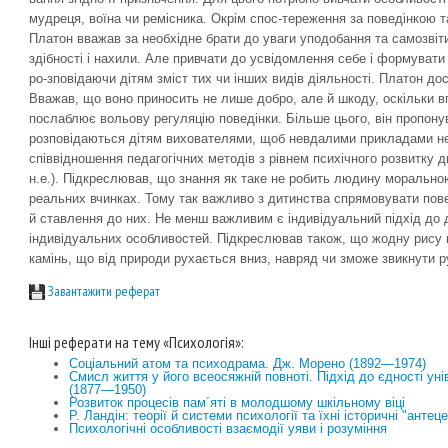
мудреця, воїна чи ремісника. Окрім спос-тереження за поведінкою т
Платон вважав за необхідне брати до уваги уподобання та самозвіти
здібності і нахили. Але привчати до усвідомлення себе і формуват
ро-зповідаючи дітям зміст тих чи інших видів діяльності. Платон д
Вважав, що воно приносить не лише добро, але й шкоду, оскільки 
послаблює вольову регуляцію поведінки. Більше цього, він пропонува
розповідаються дітям вихователями, щоб невдалими прикладами не з
співвідношення педагогічних методів з рівнем психічного розвитку 
н.е.). Підкреслював, що знання як таке не робить людину моральн
реальних вчинках. Тому так важливо з дитинства спрямовувати пове
й ставлення до них. Не менш важливим є індивідуальний підхід до 
індивідуальних особливостей. Підкреслював також, що жодну рису 
камінь, що від природи рухається вниз, навряд чи зможе звикнути р
Завантажити реферат
Інші реферати на тему «Психологія»:
Соціальний атом та психодрама. Дж. Морено (1892—1974)
Смисл життя у його всеосяжній повноті. Підхід до єдності уні
(1877—1950)
Розвиток процесів пам´яті в молодшому шкільному віці
Р. Ландін: теорії й системи психології та їхні історичні "антец
Психологічні особливості взаємодії уяви і розуміння