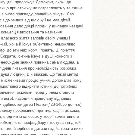
 неуцтві, продовжує Демокрит, схожі до
якщо при стрибку не потрапляють у те єдине
д вірного прикладу, звичайно гинуть. Сам
 відмовився від шлюбу і не мав дітей.
овання дало добрі плоди, у ви-падку невдачі
і концепція виховання та навчання
і власного життя заповів своїм учням і
ний, хоча й існує об`єктивно, неможливо
го, до етичних норм і понять. Ці почуття
Сократа, іс-тина існує в душі кожного з
 необхідне знання повинна сама людина, а
підняв питання про необхідність розробки
 в душі людини. Він вважав, що такий метод
є мисленнєвий процес уч-ня, допомагає йому
мостійного відкриття істини, до потрібних
навчання, оскільки перед уч-нем ставили
и його), наводячи правильну відповідь
здібностей дітей Платон(428-348рр до. н.е)
налізу професійної ідентифікації, так само,
, є одним із клюових у теорії колективного
обхід-ність профвідбору і тестування дітей.
, але й здібності дитини і здійснювати вихо-
і душі кожної дитини, виявляючи якості