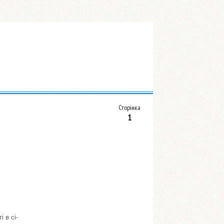
Сторінка
1
 в сі-