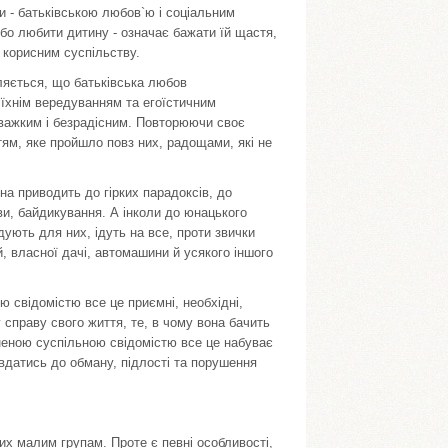
 - батьківською любов`ю і соціальним
бо любити дитину - означає бажати їй щастя,
 корисним суспільству.
ляється, що батьківська любов
їхнім вередуванням та егоїстичним
о важким і безрадісним. Повторюючи своє
тям, яке пройшло повз них, радощами, які не
на приводить до гірких парадоксів, до
иви, байдикування. А інколи до юнацького
дують для них, ідуть на все, проти звички
, власної дачі, автомашини й усякого іншого
 свідомістю все це приємні, необхідні,
 справу свого життя, те, в чому вона бачить
неною суспільною свідомістю все це набуває
 вдатись до обману, підлості та порушення
вих малим групам. Проте є певні особливості,