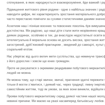
спілкування, в яких народжується взаєморозуміння, йде важкий і р
Підвищення життєвого рівня родини - одне з найбільш значних і ра
наводити цифри, які характеризують зростання матеріального доброб
часто перестаємо помічати за сухими статистичними даними значн
Аскетизм наш і пізніше воєнних та повоєнних поколінь був вимушени
достоїнства. Ми радіємо, що наші діти стали жити незрівнянно кращ
деяких родинах, особливо в тих, де внаслідок недостатньої освіти
інтелектуальна й моральна основа не досить висока, зростання жит
загострений, дріб`язковий практицизм , зведений до самоцілі, культ
соціальний егоїзм.
Нас уберігає від цього велич мети суспільства, що неминуче транс
з його дорослих і зовсім ще юних громадян.
Проте не рахуватися з окремими рецидивами побутового меркантиліз
людей не можна.
Не можна тому, що старі звички, звичаї, прагнення здатні пережити т
тільки й могли з`явитися, і деякий час, через традиції, певну інерт
самостійним життям, тоді як умови, за яких вони виникли, відійшли 
Прояви побутового меркантилізму серед деякої частини нашої молод
невинні причини. Ми маємо на увазі насамперед батьківську любов.