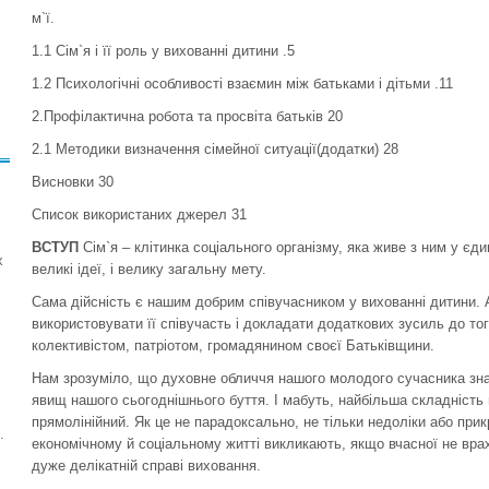
м`ї.
1.1 Сім`я і її роль у вихованні дитини .5
1.2 Психологічні особливості взаємин між батьками і дітьми .11
2.Профілактична робота та просвіта батьків 20
2.1 Методики визначення сімейної ситуації(додатки) 28
Висновки 30
Список використаних джерел 31
ВСТУП
Сім`я – клітинка соціального організму, яка живе з ним у єд
х
великі ідеї, і велику загальну мету.
Сама дійсність є нашим добрим співучасником у вихованні дитини. 
використовувати її співучасть і докладати додаткових зусиль до т
колективістом, патріотом, громадянином своєї Батьківщини.
Нам зрозуміло, що духовне обличчя нашого молодого сучасника зн
явищ нашого сьогоднішнього буття. І мабуть, найбільша складність п
прямолінійний. Як це не парадоксально, не тільки недоліки або прик
.
економічному й соціальному житті викликають, якщо вчасної не врах
дуже делікатній справі виховання.