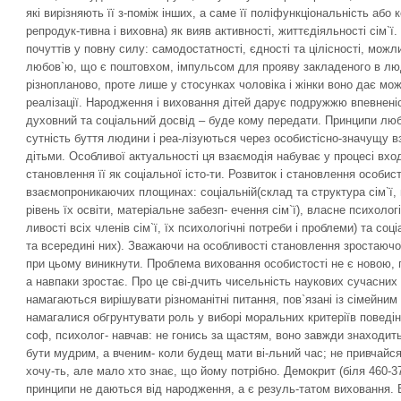
які вирізняють її з-поміж інших, а саме її поліфункціональність або
репродук-тивна і виховна) як вияв активності, життєдіяльності сім`ї
почуттів у повну силу: самодостатності, єдності та цілісності, можл
любов`ю, що є поштовхом, імпульсом для прояву закладеного в лю
різнопланово, проте лише у стосунках чоловіка і жінки воно дає можл
реалізації. Народження і виховання дітей дарує подружжю впевненіс
духовний та соціальний досвід – буде кому передати. Принципи люб
сутність буття людини і реа-лізуються через особистісно-значущу вз
дітьми. Особливої актуальності ця взаємодія набуває у процесі вхо
становлення її як соціальної істо-ти. Розвиток і становлення особист
взаємопроникаючих площинах: соціальній(склад та структура сім`ї, 
рівень їх освіти, матеріальне забезп- ечення сім`ї), власне психологі
ливості всіх членів сім`ї, їх психологічні потреби і проблеми) та со
та всередині них). Зважаючи на особливості становлення зростаючої 
при цьому виникнути. Проблема виховання особистості не є новою, 
а навпаки зростає. Про це сві-дчить чисельність наукових сучасних 
намагаються вирішувати різноманітні питання, пов`язані із сімейним
намагалися обгрунтувати роль у виборі моральних критеріїв поведін
соф, психолог- навчав: не гонись за щастям, воно завжди знаходит
бути мудрим, а вченим- коли будещ мати ві-льний час; не привчайся
хочу-ть, але мало хто знає, що йому потрібно. Демокрит (біля 460-3
принципи не даються від народження, а є резуль-татом виховання. 