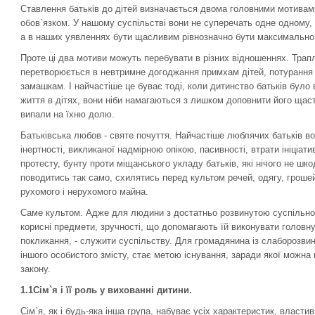
Ставлення батьків до дітей визначається двома головними мотивами
обов`язком. У нашому суспільстві вони не суперечать одне одному, 
а в наших уявленнях бути щасливим рівнозначно бути максимально
Проте ці два мотиви можуть перебувати в різних відношеннях. Трап
перетворюється в невтримне догоджання примхам дітей, потурання 
замашкам. І найчастіше це буває тоді, коли дитинство батьків бул
життя в дітях, вони ніби намагаються з лишком доповнити його щас
випали на їхню долю.
Батьківська любов - святе почуття. Найчастіше люблячих батьків во
інертності, викликаної надмірною опікою, пасивності, втрати ініціат
протесту, бунту проти міщанського укладу батьків, які нічого не шко
поводитись так само, схилятись перед культом речей, одягу, грошей
рухомого і нерухомого майна.
Саме культом. Адже для людини з достатньо розвинутою суспільною
корисні предмети, зручності, що допомагають їй виконувати головну
покликання, - служити суспільству. Для громадянина із слаборозви
іншого особистого змісту, стає метою існування, заради якої можна
закону.
1
.1Сім
`
я і її роль у вихованні дитини.
Сім`я, як і будь-яка інша група, набуває усіх характеристик, власти