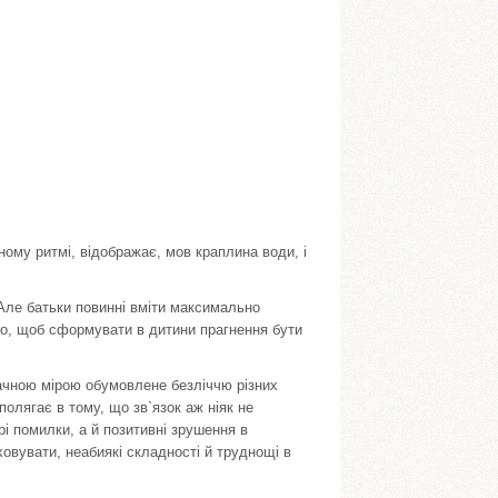
иному ритмі, відображає, мов краплина води, і
Але батьки повинні вміти максимально
ого, щоб сформувати в дитини прагнення бути
ачною мірою обумовлене безліччю різних
олягає в тому, що зв`язок аж ніяк не
рі помилки, а й позитивні зрушення в
овувати, неабиякі складності й труднощі в