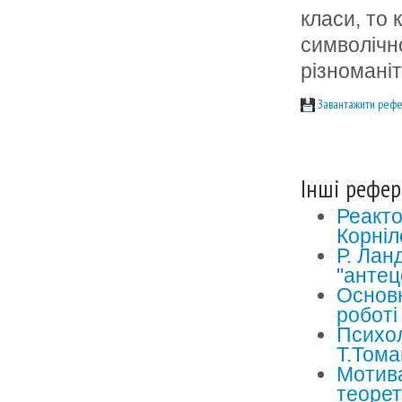
класи, то 
символічно
різномані
Завантажити рефе
Інші рефер
Реакто
Корні
Р. Ланд
"антец
Основн
роботі
Психол
Т.Тома
Мотива
теорет