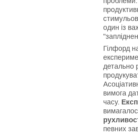
проблеми. 
продуктивн
стимульов
один із ва
"запліднен
Гілфорд н
ек­сперим
детально р
продукуват
Асоціативн
вимога да
часу.
Експ
вимагалос
рухливос
певних зав