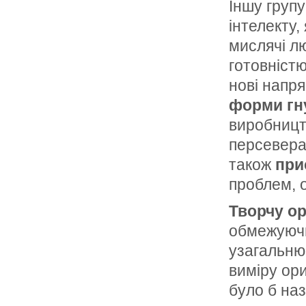
Іншу групу
інтелекту,
мислячі л
готовніст
нові напр
форми гн
виробництв
персеверац
також
при
проблем, 
Творчу о
обмежуючи
узагальню
виміру ори
було б на