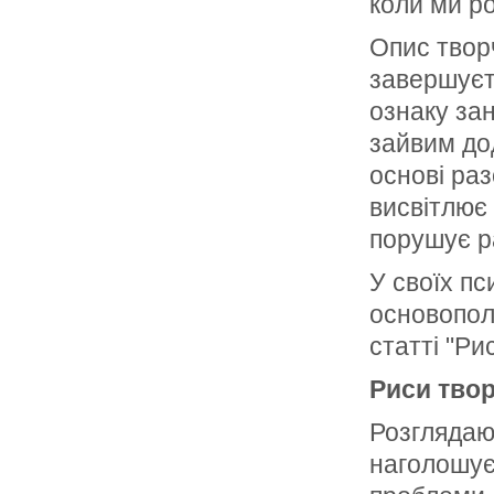
коли ми р
Опис творч
за­вершує
ознаку зан
зайвим дод
основі раз
висвітлює 
порушує р
У своїх пс
основопол
статті "Ри
Риси твор
Розглядаю
наголошує 