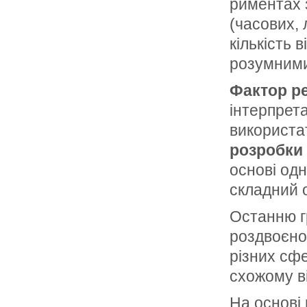
риментах 
(часових, 
кількість 
розумним
Фактор ре
інтерпрета
використат
розробки
основі одн
складний о
Останню г
роздвоєно
різних сфе
схожому ві
На основі 