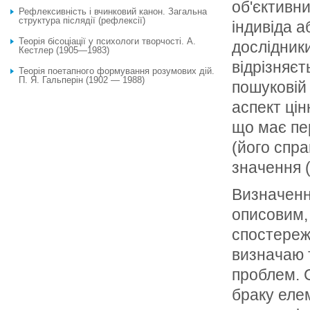
об'єктивн
Рефлексивність і вчинковий канон. Загальна
структура післядії (рефлексії)
індивіда а
Теорія бісоціації у психологи творчості. А.
дослідники
Кестлер (1905—1983)
відрізняєт
Теорія поетапного формування розумових дій.
П. Я. Гальперін (1902 — 1988)
пошуковій 
аспект цін
що має пе
(його спр
значення (
Визначенн
описовим, 
спостереж
визначаю т
проблем. С
браку елем