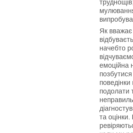
труднощів
мулювання 
випробуван
Як вважає
відбуваєть
начебто ро
відчуваєм
емоційна 
позбутися
поведінки
подолати 
неправильн
діагносту
та оцінки.
ревіряють