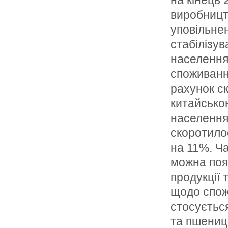
на кiнець 
виробництв
уповiльне
стабiлiзув
населення
споживання
рахунок ск
китайсько
населення 
скоротило
на 11%. Ч
можна поя
продукцiї 
щодо спож
стосуєтьс
та пшениц