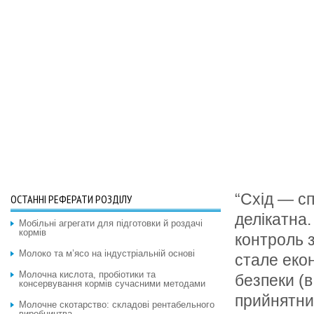
“Схiд — с
ОСТАННІ РЕФЕРАТИ РОЗДІЛУ
делiкатна
Мобільні агрегати для підготовки й роздачі
кормів
контроль 
Молоко та м’ясо на індустріальній основі
стале еко
Молочна кислота, пробіотики та
безпеки (
консервування кормів сучасними методами
прийнятни
Молочне скотарство: складові рентабельного
виробництва