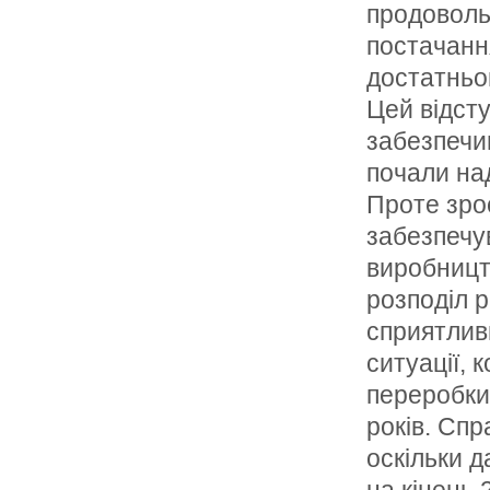
продоволь
постачанн
достатньо
Цей вiдсту
забезпечи
почали на
Проте зро
забезпечу
виробницт
розподiл р
сприятлив
ситуацiї, 
переробки
рокiв. Сп
оскiльки д