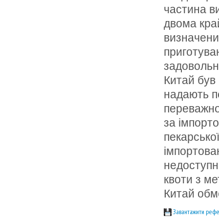
частина в
двома край
визначени
приготува
задовольн
Китай був
надають п
переважно
за iмпорт
пекарської
iмпортова
недоступн
квоти з м
Китай обм
Завантажити рефе