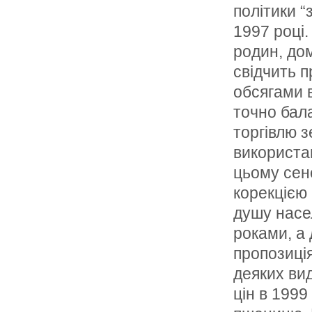
полiтики “
1997 роцi.
родин, до
свiдчить п
обсягами 
точно бала
торгiвлю 
використа
цьому сен
корекцiєю
душу насе
роками, а
пропозицiя
деяких вид
цiн в 199