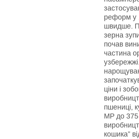
застосува
реформ у 
швидше. П
зерна зупи
почав вини
частина о
узбережжi
нарощуван
започаткув
цiни i зоб
виробницт
пшеницi, к
МР до 375
виробництв
кошика” в