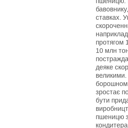
пшеницю. 
бавовнику,
ставках. 
скороченнi
наприклад
протягом 
10 млн тон
постражда
деяке скор
великими. 
борошномел
зростає п
бути прид
виробницт
пшеницю з 
кондитера