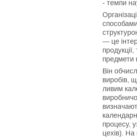
- темпи на
Організац
способами
структуро
— це інтер
продукції,
предмети 
Він обчисл
виробів, 
ливим кал
виробничог
визначають
календарні
процесу, у
цехів). На