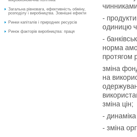
чин­никами
Загальна рівновага, ефективність обміну,
розподілу і виробництва. Зовнішні ефекти
- продукти
Ринки капіталів і природних ресурсів
одиницю ча
Ринок факторів виробництва: праця
- банківсь
норма амо
протягом р
зміна фонд
на викорис
одержувано
використа
зміна цін;
- динаміка
- зміна ор