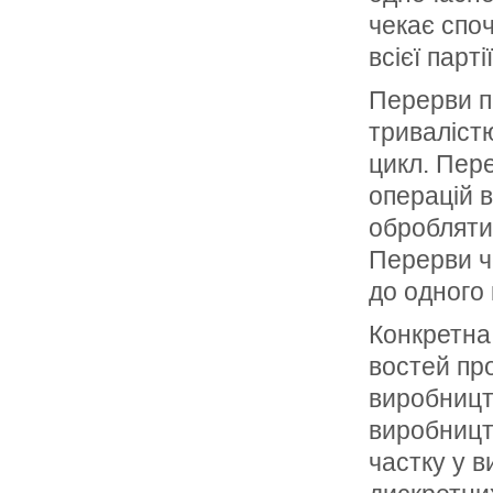
чекає споч
всієї партії
Перерви п
триваліст
цикл. Пер
операцій 
обробляти,
Перерви ч
до одного 
Конкретна
востей про
виробницт
виробниц­т
частку у в