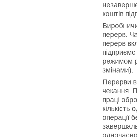
незаверше
коштів під
Виробничи
перерв. Ч
перерв вкл
підприєм­с
режимом ро
змінами).
Перерви в
чекання. 
праці обр
кількість 
операції 
завершаль
одночасно,