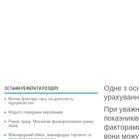
Одне з осн
ОСТАННІ РЕФЕРАТИ РОЗДІЛУ
урахування
Вплив фактору часу на діяльність
підприємства
При уважно
Моделі поведінки виробників
показників
Ринок праці. Механізм функціонування ринку
праці
факторами
вони можут
Міжнародний обмін, міжнародна торгівля та
мікроекономічна політика