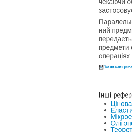
чекаючи об
застосову
Паралельн
ний предме
передаєть
предме­ти 
операціях.
Завантажити рефе
Інші рефер
Цінова
Еласти
Мікрое
Олігоп
Теорет