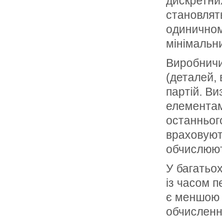
дискретни
становлят
одиничном
мінімальн
Виробничи
(деталей, 
партій. В
елементам
останньог
враховують
обчислюют
У багатьох
із часом п
є меншою 
обчислення