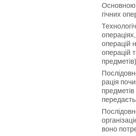
Основною 
гічних опе
Технологіч
операціях,
операцій н
операцій 
предметів
Послідовн
рація почи
предметів 
передаєтьс
Послідовн
організаці
воно потр