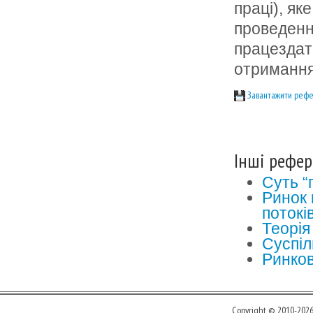
праці), як
проведенн
працездат
отримання
Завантажити рефе
Інші рефер
Суть “
Ринок 
потокі
Теорія
Суспіл
Ринков
Copyright © 2010-202