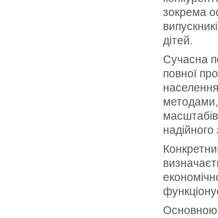
зокрема о
випускникі
дітей.
Сучасна п
повної про
населення
методами,
масштабів,
надійного 
Конкретни
визначаєть
економічно
функціонує
Основною 