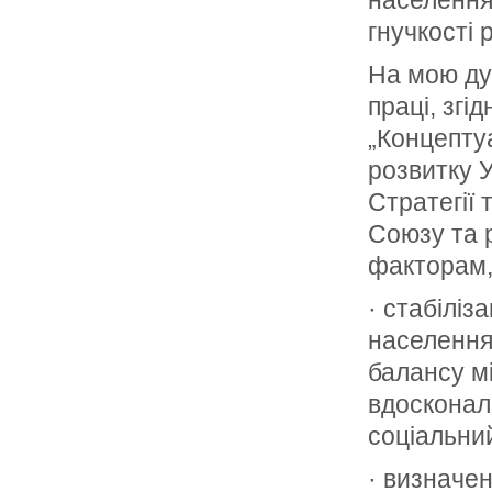
населення
гнучкості 
На мою дум
праці, згі
„Концептуа
розвитку У
Стратегії 
Союзу та р
факторам,
· стабіліз
населення
балансу м
вдосконал
соціальни
· визначен