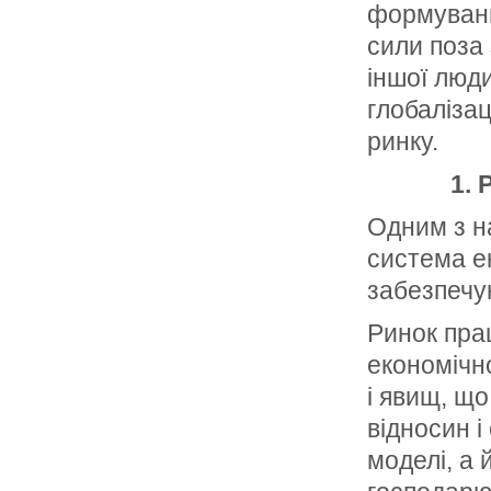
формуванн
сили поза 
іншої люди
глобалізац
ринку.
1.
Р
Одним з на
система ек
забезпечую
Ринок прац
економічно
і явищ, що
відносин і
моделі, а