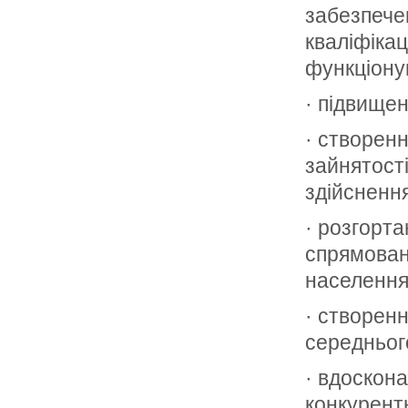
забезпече
кваліфікац
функціоную
· підвищен
· створен
зайнятост
здійснення
· розгорт
спрямован
населення
· створен
середнього
· вдоскон
конкурент