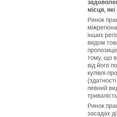
задоволен
місця, як
Ринок прац
міжрегіона
інших регі
видом това
пропозиціє
тому, що в
від його 
купівлі-пр
(здатності
певний вид
тривалість
Ринок пра
засадах ді