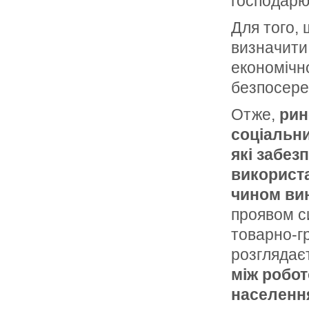
господарю
Для того, 
визначити
економічно
безпосере
Отже,
рин
соціальни
які забез
використа
чином ви
проявом си
товарно-г
розглядає
між робот
населенн