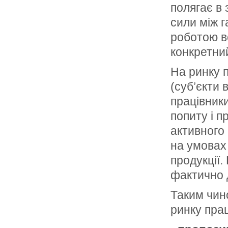
полягає в 
сили між 
роботою в
конкретни
На ринку 
(суб’єкти 
працівники
попиту і п
активного 
на умовах 
продукції.
фактично 
Таким чин
ринку прац