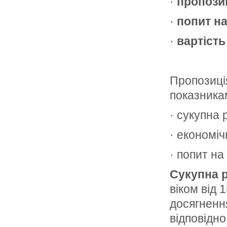
·
пропозиц
·
попит на
·
вартість
Пропозиці
показника
· сукупна 
· економі
· попит на
Сукупна 
віком від 
досягненн
відповідн