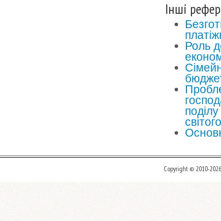
Інші рефер
Безгот
платіж
Роль д
економ
Сімейн
бюдже
Пробле
господ
поділу
світог
Основн
Copyright © 2010-202