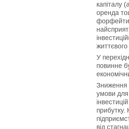
капіталу (
оренда тощ
форфейтин
найсприят
інвестицій
життєвого 
У перехідн
повинне б
економічн
Зниження 
умови для
інвестицій
прибутку. 
підприємс
від стагна