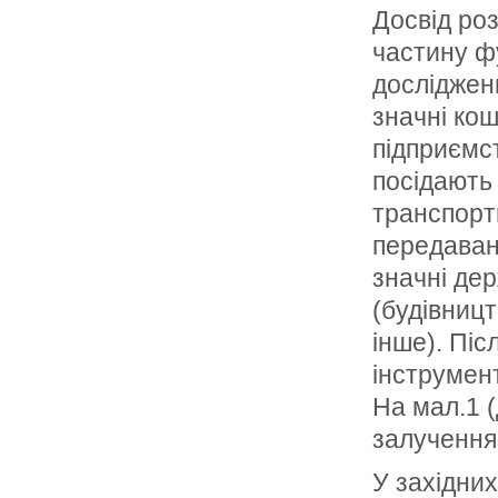
Досвід ро
частину ф
досліджен
значні ко
підприємс
посідають 
транспортн
передаван
значні де
(будівницт
інше). Пі
інструмен
На мал.1 
залучення 
У західних