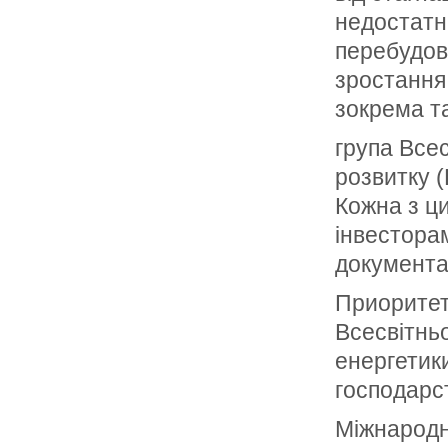
недостатн
перебудов
зростання.
зокрема т
група Всес
розвитку 
Кожна з ц
інвестора
документа
Приоритет
Всесвітньо
енергетики
господарст
Міжнародни