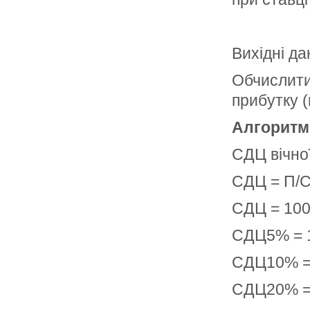
Вихідні да
Обчислити 
прибутку (
Алгоритм 
СДЦ вічно
СДЦ = П/С,
СДЦ = 100
СДЦ5% = 10
СДЦ10% = 1
СДЦ20% = 