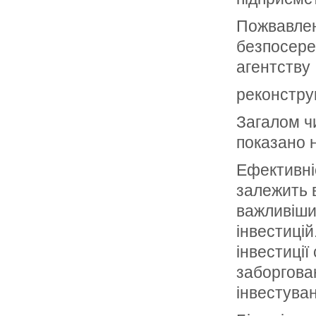
Пожвавлен
безпосере
агентству
реконструк
Загалом ч
показано н
Ефективні
залежить 
важливіши
інвестицій
інвестиції
заборгова
інвестуван