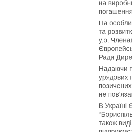
на виробни
погашення 
На особли
та розвитк
у.о. Члена
Європейсь
Ради Дире
Надаючи п
урядових 
позичених
не пов’яза
В Україні
“Бориспіль
також вид
підприємс