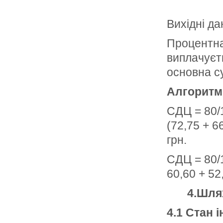
Вихідні да
Процентна 
виплачуєть
основна с
Алгоритм 
СДЦ = 80/1
(72,75 + 6
грн.
СДЦ = 80/1
60,60 + 52
4.Шлях
4.1 Стан і