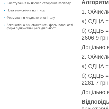
Алгоритм 
Інвестування як процес створення капіталу
Нова економічна політика
1. Обчисл
Формування людського капіталу
а) СДЦА =
Закономірна різноманітність форм власності і
форм підприємницької діяльності
б) СДЦБ = 
2606.9 грн
Доцільно в
2. Обчисл
а) СДЦА =
б) СДЦБ = 
2281.7 грн
Доцільно в
Відповідь
при ставці