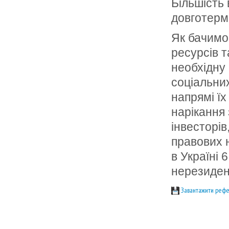
Більшість
довготерм
Як бачимо
ресурсів 
необхідну
соціальних
напрямі їх
нарікання 
інвесторів
правових 
в Україні 
нерезиден
Завантажити рефе