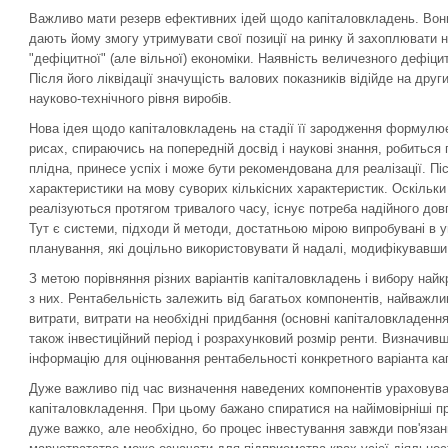
Важливо мати резерв ефективних ідей щодо капіталовкладень. Вони
дають йому змогу утримувати свої позиції на ринку й захоплювати 
"дефіцитної" (але вільної) економіки. Наявність величезного дефі
Після його ліквідації значущість валових показників відійде на друг
науково-технічного рівня виробів.
Нова ідея щодо капіталовкладень на стадії її зародження формулю
рисах, спираючись на попередній досвід і наукові знання, робиться 
плідна, принесе успіх і може бути рекомендована для реалізації. Пі
характеристики на мову суворих кількісних характеристик. Оскільки 
реалізуються протягом тривалого часу, існує потреба надійного дов
Тут є системи, підходи й методи, достатньою мірою випробувані в у
планування, які доцільно використовувати й надалі, модифікувавши
З метою порівняння різних варіантів капіталовкладень і вибору най
з них. Рентабельність залежить від багатьох компонентів, найважлив
витрати, витрати на необхідні придбання (основні капіталовкладення
також інвестиційний період і розрахунковий розмір ренти. Визначив
інформацію для оцінювання рентабельності конкретного варіанта ка
Дуже важливо під час визначення наведених компонентів ураховуват
капіталовкладення. При цьому бажано спиратися на найімовірніші пр
дуже важко, але необхідно, бо процес інвестування завжди пов'язан