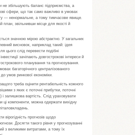
 не збільшують баланс підприємства, а
нові сфери, що так само важливо в умовах
циту — ненормальне, а тому тимчасове явище.
ий план, звільнивши місце для якості й
ється значною мірою абстрактно. У загальних
певний висновок, наприклад такий: ідея
сля цього слід перевести подібні
інвестиції зачіпають довгострокові інтереси й
гострокового планування та прогнозування.
мовах багаторічного централізованого
 до умов ринкової економіки.
кращого треба оцінити рентабельність кожного
ішими з яких є поточні прибутки, поточні
) і залишкова вартість. Слід ураховувати
ши ці компоненти, можна одержати вихідну
піталовкладень.
и вірогідність прогнозів щодо
огнози. Досягти такого рівня у прогнозуванні
ий з великими витратами, а тому їх