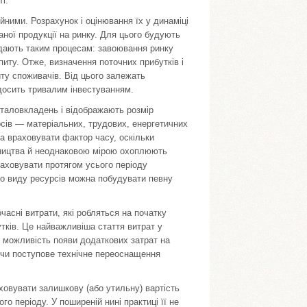
і.
ійними. Розрахунок і оцінювання їх у динаміці
ної продукції на ринку. Для цього будують
відають таким процесам: завоювання ринку
питу. Отже, визначення поточних прибутків і
иту споживачів. Від цього залежать
з досить тривалим інвестуванням.
італовкладень і відображають розмір
рсів — матеріальних, трудових, енергетичних
ба враховувати фактор часу, оскільки
бництва й неоднаковою мірою охоплюють
ураховувати протягом усього періоду
го виду ресурсів можна побудувати певну
часні витрати, які робляться на початку
утків. Це найважливіша стаття витрат у
ти можливість появи додаткових затрат на
ючи поступове технічне переоснащення
ховувати залишкову (або утильну) вартість
го періоду. У поширеній нині практиці її не