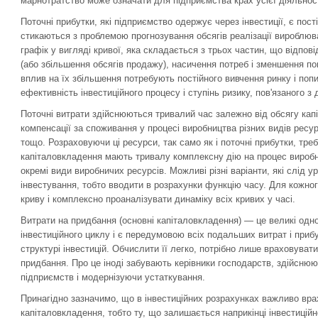
марнотратство може означати для підприємства крах усієї діяльност
Поточні прибутки, які підприємство одержує через інвестиції, є пост
стикаються з проблемою прогнозування обсягів реалізації вироблюва
графік у вигляді кривої, яка складається з трьох частин, що відпо
(або збільшення обсягів продажу), насичення потреб і зменшення по
вплив на їх збільшення потребують постійного вивчення ринку і поп
ефективність інвестиційного процесу і ступінь ризику, пов'язаного 
Поточні витрати здійснюються тривалий час залежно від обсягу кап
компенсації за споживання у процесі виробництва різних видів ресу
тощо. Розраховуючи ці ресурси, так само як і поточні прибутки, тре
капіталовкладення мають тривалу комплексну дію на процес виро
окремі види виробничих ресурсів. Можливі різні варіанти, які слід 
інвестування, тобто вводити в розрахунки функцію часу. Для кожно
криву і комплексно проаналізувати динаміку всіх кривих у часі.
Витрати на придбання (основні капіталовкладення) — це великі одно
інвестиційного циклу і є передумовою всіх подальших витрат і приб
структурі інвестицій. Обчислити її легко, потрібно лише враховува
придбання. Про це іноді забувають керівники господарств, здійсню
підприємств і модернізуючи устаткування.
Принагідно зазначимо, що в інвестиційних розрахунках важливо вра
капіталовкладення, тобто ту, що залишається наприкінці інвестиційно