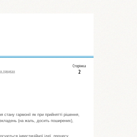
Сторінка
2
их процесах
 стану гармонії як при прийнятті рішення,
овкладень (на жаль, досить поширених),
осуються інвестиційної ідеї, процесу