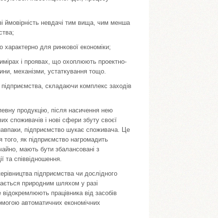
азі ймовірність невдачі тим вища, чим менша
ства;
во характерно для ринкової економіки;
вимірах і проявах, що охоплюють проектно-
ини, механізми, устаткування тощо.
у підприємства, складаючи комплекс заходів
певну продукцію, після насичення нею
их споживачів і нові сфери збуту своєї
а навпаки, підприємство шукає споживача. Це
я того, як підприємство нагромадить
ичайно, мають бути збалансовані з
ії та співвідношення.
ерівництва підприємства чи дослідного
ягається природним шляхом у разі
е відокремлюють працівника від засобів
омогою автоматичних економічних