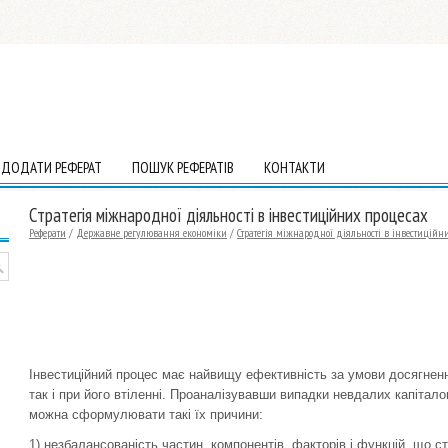
ДОДАТИ РЕФЕРАТ
ПОШУК РЕФЕРАТІВ
КОНТАКТИ
Стратегія міжнародної діяльності в інвестиційних процесах
Реферати
/
Державне регулювання економіки
/
Стратегія міжнародної діяльності в інвестиційн
Інвестиційний процес має найвищу ефективність за умови досягнення
так і при його втіленні. Проаналізувавши випадки невдалих капітал
можна сформулювати такі їх причини:
1) незбалансованість частин, компонентів, факторів і функцій, що ст