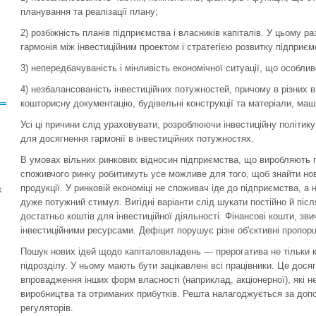
планування та реалізації плану;
2) розбіжність планів підприємства і власників капіталів. У цьому р
гармонія між інвестиційним проектом і стратегією розвитку підприєм
3) непередбачуваність і мінливість економічної ситуації, що особли
4) незбалансованість інвестиційних потужностей, причому в різних 
кошторисну документацію, будівельні конструкції та матеріали, маш
Усі ці причини слід ураховувати, розроблюючи інвестиційну політик
для досягнення гармонії в інвестиційних потужностях.
В умовах вільних ринкових відносин підприємства, що виробляють 
споживчого ринку робитимуть усе можливе для того, щоб знайти нов
продукції. У ринковій економіці не споживач іде до підприємства, 
х
дуже потужний стимул. Вигідні варіанти слід шукати постійно й післ
достатньо коштів для інвестиційної діяльності. Фінансові кошти, зв
інвестиційними ресурсами. Дефіцит порушує різні об'єктивні пропорц
Пошук нових ідей щодо капіталовкладень — прерогатива не тільки к
підрозділу. У ньому мають бути зацікавлені всі працівники. Це дос
впровадження інших форм власності (наприклад, акціонерної), які н
виробництва та отриманих прибутків. Решта налагоджується за доп
регуляторів.