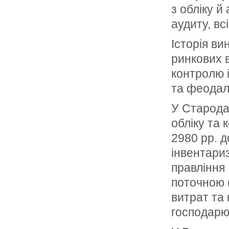
з обліку й
аудиту, вс
Історія ви
ринкових 
контролю 
та феодал
У Старода
обліку та 
2980 рр. д
інвентариз
правління 
поточною 
витрат та
господарю