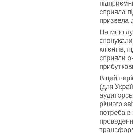
підприємни
сприяла п
призвела 
На мою дум
спонукали
клієнтів, 
сприяли о
прибутков
В цей пері
(для Украї
аудиторськ
річного зв
потреба в 
проведенн
трансформа