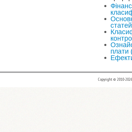
Фінанс
класиф
Основн
статей
Класиф
контр
Ознайо
плати 
Ефекти
Copyright © 2010-202