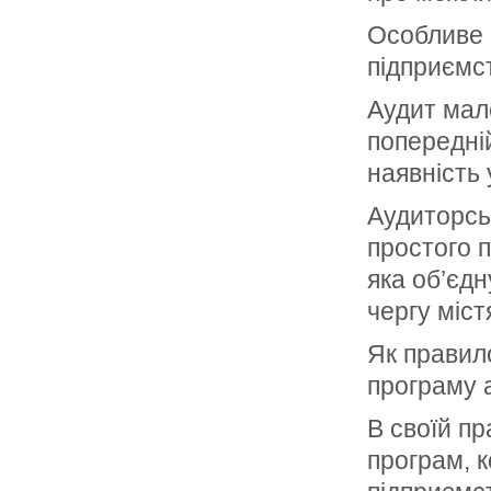
Особливе м
підприємст
Аудит мало
попередній
наявність 
Аудиторськ
простого п
яка об’єдн
чергу міст
Як правил
програму 
В своїй пр
програм, 