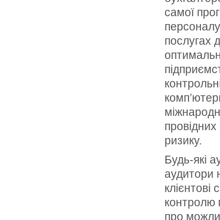
самої про
персоналу 
послугах 
оптимальн
підприємс
контрольні
комп’ютерн
міжнародн
провідних 
ризику.
Будь-які а
аудитори н
клієнтові
контролю 
про можли