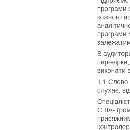
підприємст
програми 
кожного н
аналітично
програми 
залежатиме
В аудиторс
перевірки,
виконати 
1.1 Слово 
слухає, ві
Спеціаліст
США- гром
присяжним
контролер