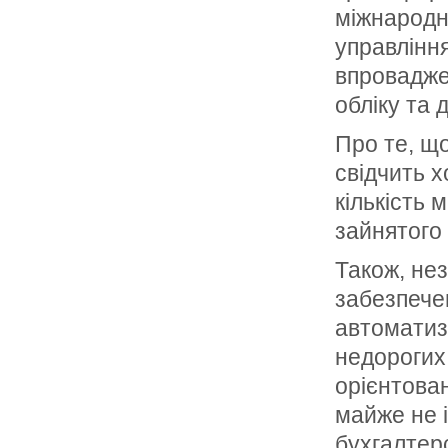
міжнародни
управління
впровадже
обліку та д
Про те, щ
свідчить х
кількість 
зайнятого
Також, не
забезпече
автоматиза
недорогих
орієнтован
майже не 
бухгалтер