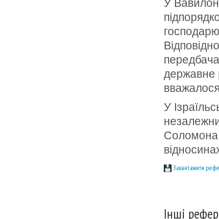
У Вавилон
підпорядко
господарюв
Відповідно
передбача
державне 
вважалося
У Ізраїльс
незалежним
Соломона 
відносина
Завантажити рефе
Інші рефер