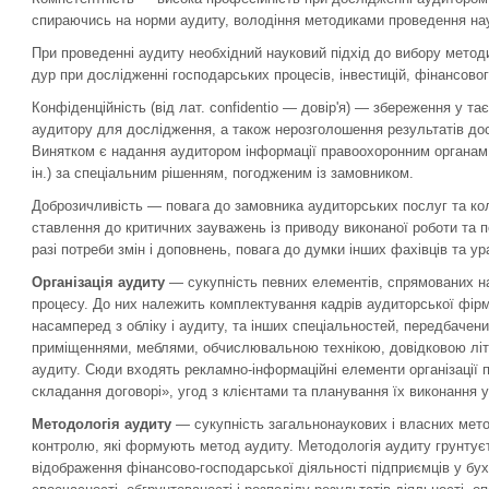
спираючись на норми аудиту, володіння методиками проведення нау
При проведенні аудиту необхідний науковий підхід до вибору метод
дур при дослідженні господарських процесів, інвестицій, фінансово
Конфіденційність (від лат. confidentio — довір'я) — збере­ження у т
аудитору для дослідження, а також нерозголошення результатів дос
Винятком є надання аудитором інформації правоохоронним органам (
ін.) за спеціальним рішен­ням, погодженим із замовником.
Доброзичливість — повага до замовника аудиторських послуг та кол
став­лення до критичних зауважень із приводу виконаної роботи та пе
разі потреби змін і доповнень, повага до думки інших фахівців та ур
Організація аудиту
— сукупність певних елементів, спря­мованих н
процесу. До них належить комплектування кадрів аудиторської фір­м
насамперед з облі­ку і аудиту, та інших спеціальностей, передбаче
приміщеннями, меблями, обчислю­вальною технікою, довідковою літе
аудиту. Сюди входять рекламно-інформаційні елементи організації 
складання договорі», угод з клієнтами та плануван­ня їх виконання 
Методологія аудиту
— сукупність загальнонаукових і власних мет
контролю, які формують метод аудиту. Методологія аудиту грунтує
відображен­ня фінансово-господарської діяльності підприємців у бух­г