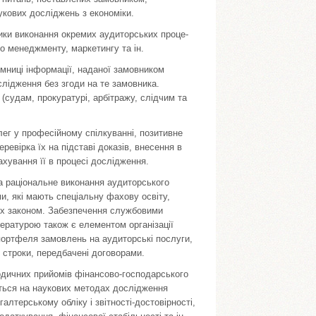
кових досліджень з економіки.
ики виконання окремих аудиторських проце­
го менеджменту, маркетингу та ін.
аємниці інформації, наданої замовником
­лідження без згоди на те замовника.
судам, про­куратурі, арбітражу, слідчим та
ег у професійному спілкуванні, позитивне
ревірка їх на підставі доказів, внесення в
аху­вання її в процесі дослідження.
а раціональне виконання аудиторського
и, які мають спеціальну фахову освіту,
них законом. Забезпечення службовими
ратурою також є елемен­том організації
портфеля замовлень на аудиторські послуги,
у строки, передбачені договорами.
одичних прийомів фінансово-господарського
ться на наукових методах дослідження
алтерському обліку і звітності-достовірності,