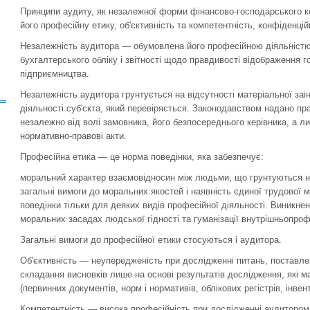
Принципи аудиту, як незалежної форми фінансово-гос­подарського 
його професійну етику, об'єктивність та компетентність, кон­фіденцій
Незалежність аудитора — обумовлена його професійною діяльністю
бухгалтерського обліку і звітності щодо правдивості відображення го
підприємництва.
Незалежність аудитора грунтується на відсутності мате­ріальної за
діяльності суб'єкта, який перевіряється. Законодавством надано пр
незалежно від волі замовника, його безпосереднього керівника, а л
нормативно-правові акти.
Професійна етика — це норма поведінки, яка забезпечує:
моральний характер взаємовідносин між людьми, що грун­туються н
загальні вимоги до моральних якостей і наявність єдиної трудової 
поведінки тільки для деяких видів професійної діяльності. Виникнен
моральних засадах людської гідності та гуманізації внутрішньопрофе
Загальні вимоги до професійної етики стосуються і ауди­тора.
Об'єктивність — неупередженість при дослідженні пи­тань, поставл
складан­ня висновків лише на основі результатів дослідження, які 
(первинних до­кументів, норм і нормативів, облікових регістрів, інвента
Компетентність — висока професійність при дослідженні аудитором