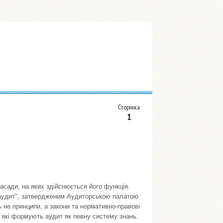
Сторінка
1
засади, на яких здійснюється його функція.
ь аудит", затвердженим Аудиторською палатою
ь не принципи, а закони та нормативно-правові
, які формують аудит як певну систему знань.