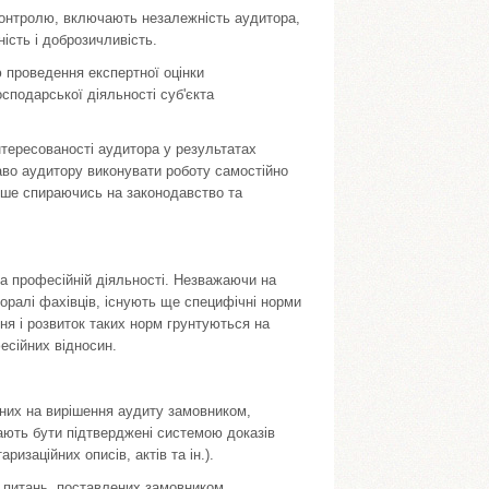
контролю, включають незалежність аудитора,
ність і доброзичливість.
 проведення експертної оцінки
сподарсь­кої діяльності суб'єкта
інтересованості аудитора у результатах
аво аудитору виконувати роботу самостійно
ише спираю­чись на законодавство та
а професійній діяльності. Незважаючи на
моралі фахівців, існують ще специфічні норми
ня і розвиток таких норм грунтуються на
сійних від­носин.
ених на вирішення аудиту замовником,
мають бути підтверджені системою доказів
ри­заційних описів, актів та ін.).
 питань, поставлених замовником,