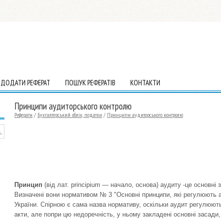
ДОДАТИ РЕФЕРАТ
ПОШУК РЕФЕРАТІВ
КОНТАКТИ
Принципи аудиторського контролю
Реферати
/
Бухгалтерський облік, податки
/
Принципи аудиторського контролю
Принцип
(від лат. principium — начало, основа) аудиту -це основні 
Виз­начені вони нормативом № 3 "Основні принципи, які регу­люют
Украї­ни. Спірною є сама назва нормативу, оскільки аудит регулю­ют
акти, але попри цю недоречність, у ньому закладені основні засади