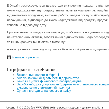
В Україні застосовуються два методи визначення надходять від про
якого надходження від продажу визначають за коштами, які надійшл
відвантажену продукцію, виконані роботи, надані послуги або оприб
нарахування, відповідно до якого надходження від продажу продукц
товарів на відповідну дату.
При виконанні господарських операцій, пов’язаних з продажем проду
нематеріальних активів, зобов’язання підприємства щодо розпоря
та інших формах виникають з моменту:
– зарахування коштів від покупця на банківський рахунок підприємс
Завантажити реферат
Інші реферати на тему «Фінанси»:
Вексельний оборот в Україні
Аналіз звичайної діяльності підприємства
Банк як суб'єкт фінансового посередництва
Зарубіжний досвід організації державного фінансового контр
використання у вітчизняній практиці
Сучасні методи фінансового аналізу
Copyright © 2010-2026
www.refsua.com
- реферати, курсові и дипломні роботи