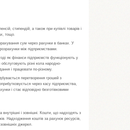
енсій, стипендій, а також при купівлі товарів і
ах, тощо.
рерахування сум через рахунки в банках. У
і розрахунки між підприємствами.
тоді як фінанси підприємств функціонують у
и обслуговують різні кола народно-
дання і працювати по-різному.
відбувається перетворення грошей з
о оприбутковується через касу підприємства,
хунки і стає відповідно безготівковими
 внутрішні і зовнішні. Кошти, що надходять з
ків. Надходження коштів за рахунок ресурсів,
 зовнішніх джерел.