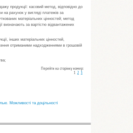
дажу продукції: касовий метод, відповідно до
и на рахунок у вигляді платежів за
уткованих матеріальних цінностей; метод
ії визначають за вартістю відвантажених
кції, інших матеріальних цінностей,
дження отриманими надходженнями в грошовій
тва;
Перейти на сторінку номер:
1
2
3
олью. Можливості та доцільності