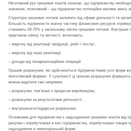
Негативний рух грошових коштів означає, що підприємству необхід
значення, позитивний – що підприємство потенційно матиме змогу з
Структура грошових потоків залежить від сфери діяльності та орган
Більшість підприємств значну частину фінансових ресурсів отримує
становить 60-70% у загальному обсязі грошових потоків. Внутрішні 
практикою обліку та звітності, включають:
– виручку від реалізації продукції, робіт і послуг;
– виручку від іншої реалізації;
– доходи від позареалізаційних операцій
Грошові розрахунки, які здійснюються підприємствами усіх форм вла
безготівковій формах. У сукупності ці грошові розрахунки формуют
можна виділити такі напрямки:
– розрахунки, пов’язані з процесом виробництва;
– розрахунки за результатами діяльності;
– внутрішньогосподарські розрахунки;
Основними для підприємства є надходження грошових коштів від про
рахунки і оприбутковані в касі підприємства, оприбутковані товари 
надходження в нематеріальній формі.