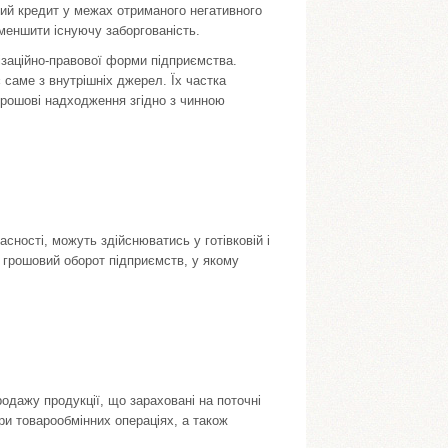
ний кредит у межах отриманого негативного
меншити існуючу заборгованість.
ізаційно-правової форми підприємства.
 саме з внутрішніх джерел. Їх частка
грошові надходження згідно з чинною
сності, можуть здійснюватись у готівковій і
ь грошовий оборот підприємств, у якому
дажу продукції, що зараховані на поточні
при товарообмінних операціях, а також