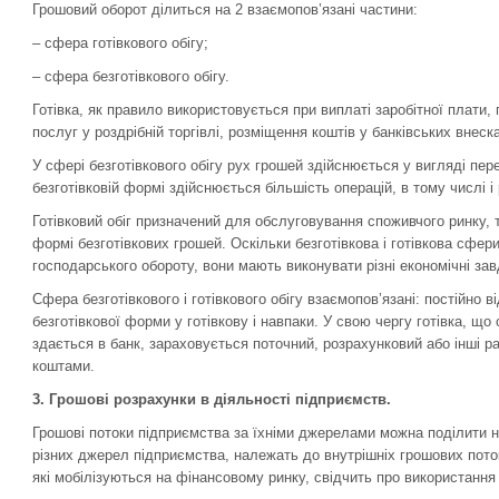
Грошовий оборот ділиться на 2 взаємопов’язані частини:
– сфера готівкового обігу;
– сфера безготівкового обігу.
Готівка, як правило використовується при виплаті заробітної плати, п
послуг у роздрібній торгівлі, розміщення коштів у банківських внеск
У сфері безготівкового обігу рух грошей здійснюється у вигляді пе
безготівковій формі здійснюється більшість операцій, в тому числі 
Готівковий обіг призначений для обслуговування споживчого ринку, 
формі безготівкових грошей. Оскільки безготівкова і готівкова сфер
господарського обороту, вони мають виконувати різні економічні зав
Сфера безготівкового і готівкового обігу взаємопов’язані: постійно 
безготівкової форми у готівкову і навпаки. У свою чергу готівка, щ
здається в банк, зараховується поточний, розрахунковий або інші ра
коштами.
3.
Грошові розрахунки в діяльності підприємств.
Грошові потоки підприємства за їхніми джерелами можна поділити на
різних джерел підприємства, належать до внутрішніх грошових пото
які мобілізуються на фінансовому ринку, свідчить про використання