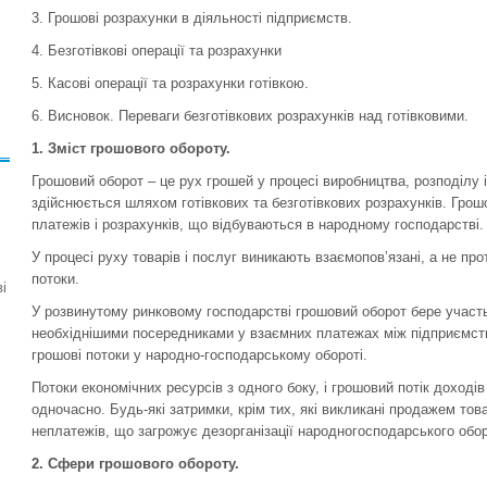
3. Грошові розрахунки в діяльності підприємств.
4. Безготівкові операції та розрахунки
5. Касові операції та розрахунки готівкою.
6. Висновок. Переваги безготівкових розрахунків над готівковими.
1.
Зміст грошового обороту.
Грошовий оборот – це рух грошей у процесі виробництва, розподілу 
здійснюється шляхом готівкових та безготівкових розрахунків. Грош
платежів і розрахунків, що відбуваються в народному господарстві.
У процесі руху товарів і послуг виникають взаємопов’язані, а не про
потоки.
і
У розвинутому ринковому господарстві грошовий оборот бере участь
необхіднішими посередниками у взаємних платежах між підприємс
грошові потоки у народно-господарському обороті.
Потоки економічних ресурсів з одного боку, і грошовий потік доходів
одночасно. Будь-які затримки, крім тих, які викликані продажем тов
неплатежів, що загрожує дезорганізації народногосподарського обор
2.
Сфери грошового обороту.