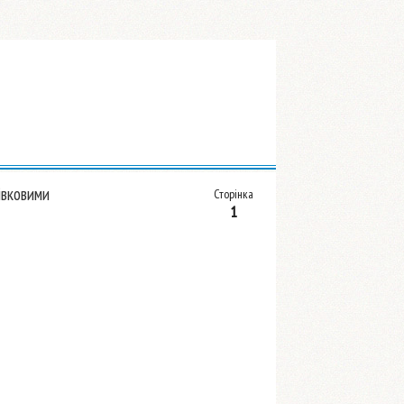
івковими
Сторінка
1