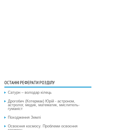
ОСТАННІ РЕФЕРАТИ РОЗДІЛУ
Сатурн – володар кілець
Дрогобич (Котермак) Юрій - астроном,
астролог, медик, математик, мислитель-
гуманіст
Походження Землі
Освоєння космосу. Проблеми освоєння
космосу