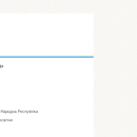
а»
 Народна Республіка
есвітня