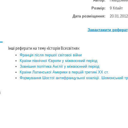
Автор:
Невідомий
Розмір:
9 Кбайт
Дата розміщення:
20.01.2012
Завантажити реферат
Інші реферати на тему «Історія Всесвітня»:
Франція після першої світової війни
Країни північної Європи у міжвоєнний період
Зовнішня політика Англії у міжвоєнний період
Країни Латинської Америки в першій третині ХХ ст.
Формування Шостої антифранцузької коаліції. Шомонський тр
і