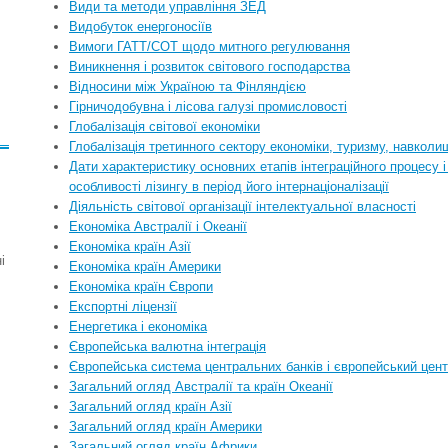
Види та методи управління ЗЕД
Видобуток енергоносіїв
Вимоги ГАТТ/СОТ щодо митного регулювання
Виникнення і розвиток світового господарства
Відносини між Україною та Фінляндією
Гірничодобувна і лісова галузі промисловості
Глобалізація світової економіки
Глобалізація третинного сектору економіки, туризму, навкол
Дати характеристику основних етапів інтеграційного процесу і 
особливості лізингу в період його інтернаціоналізації
Діяльність світової організації інтелектуальної власності
Економіка Австралії і Океанії
Економіка країн Азії
і
Економіка країн Америки
Економіка країн Європи
Експортні ліцензії
Енергетика і економіка
Європейська валютна інтеграція
Європейська система центральних банків і європейський цен
Загальний огляд Австралії та країн Океанії
Загальний огляд країн Азії
Загальний огляд країн Америки
Загальний огляд країн Африки