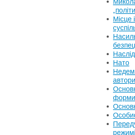
Микола
„політ
Місце і
суспіл
Насиль
безпец
Наслід
Нато
Недемо
автор
Основн
форми 
Основн
Особис
Переду
режим