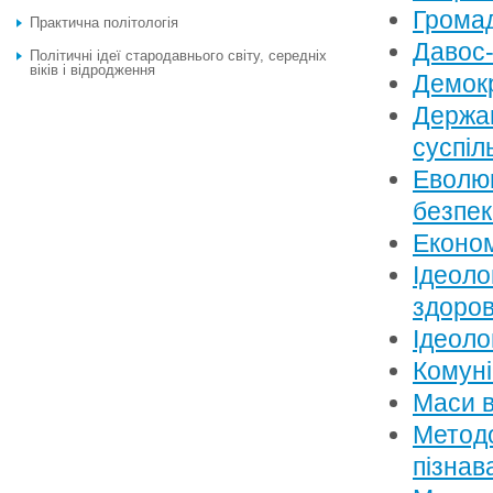
Громад
Практична політологія
Давос-
Політичні ідеї стародавнього світу, середніх
віків і відродження
Демок
Держав
суспіл
Еволюц
безпе
Економ
Ідеоло
здоров
Ідеолог
Комуні
Маси в
Методо
пізнав