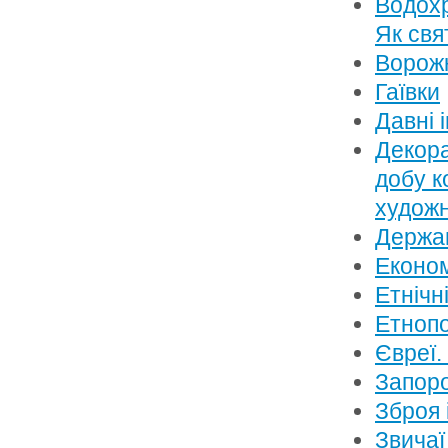
Водохр
Як свя
Ворож
Гаївки
Давні і
Декора
добу к
художн
Держа
Економ
Етнічн
Етнопо
Євреї.
Запоро
Зброя 
Звичаї