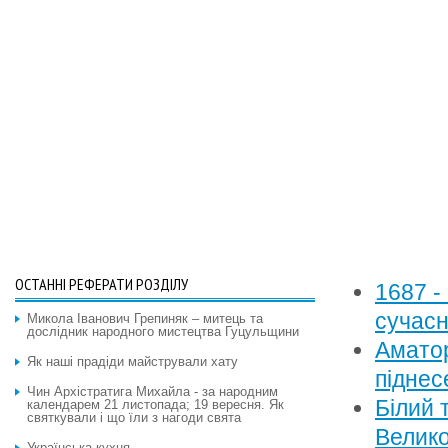
ОСТАННІ РЕФЕРАТИ РОЗДІЛУ
1687 -
сучасн
Микола Іванович Грепиняк – митець та
дослідник народного мистецтва Гуцульщини
Аматор
Як наші прадіди майстрували хату
піднес
Чин Архістратига Михайла - за народним
Білий 
календарем 21 листопада; 19 вересня. Як
святкували і що їли з нагоди свята
Велико
Українська кухня