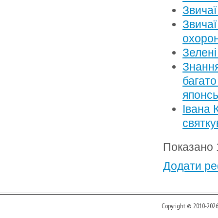
Звичаї
Звичаї
охоро
Зелені
Знання
багато
японсь
Івана 
святку
Показано 1
Додати ре
Copyright © 2010-202