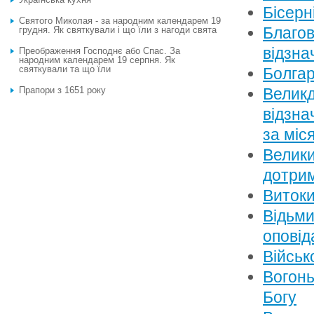
Бісерн
Святого Миколая - за народним календарем 19
Благов
грудня. Як святкували і що їли з нагоди свята
відзна
Преображення Господнє або Спас. За
народним календарем 19 серпня. Як
святкували та що їли
Болгар
Прапори з 1651 року
Великд
відзна
за міс
Велики
дотрим
Витоки
Відьми
оповід
Військ
Вогонь
Богу