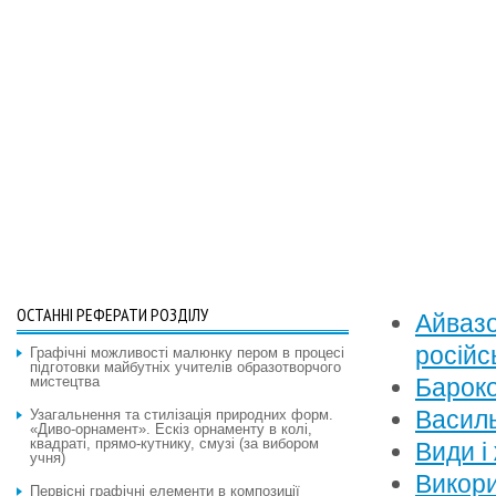
ОСТАННІ РЕФЕРАТИ РОЗДІЛУ
Айвазо
російс
Графічні можливості малюнку пером в процесі
підготовки майбутніх учителів образотворчого
мистецтва
Барок
Василь
Узагальнення та стилізація природних форм.
«Диво-орнамент». Ескіз орнаменту в колі,
квадраті, прямо-кутнику, смузі (за вибором
Види і
учня)
Викори
Первісні графічні елементи в композиції