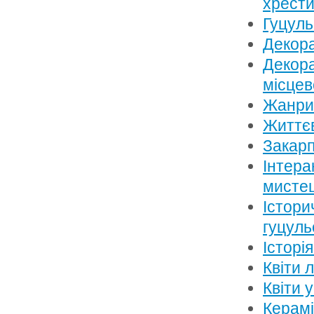
хрести
Гуцуль
Декора
Декора
місцев
Жанри
Життєв
Закарп
Інтера
мисте
Істори
гуцуль
Історі
Квіти 
Квіти 
Керамі