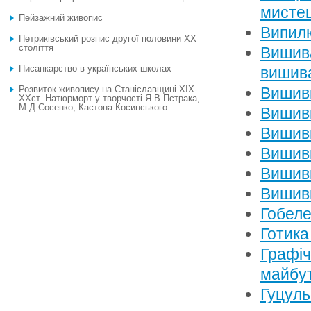
мисте
Пейзажний живопис
Випил
Петриківський розпис другої половини ХХ
століття
Вишива
Писанкарство в українських школах
вишива
Розвиток живопису на Станіславщині ХІХ-
Вишивк
ХХст. Натюрморт у творчості Я.В.Пстрака,
М.Д.Сосенко, Каєтона Косинського
Вишивк
Вишив
Вишивк
Вишив
Вишивк
Гобеле
Готика
Графіч
майбут
Гуцуль