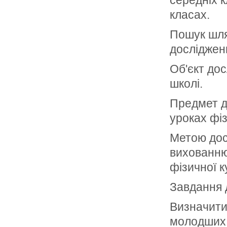
середніх к
класах.
Пошук шля
досліджен
Об'єкт до
школі.
Предмет д
уроках фіз
Метою дос
вихованню
фізичної к
Завдання 
Визначити
молодших 