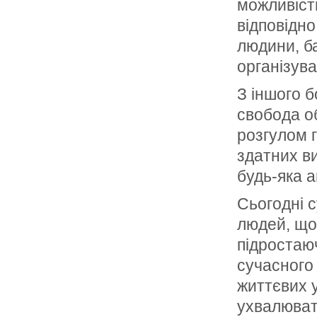
можливість
відповідно
людини, ба
організува
З іншого 
свобода о
розгулом 
здатних в
будь-яка а
Сьогодні с
людей, що
підростаю
сучасного
життєвих 
ухвалювати