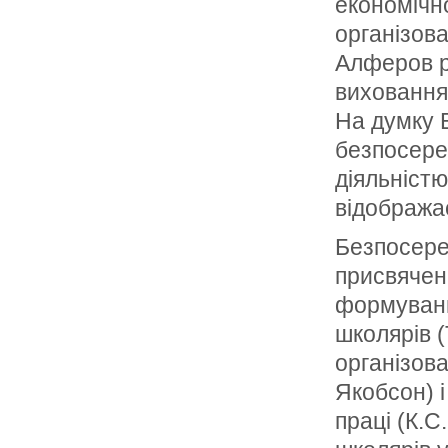
економічно
організова
Алферов р
виховання
На думку Е
безпосере
діяльністю
відобража
Безпосере
присвячена
формуванн
школярів (
організова
Якобсон) і
праці (К.