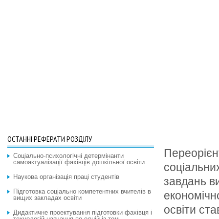
ОСТАННІ РЕФЕРАТИ РОЗДІЛУ
Переорієнт
Соціально-психологічні детермінанти
самоактуалізації фахівців дошкільної освіти
соціальних
Наукова організація праці студентів
завдань в
Підготовка соціально компетентних вчителів в
економічно
вищих закладах освіти
освіти ст
Дидактичне проектування підготовки фахівця і
технологій навчання по одній із тем