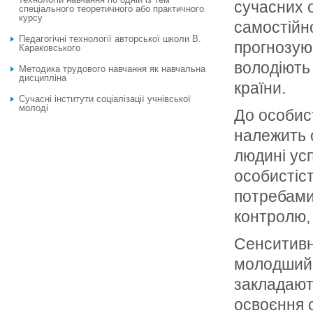
сучасних о
спеціального теоретичного або практичного
курсу
самостійно
Педагогічні технології авторської школи В.
прогнозуюч
Караковського
володіють
Методика трудового навчання як навчальна
дисципліна
країни.
Сучасні інститути соціалізації учнівської
молоді
До особис
належить 
людині ус
особистіс
потребами
контролю,
Сенситивн
молодший 
закладают
освоєння 