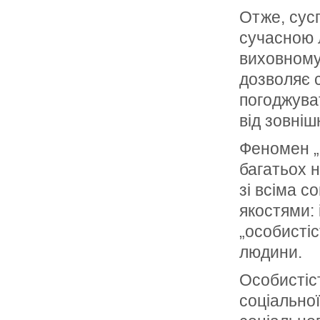
Отже, сусп
сучасною 
виховному
дозволяє 
погоджува
від зовніш
Феномен „
багатьох н
зі всіма 
якостями:
„особистіс
людини.
Особистіст
соціальної