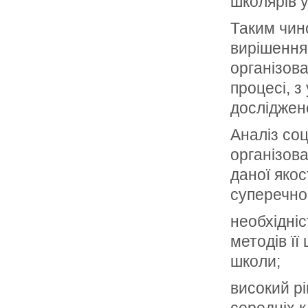
школярів у
Таким чино
вирішення
організов
процесі, з
досліджен
Аналіз соц
організов
даної якос
суперечнос
необхідніс
методів її
школи;
високий рі