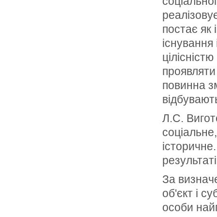
соціальног
реалізовує
постає як
існування 
цілісністю
проявляти
повинна з
відбувают
Л.С. Вигот
соціальне
історичне
результаті
За визначе
об'єкт і с
особи най