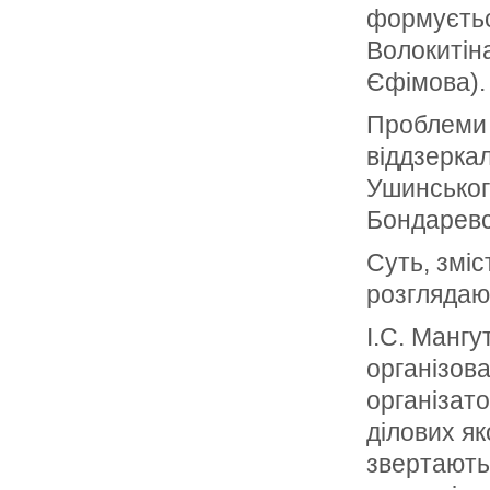
формуєтьс
Волокитіна
Єфімова).
Проблеми 
віддзерка
Ушинського
Бондаревс
Суть, зміс
розглядают
І.С. Мангу
організов
організато
ділових як
звертають