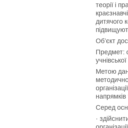
теорії і п
краєзнавч
дитячого к
підвищують
Об’єкт дос
Предмет: о
учнівської
Метою дан
методично
організаці
напрямків 
Серед осн
· здійснит
організаці