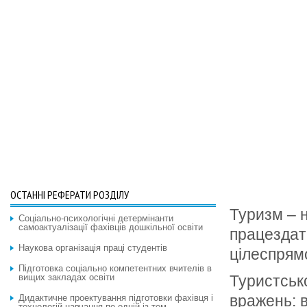
ОСТАННІ РЕФЕРАТИ РОЗДІЛУ
Туризм – н
Соціально-психологічні детермінанти
самоактуалізації фахівців дошкільної освіти
працездатн
Наукова організація праці студентів
цілеспрямо
Підготовка соціально компетентних вчителів в
вищих закладах освіти
Туристськ
вражень: в
Дидактичне проектування підготовки фахівця і
технологій навчання по одній із тем