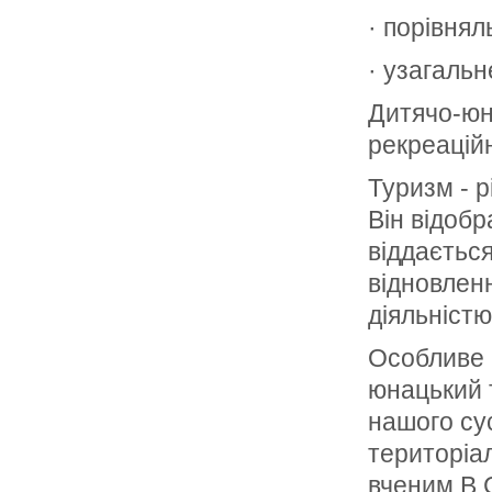
· порівнял
· узагальн
Дитячо-юн
рекреацій
Туризм - р
Він відоб
віддається
відновлен
діяльністю
Особливе м
юнацький 
нашого сус
територіа
вченим В.