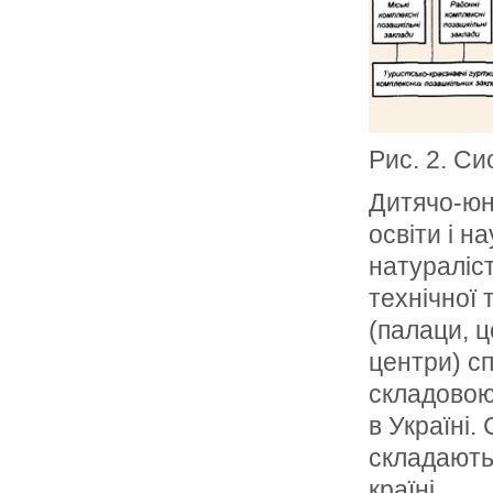
Рис. 2. Си
Дитячо-юн
освіти і н
натураліс
технічної
(палаци, ц
центри) сп
складовою
в Україні.
складають
країні.