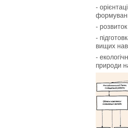
- орієнтац
формування
- розвито
- підготов
вищих нав
- екологіч
природи н