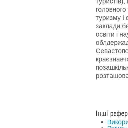
туристів)
головного 
туризму і 
заклади б
освіти і н
облдержадм
Севастопо
краєзнавч
позашкільн
розташова
Інші рефер
Викори