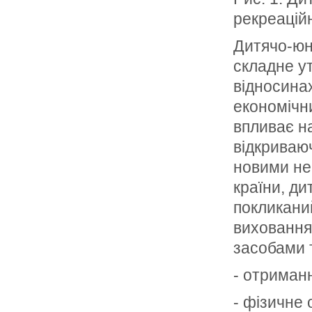
рекреацій
Дитячо-юн
складне ут
відносина
економічни
впливає на
відкриваю
новими не
країни, ди
покликаний
виховання
засобами т
- отриман
- фізичне