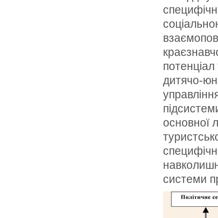
специфічн
соціально
взаємопов’
краєзнавчо
потенціал 
дитячо-юн
управлінн
підсистеми
основної 
туристськ
специфічни
навколишн
системи пр