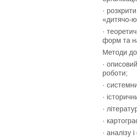
· розкрити
«дитячо-юн
· теоретич
форм та на
Методи до
· описовий
роботи;
· системни
· історичн
· літерату
· картогра
· аналізу і