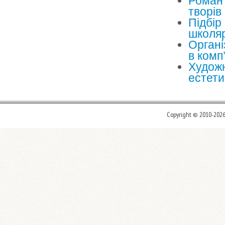
Роман 
творів
Підбір
школяр
Органі
в комп
Художн
естети
Copyright © 2010-202