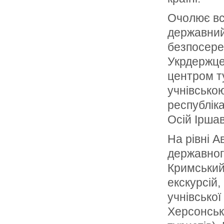
Очолює вс
державний 
безпосере
Укрдержце
центром ту
учнівсько
республіка
Осій Іршав
На рівні А
державног
Кримський
екскурсій,
учнівської
Херсонські