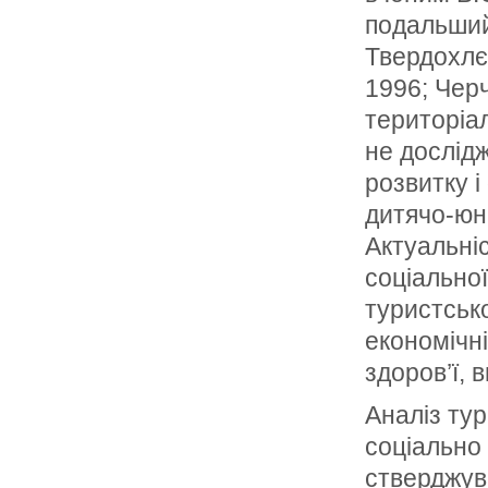
подальший
Твердохлєб
1996; Черч
територіа
не дослід
розвитку і
дитячо-юна
Актуальніс
соціальної
туристсько
економічні
здоров’ї, 
Аналіз тур
соціально 
стверджув