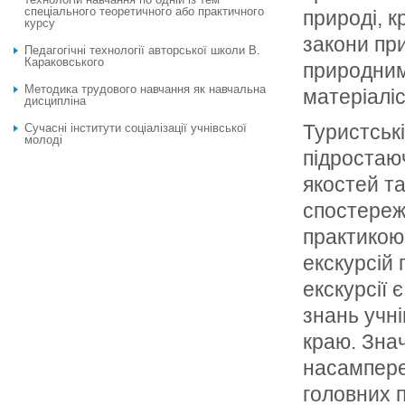
спеціального теоретичного або практичного
природі, 
курсу
закони при
Педагогічні технології авторської школи В.
Караковського
природним
Методика трудового навчання як навчальна
матеріаліс
дисципліна
Туристські
Сучасні інститути соціалізації учнівської
молоді
підростаю
якостей т
спостережл
практикою 
екскурсій 
екскурсії
знань учні
краю. Знач
насампере
головних п