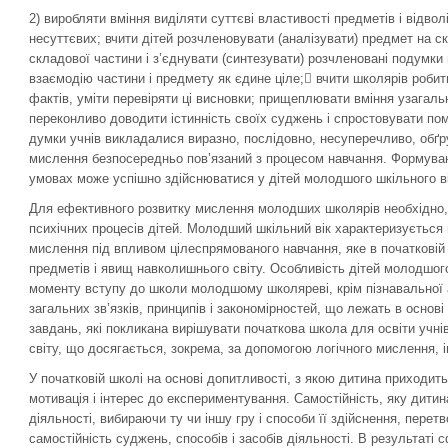
2) виробляти вміння виділяти суттєві властивості предметів і відвол
несуттєвих; вчити дітей розчленовувати (аналізувати) предмет на с
складової частини і з’єднувати (синтезувати) розчленовані подумки
взаємодію частини і предмету як єдине ціле; вчити школярів робит
фактів, уміти перевіряти ці висновки; прищеплювати вміння узагаль
переконливо доводити істинність своїх суджень і спростовувати по
думки учнів викладалися виразно, послідовно, несуперечливо, обґр
мислення безпосередньо пов’язаний з процесом навчання. Формуван
умовах може успішно здійснюватися у дітей молодшого шкільного ві
Для ефективного розвитку мислення молодших школярів необхідно, п
психічних процесів дітей. Молодший шкільний вік характеризується
мислення під впливом цілеспрямованого навчання, яке в початковій
предметів і явищ навколишнього світу. Особливість дітей молодшого
моменту вступу до школи молодшому школяреві, крім пізнавальної 
загальних зв’язків, принципів і закономірностей, що лежать в основ
завдань, які покликана вирішувати початкова школа для освіти учні
світу, що досягається, зокрема, за допомогою логічного мислення, і
У початковій школі на основі допитливості, з якою дитина приходи
мотивація і інтерес до експериментування. Самостійність, яку дитин
діяльності, вибираючи ту чи іншу гру і способи її здійснення, перетв
самостійність суджень, способів і засобів діяльності. В результаті