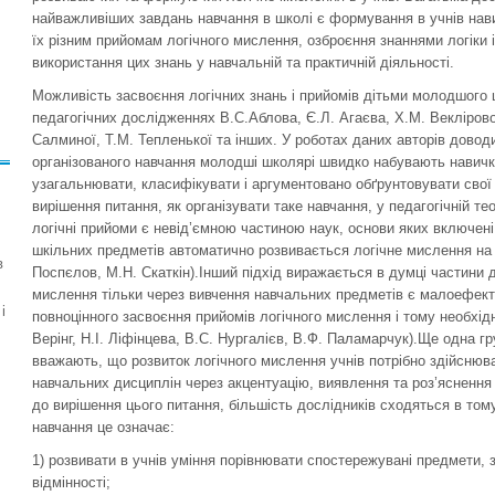
найважливіших завдань навчання в школі є формування в учнів нави
їх різним прийомам логічного мислення, озброєння знаннями логіки і
використання цих знань у навчальній та практичній діяльності.
Можливість засвоєння логічних знань і прийомів дітьми молодшого ш
педагогічних дослідженнях В.С.Аблова, Є.Л. Агаєва, Х.М. Веклірової
Салминої, Т.М. Тепленької та інших. У роботах даних авторів довод
організованого навчання молодші школярі швидко набувають навички
узагальнювати, класифікувати і аргументовано обґрунтовувати свої
вирішення питання, як організувати таке навчання, у педагогічній те
логічні прийоми є невід’ємною частиною наук, основи яких включені в
шкільних предметів автоматично розвивається логічне мислення на о
в
Поспєлов, М.Н. Скаткін).Інший підхід виражається в думці частини д
мислення тільки через вивчення навчальних предметів є малоефекти
і
повноцінного засвоєння прийомів логічного мислення і тому необхідні
Верінг, Н.І. Ліфінцева, В.С. Нургалієв, В.Ф. Паламарчук).Ще одна гр
вважають, що розвиток логічного мислення учнів потрібно здійснюв
навчальних дисциплін через акцентуацію, виявлення та роз’яснення 
до вирішення цього питання, більшість дослідників сходяться в том
навчання це означає:
1) розвивати в учнів уміння порівнювати спостережувані предмети, з
відмінності;