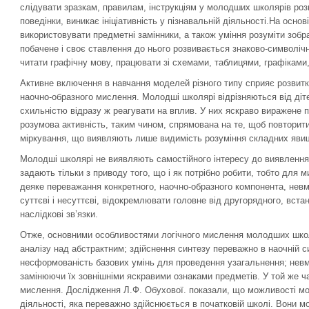
слідувати зразкам, правилам, інструкціям у молодших школярів розв
поведінки, виникає ініціативність у пізнавальній діяльності.На основ
використовувати предметні замінники, а також уміння розуміти зоб
побачене і своє ставлення до нього розвивається знаково-символіч
читати графічну мову, працювати зі схемами, таблицями, графіками
Активне включення в навчання моделей різного типу сприяє розвитк
наочно-образного мислення. Молодші школярі відрізняються від діте
схильністю відразу ж реагувати на вплив. У них яскраво виражене 
розумова активність, таким чином, спрямована на те, щоб повтори
міркування, що виявляють лише видимість розуміння складних яви
Молодші школярі не виявляють самостійного інтересу до виявлення 
задають тільки з приводу того, що і як потрібно робити, тобто дл
деяке переважання конкретного, наочно-образного компонента, нев
суттєві і несуттєві, відокремлювати головне від другорядного, вста
наслідкові зв’язки.
Отже, основними особливостями логічного мислення молодших школя
аналізу над абстрактним; здійснення синтезу переважно в наочній си
несформованість базових умінь для проведення узагальнення; невмін
замінюючи їх зовнішніми яскравими ознаками предметів. У той же ча
мислення. Дослідження Л.Ф. Обухової. показали, що можливості мо
діяльності, яка переважно здійснюється в початковій школі. Вони 