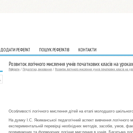
ДОДАТИ РЕФЕРАТ
ПОШУК РЕФЕРАТІВ
КОНТАКТИ
Розвиток логічного мислення учнів початкових класів на урока
Реферати
/
Педагогіка, виховання
/
Розвиток логічного мислення учнів початкових класів на ур
Особливості логічного мислення дітей на етапі молодшого шкільного
На думку І.С. Якиманської педагогічний аспект вивчення логічного м
експериментальній перевірці необхідних методів, засобів, умов, фак
розвиваючих та формуючих логічне мислення в учнів. Багатьма до