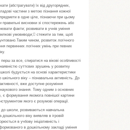
ікати (абстрагувати) їх від другорядних,
кладові частини з метою пізнання кожної
 предмети в одне ціле, пізнаючи при цьому
и правильні висновки зі спостережень або
нювати факти; розвивати в учнів уміння
милкові умовиводи; стежити за тим, щоб
унтовано.Таким чином, розвиток логічного
ня первинних логічних умінь при певних
ку.
ерш за все, спиратися на вікові особливості
 наявністю суттєвих зрушень у розвитку
 школі будується на основі характеристики
 шкільного віку – пізнавальна активність. До
активності, вже доступне розуміння
і наукового знання. Тому одним з основних
в, є формування якомога повнішої картини
нструментом якого є розумові операції.
ть до школи, розвиваються навчальна
а дошкільного віку виявляв в ігровій
орюється в учбову ініціативність і
 сформованого в дошкільному закладі уміння