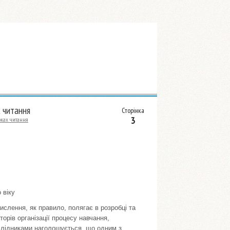
х читання
Сторінка
3
оках читання
 віку
ислення, як правило, полягає в розробці та
торів організації процесу навчання,
слідниками наголошується, що одним з