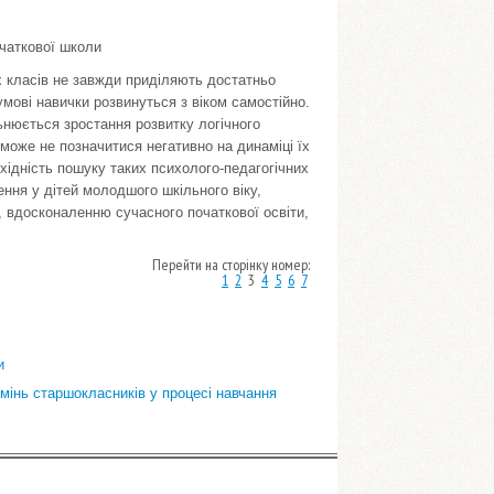
очаткової школи
х класів не завжди приділяють достатньо
умові навички розвинуться з віком самостійно.
ьнюється зростання розвитку логічного
 може не позначитися негативно на динаміці їх
хідність пошуку таких психолого-педагогічних
ння у дітей молодшого шкільного віку,
 вдосконаленню сучасного початкової освіти,
Перейти на сторінку номер:
1
2
3
4
5
6
7
и
мінь старшокласників у процесі навчання