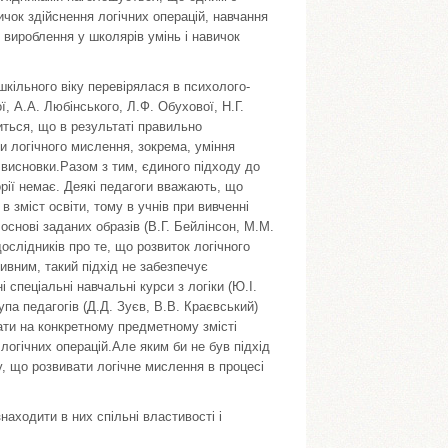
чок здійснення логічних операцій, навчання
 вироблення у школярів умінь і навичок
кільного віку перевірялася в психолого-
, А.А. Любінського, Л.Ф. Обухової, Н.Г.
иться, що в результаті правильно
 логічного мислення, зокрема, уміння
 висновки.Разом з тим, єдиного підходу до
орії немає. Деякі педагоги вважають, що
 зміст освіти, тому в учнів при вивченні
снові заданих образів (В.Г. Бейлінсон, М.М.
ослідників про те, що розвиток логічного
вним, такий підхід не забезпечує
 спеціальні навчальні курси з логіки (Ю.І.
упа педагогів (Д.Д. Зуєв, В.В. Краєвський)
ати на конкретному предметному змісті
логічних операцій.Але яким би не був підхід
у, що розвивати логічне мислення в процесі
находити в них спільні властивості і