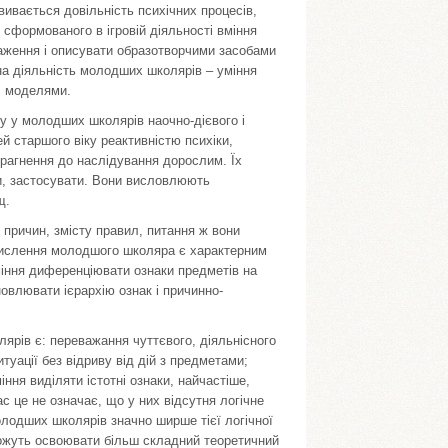
ивається довільність психічних процесів,
і сформованого в ігровій діяльності вміння
раження і описувати образотворчими засобами
на діяльність молодших школярів – уміння
, моделями.
у у молодших школярів наочно-дієвого і
й старшого віку реактивністю психіки,
прагнення до наслідування дорослим. Їх
ти, застосувати. Вони висловлюють
щ.
причин, змісту правил, питання ж вони
я мислення молодшого школяра є характерним
міння диференціювати ознаки предметів на
новлювати ієрархію ознак і причинно-
рів є: переважання чуттєвого, діяльнісного
туації без відриву від дій з предметами;
ня виділяти істотні ознаки, найчастіше,
с це не означає, що у них відсутня логічне
лодших школярів значно ширше тієї логічної
можуть освоювати більш складний теоретичний