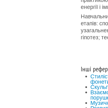
практикою
енергії і 
Навчальни
етапів: сп
узагальне
гіпотез; т
Інші рефер
Стиліс
фонет
Скульп
Взаємо
поруш
Музичн