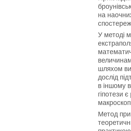
броунівсь
на наочних
спостереже
У методі 
екстрапол
математич
величинам
шляхом ви
дослід пі
в іншому 
гіпотези є
макроскоп
Метод при
теоретичн