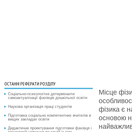
ОСТАННІ РЕФЕРАТИ РОЗДІЛУ
Місце фізи
Соціально-психологічні детермінанти
самоактуалізації фахівців дошкільної освіти
особливос
Наукова організація праці студентів
фізика є 
Підготовка соціально компетентних вчителів в
основою н
вищих закладах освіти
найважлив
Дидактичне проектування підготовки фахівця і
технологій навчання по одній із тем