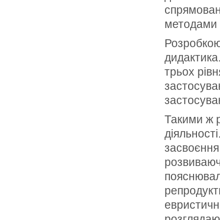
спрямован
методами 
Розробкою
дидактика
трьох рівн
застосуван
застосува
Такими ж 
діяльності
засвоєння 
розвиваючо
пояснювал
репродукт
евристичн
розглядают