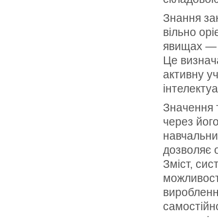
Знання за
вільно орі
явищах — н
Це визнача
активну уч
інтелектуа
Значення 
через його
навчальни
дозволяє о
Зміст, сис
можливост
вироблення
самостійн