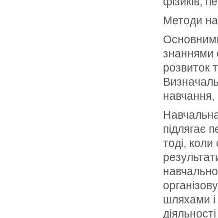
фізиків, п
Методи нав
Основними
знаннями 
розвиток т
Визначаль
навчання,
Навчальна
підлягає 
тоді, коли
результат
навчально
організову
шляхами і 
діяльності