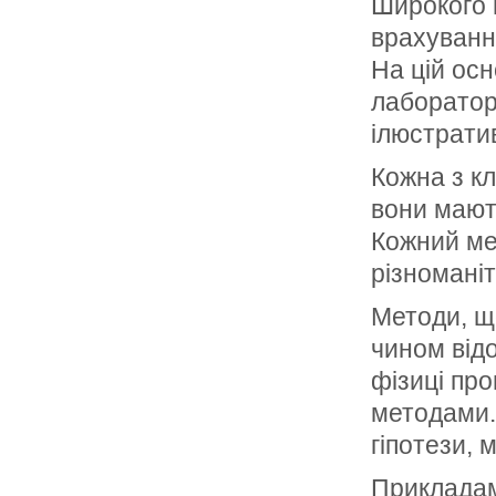
Широкого 
врахуванн
На цій осн
лабораторн
ілюстратив
Кожна з кл
вони мают
Кожний ме
різноманіт
Методи, щ
чином від
фізиці пр
методами.
гіпотези, 
Прикладами