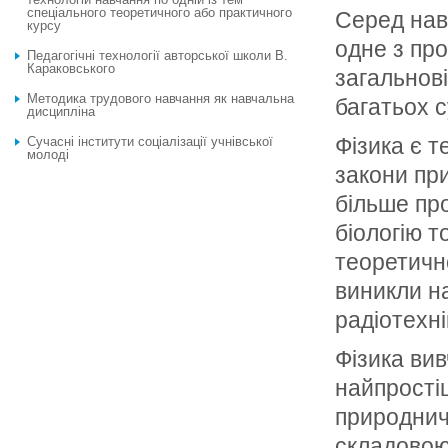
спеціального теоретичного або практичного
Серед нав
курсу
одне з про
Педагогічні технології авторської школи В.
Караковського
загальнові
Методика трудового навчання як навчальна
багатьох 
дисципліна
Фізика є 
Сучасні інститути соціалізації учнівської
молоді
закони при
більше про
біологію т
теоретично
виникли на
радіотехні
Фізика вив
найпрості
природнич
складовою