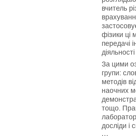
вчитель р
врахування
застосову
фізики ці
передачі і
діяльності
За цими о
групи: сло
методів ві
наочних м
демонстрац
тощо. Пра
лаборатор
досліди і 