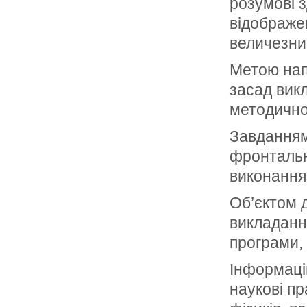
розумові з
відображен
величезни
Метою нап
засад вик
методично
Завданням
фронтальн
виконання
Об’єктом 
викладанн
програми,
Інформаці
наукові пр