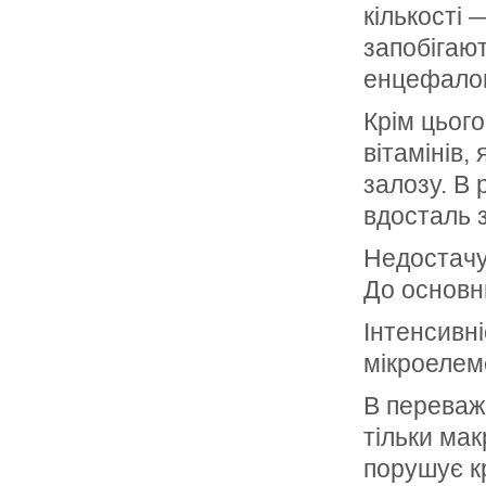
кількості 
запобігают
енцефалом
Крім цьог
вітамінів,
залозу. В 
вдосталь 
Недостачу 
До основн
Інтенсивн
мікроелем
В переваж
тільки мак
порушує кр