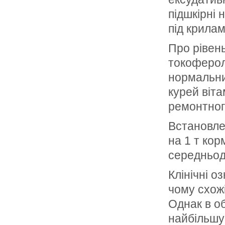
підшкірні 
під крилам
Про рівень
токоферолу
нормальним
курей віта
ремонтног
Встановле
на 1 т кор
середньод
Клінічні о
чому схожі
Однак в о
найбільшу