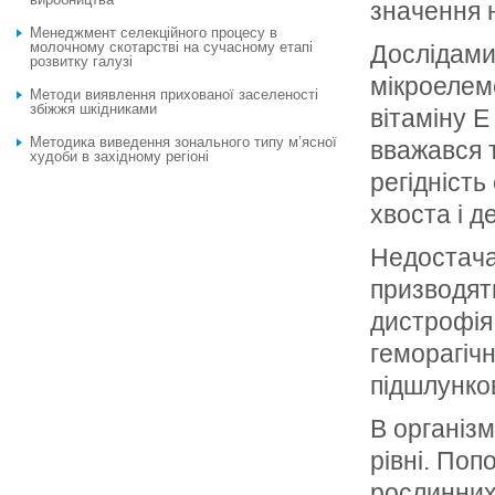
значення 
Менеджмент селекційного процесу в
молочному скотарстві на сучасному етапі
Дослідами 
розвитку галузі
мікроелеме
Методи виявлення прихованої заселеності
збіжжя шкідниками
вітаміну Е
Методика виведення зонального типу м’ясної
вважався 
худоби в західному регіоні
регідність
хвоста і д
Недостача 
призводят
дистрофія
геморагіч
підшлунко
В організм
рівні. Поп
рослинних 