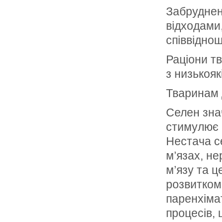
Забрудне
відходами
співвіднош
Раціони т
з низькоя
Тваринам д
Селен знач
стимулює р
Нестача с
м’язах, н
м’язу та 
розвитком
паренхіма
процесів, 