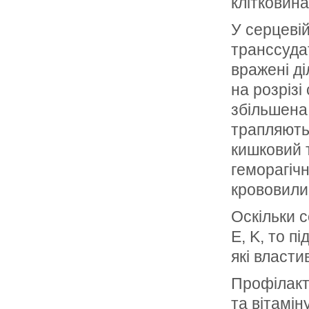
клітковин
У серцевій
транссуда
вражені ді
на розрізі
збільшена,
трапляють
кишковий 
геморагічн
крововилив
Оскільки с
E, K, то п
які власти
Профілакт
та вітамін