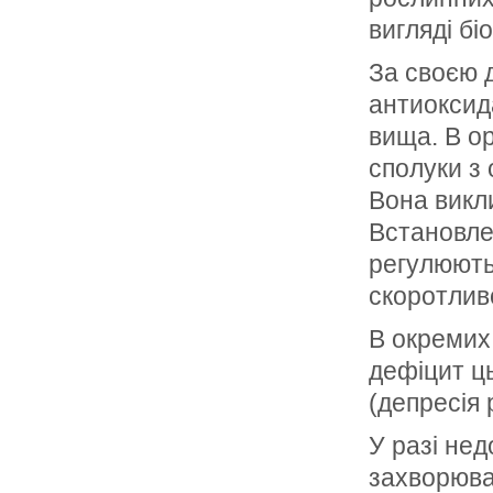
вигляді бі
За своєю д
антиоксида
вища. В ор
сполуки з
Вона викл
Встановле
регулюють
скоротливо
В окремих
дефіцит ць
(депресія 
У разі нед
захворюван