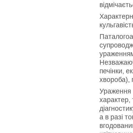
відмічаєть
Характерні
кульгавіст
Паталогоан
супроводж
ураженнями
Незважаюч
печінки, 
хвороба), 
Ураження 
характер,
діагности
а в разі т
вгодованим