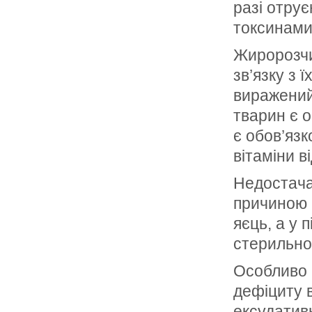
разі отрує
токсинами
Жиророзчин
зв’язку з
виражений 
тварин є о
є обов’яз
вітаміни в
Недостача 
причиною в
яєць, а у 
стерильно
Особливо 
дефіциту 
ексудативн