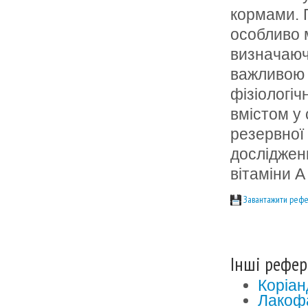
кормами. П
особливо 
визначаюч
важливою є
фізіологіч
вмістом у 
резервної
досліджен
вітаміни А 
Завантажити рефе
Інші рефер
Коріан
Лакофа