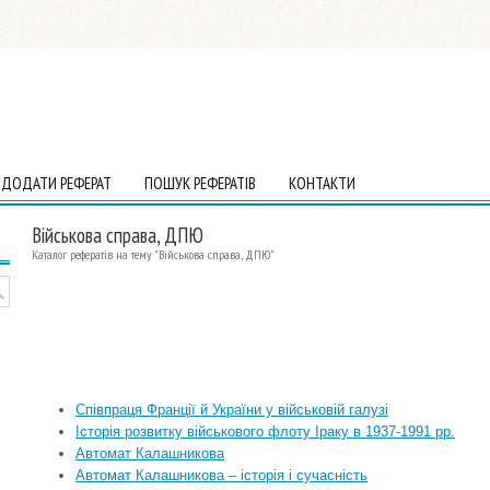
ДОДАТИ РЕФЕРАТ
ПОШУК РЕФЕРАТІВ
КОНТАКТИ
Військова справа, ДПЮ
Каталог рефератів на тему "Військова справа, ДПЮ"
Cпівпраця Франції й України у військовій галузі
Iсторiя розвитку вiйськового флоту Iраку в 1937-1991 рр.
Автомат Калашникова
Автомат Калашникова – історія і сучасність