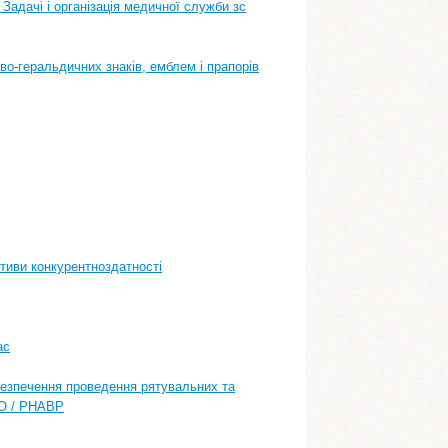
 Задачі і організація медичної служби зс
во-геральдичниx знакiв, емблем i прапорiв
тиви конкурентноздатності
ас
безпечення проведення рятувальних та
НО / РНАВР