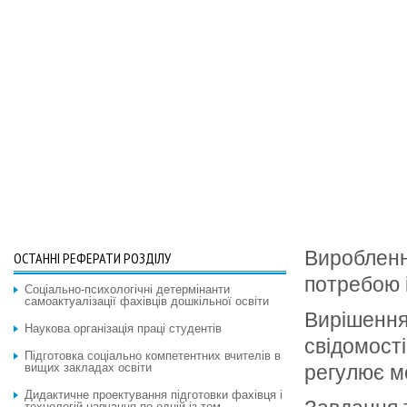
Вироблення
ОСТАННІ РЕФЕРАТИ РОЗДІЛУ
потребою і
Соціально-психологічні детермінанти
самоактуалізації фахівців дошкільної освіти
Вирішення
Наукова організація праці студентів
свідомості
Підготовка соціально компетентних вчителів в
вищих закладах освіти
регулює м
Дидактичне проектування підготовки фахівця і
технологій навчання по одній із тем