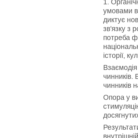
1. Органіч
умовами в
диктує нов
зв'язку з
потреба ф
національн
історії, ку
Взаємодія 
чинників. 
чинників н
Опора у ви
стимуляцію
досягнутих
Результат
внутрішній