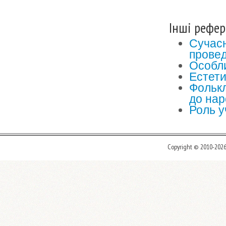
Інші рефер
Сучасн
прове
Особли
Естети
Фолькл
до нар
Роль у
Copyright © 2010-202