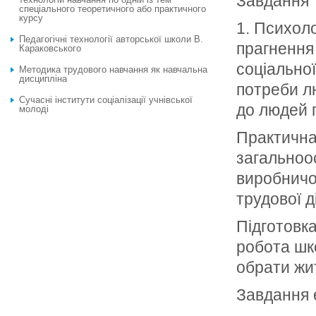
Завдання 
спеціального теоретичного або практичного
курсу
1. Психол
Педагогічні технології авторської школи В.
прагнення
Караковського
соціальної
Методика трудового навчання як навчальна
дисципліна
потреби л
Сучасні інститути соціалізації учнівської
до людей п
молоді
Практична
загальноос
виробничої
трудової д
Підготовк
робота шк
обрати жи
Завдання 