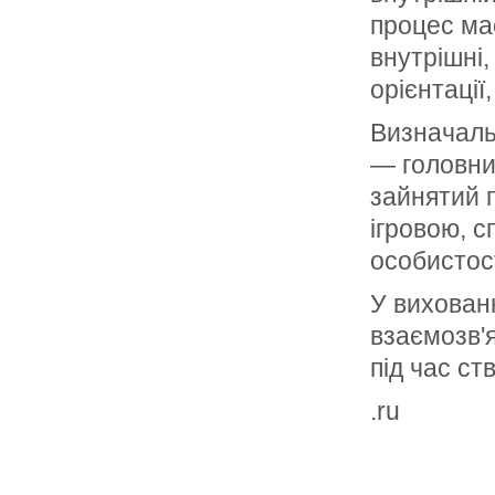
процес ма
внутрішні,
орієнтації
Визначальн
— головни
зайнятий 
ігровою, с
особистост
У вихованн
взаємозв'я
під час ст
.ru