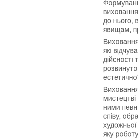
Формуванн
виховання
до нього, 
явищам, п
Виховання
які відчу
дійсності 
розвинуто
естетично
Виховання 
мистецтві
ними певно
співу, обр
художньої
яку робот