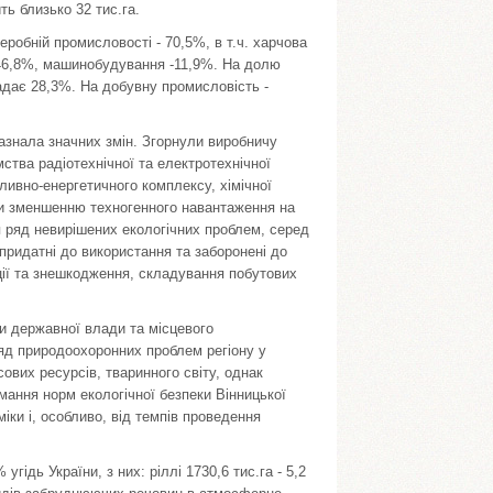
ь близько 32 тис.га.
робній промисловості - 70,5%, в т.ч. харчова
 46,8%, машинобудування -11,9%. На долю
падає 28,3%. На добувну промисловість -
зазнала значних змін. Згорнули виробничу
ства радіотехнічної та електротехнічної
ливно-енергетичного комплексу, хімічної
ли зменшенню техногенного навантаження на
я ряд невирішених екологічних проблем, серед
епридатні до використання та заборонені до
ації та знешкодження, складування побутових
ни державної влади та місцевого
яд природоохоронних проблем регіону у
ових ресурсів, тваринного світу, однак
ання норм екологічної безпеки Вінницької
іки і, особливо, від темпів проведення
гідь України, з них: ріллі 1730,6 тис.га - 5,2