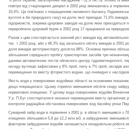
% ріллі України; багаторічних насаджень - 51,9 тис.га. Кількість 
повітря від стаціонарних джерел в 2002 році зменшилась в порівнянні
19,4%. Це пов'язано з покращенням паливного балансу Ладижинсько
вугілля в бік природного газу) на долю якої припадає 71,6% викидів
підприємств, зокрема цукрових заводів на долю яких приходиться по
переробляли цукровий буряк в 2002 році 17 працювали на природном
Разом з цим спостерігається значний ріст викидів від автомобільного 
тис. т 2002 році, або з 48,3% від загального обсягу викидів в 2001 р
доля викидів автотранспорту досягла 98%. Основна причина збільше
збільшення середнього пробігу транспортних засобів три незначному з
даними автоматичних постів обласного центру гідрометеорології, п
оксиду вуглецю зафіксовані у 8% проб, пилу в 7% проб, оксидів азо
перевищення по вмісту фтористого водню, що очевидно є наслідком
Якість води у поверхневих водоймах області за основними показника
дещо покращилася. Цьому сприяло зменшення обсягів скиду забрудн
нормативно очищених. У цілому вода поверхневих водойм Вінниччини
У р. П.Буг спостерігалися незначні перевищення вмісту органічних р
контролю радіаційна обстановка поверхневих вод басейну річки Пів
Сумарний забір води в порівнянні з 2001 р. в області зменшився з 7
очищених збільшився 5,8 до 12,2 млн.м3, а забруднених зменшився 
фактором забруднення водойм залишається незадовільна робота окр