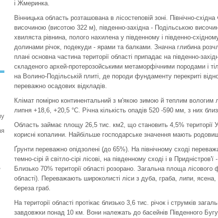
і Жмеринка.
Вінницька область розташована в лісостеповій зоні. Північно-східн
височиною (висотою 322 м), південно-західна - Подільською височин
хвиляста рівнина, полого нахилена у південному і південно-східно
долинами річок, подекуди - ярами та балками. Значна глибина розч
плані основна частина території області припадає на південно-захід
складеного архей-протерозойськими метаморфічними породами і тіль
на Волино-Подільській плиті, де породи фундаменту перекриті від
переважно осадових відкладів.
Клімат помірно континентальний з м'якою зимою й теплим вологим лі
липня +18,6, +20,5 °С. Річна кількість опадів 520 -590 мм, з них бл
му
Область займає площу 26,5 тис. км2, що становить 4,5% території Ук
ня
корисні копалини. Найбільше господарське значення мають родовищ
Ґрунти переважно опідзолені (до 65%). На північному сході переважа
темно-сірі й світло-сірі лісові, на південному сході і в Придністров'ї
,
Близько 70% території області розорано. Загальна площа лісового фо
області). Переважають широколисті ліси з дуба, граба, липи, ясена, к
береза граб.
На території області протікає близько 3,6 тис. річок і струмків загал
завдовжки понад 10 км. Вони належать до басейнів Південного Бугу,