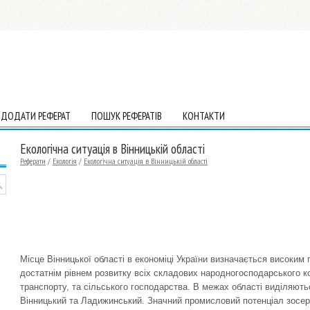
ДОДАТИ РЕФЕРАТ
ПОШУК РЕФЕРАТІВ
КОНТАКТИ
Екологічна ситуація в Вінницькій області
Реферати
/
Екологія
/
Екологічна ситуація в Вінницькій області
Місце Вінницької області в економіці України визначається високим
достатнім рівнем розвитку всіх складових народногосподарського ко
транспорту, та сільського господарства. В межах області виділяют
Вінницький та Ладижинський. Значний промисловий потенціал зосер