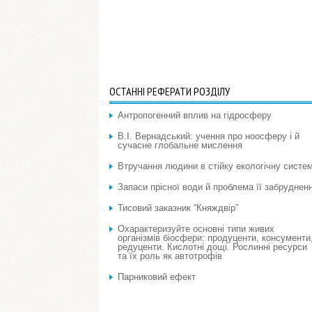
ОСТАННІ РЕФЕРАТИ РОЗДІЛУ
Антропогенний вплив на гідросферу
В.І. Вернадський: учення про ноосферу і й
сучасне глобальне мислення
Втручання людини в стійку екологічну систе
Запаси прісної води й проблема її забруднен
Тисовий заказник “Княждвір”
Охарактеризуйте основні типи живих
організмів біосфери: продуценти, консументи
редуценти. Кислотні дощі. Рослинні ресурси
та їх роль як автотрофів
Парниковий ефект