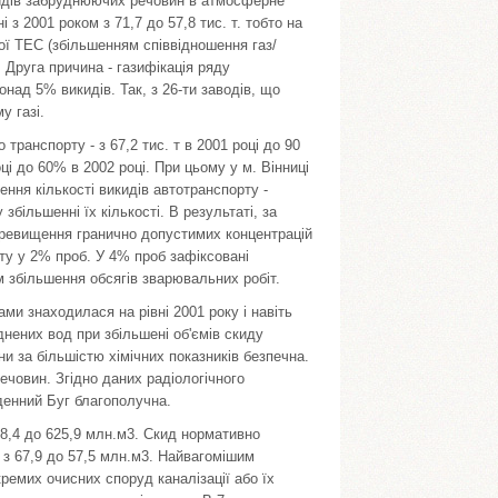
викидів забруднюючих речовин в атмосферне
 з 2001 роком з 71,7 до 57,8 тис. т. тобто на
ї ТЕС (збільшенням співвідношення газ/
. Друга причина - газифікація ряду
над 5% викидів. Так, з 26-ти заводів, що
у газі.
транспорту - з 67,2 тис. т в 2001 році до 90
оці до 60% в 2002 році. При цьому у м. Вінниці
ння кількості викидів автотранспорту -
більшенні їх кількості. В результаті, за
еревищення гранично допустимих концентрацій
ту у 2% проб. У 4% проб зафіксовані
 збільшення обсягів зварювальних робіт.
ми знаходилася на рівні 2001 року і навіть
ених вод при збільшені об'ємів скиду
 за більшістю хімічних показників безпечна.
ечовин. Згідно даних радіологічного
денний Буг благополучна.
08,4 до 625,9 млн.м3. Скид нормативно
з 67,9 до 57,5 млн.м3. Найвагомішим
емих очисних споруд каналізації або їх