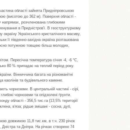
а частина області зайнята Придніпровською
ою (висотою до 362 м). Поверхня області -
му напрямах, розчленована глибокими
ленування в Придністров'ї. В геоструктурному
ну окраїну Українського кристалічного масиву,
ки її південно-західна окраїна розташована
носно потужною товщею більш молодих,
том. Пересічна температура січня -4, -6 °С,
изько 80 % припадає на теплий період року.
раїни. Вінниччина багата на різноманітні
а каолінів та будівельного каменю.
ють чорноземи. В центральній частині - сірі,
 - глибокі чорноземи та опідзолені ґрунти.
нду області - 356,5 тис.га (13,5% території
лена, в'яза; рідше змішані - сосна, дуб,
ьною довжиною 11,8 тис.км, в т.ч. 230 річок
 Дністра та Дніпра. На річках створено 74