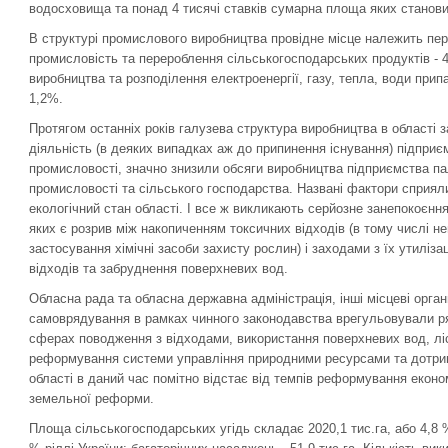
водосховища та понад 4 тисячі ставків сумарна площа яких становит
В структурі промислового виробництва провідне місце належить пере
промисловість та перероблення сільськогосподарських продуктів -
виробництва та розподілення електроенергії, газу, тепла, води при
1,2%.
Протягом останніх років галузева структура виробництва в області 
діяльність (в деяких випадках аж до припинення існування) підприєм
промисловості, значно знизили обсяги виробництва підприємства па
промисловості та сільського господарства. Названі фактори сприя
екологічний стан області. І все ж викликають серйозне занепокоєнн
яких є розрив між накопиченням токсичних відходів (в тому числі н
застосування хімічні засоби захисту рослин) і заходами з їх утиліз
відходів та забруднення поверхневих вод.
Обласна рада та обласна державна адміністрація, інші місцеві орга
самоврядування в рамках чинного законодавства врегульовували р
сферах поводження з відходами, використання поверхневих вод, ліс
реформування системи управління природними ресурсами та дотрим
області в даний час помітно відстає від темпів реформування економ
земельної реформи.
Площа сільськогосподарських угідь складає 2020,1 тис.га, або 4,8 % у