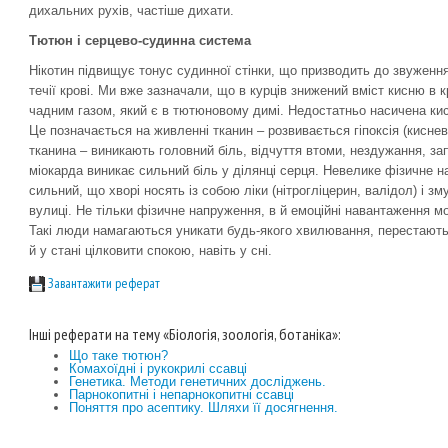
дихальних рухів, частіше дихати.
Тютюн і серцево-судинна система
Нікотин підвищує тонус судинної стінки, що призводить до звуження
течії крові. Ми вже зазначали, що в курців знижений вміст кисню в 
чадним газом, який є в тютюновому димі. Недостатньо насичена кис
Це позначається на живленні тканин – розвивається гіпоксія (кисн
тканина – виникають головний біль, відчуття втоми, нездужання, з
міокарда виникає сильний біль у ділянці серця. Невелике фізичне н
сильний, що хворі носять із собою ліки (нітрогліцерин, валідол) і зм
вулиці. Не тільки фізичне напруження, в й емоційні навантаження м
Такі люди намагаються уникати будь-якого хвилювання, перестають х
й у стані цілковити спокою, навіть у сні.
Завантажити реферат
Інші реферати на тему «Біологія, зоологія, ботаніка»:
Що таке тютюн?
Комахоїдні і рукокрилі ссавці
Генетика. Методи генетичних досліджень.
Парнокопитні і непарнокопитні ссавці
Поняття про асептику. Шляхи її досягнення.