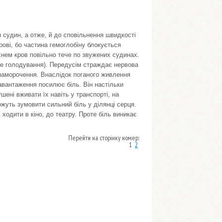
 судин, а отже, й до сповільнення швидкості
крові, бо частина гемоглобіну блокується
нем кров повільно тече по звужених судинах.
еве голодування). Передусім страждає нервова
апаморочення. Внаслідок поганого живлення
авантаження посилює біль. Він настільки
ушені вживати їх навіть у транспорті, на
ожуть зумовити сильний біль у ділянці серця.
одити в кіно, до театру. Проте біль виникає
Перейти на сторінку номер:
1
2