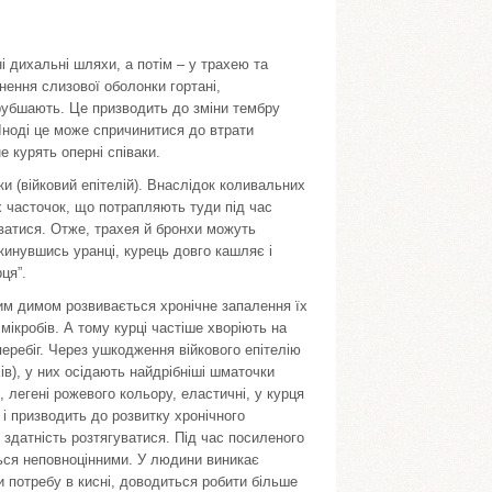
 дихальні шляхи, а потім – у трахею та
нення слизової оболонки гортані,
рубшають. Це призводить до зміни тембру
 Іноді це може спричинитися до втрати
е курять оперні співаки.
и (війковий епітелій). Внаслідок коливальних
іх часточок, що потрапляють туди під час
ватися. Отже, трахея й бронхи можуть
кинувшись уранці, курець довго кашляє і
ця”.
им димом розвивається хронічне запалення їх
 мікробів. А тому курці частіше хворіють на
еребіг. Через ушкодження війкового епітелію
в), у них осідають найдрібніші шматочки
 легені рожевого кольору, еластичні, у курця
 і призводить до розвитку хронічного
 здатність розтягуватися. Під час посиленого
ться неповноцінними. У людини виникає
и потребу в кисні, доводиться робити більше