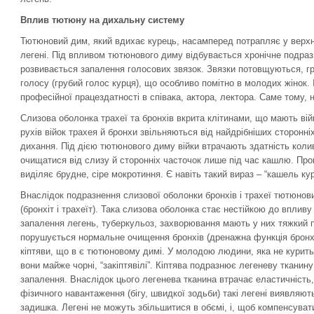
Вплив тютюну на дихальну систему
Тютюновий дим, який вдихає курець, насамперед потрапляє у верхні
легені. Під впливом тютюнового диму відбувається хронічне подраз
розвивається запалення голосових звязок. Звязки потовщуються, г
голосу (грубий голос курця), що особливо помітно в молодих жінок.
професійної працездатності в співака, актора, лектора. Саме тому, н
Слизова оболонка трахеї та бронхів вкрита клітинами, що мають війк
рухів війок трахея й бронхи звільняються від найдрібніших сторонн
дихання. Під дією тютюнового диму війки втрачають здатність коли
очищатися від слизу й сторонніх часточок лише під час кашлю. Про
виділяє брудне, сіре мокротиння. Є навіть такий вираз – “кашель кур
Внаслідок подразнення слизової оболонки бронхів і трахеї тютюнов
(бронхіт і трахеїт). Така слизова оболонка стає нестійкою до впливу
запалення легень, туберкульоз, захворювання мають у них тяжкий п
порушується нормальне очищення бронхів (дренажна функція бронхі
кіптяви, що в є тютюновому димі. У молодою людини, яка не курить,
вони майже чорні, “закіптявілі”. Кіптява подразнює легеневу тканину
запалення. Внаслідок цього легенева тканина втрачає еластичність,
фізичного навантаження (бігу, швидкої зодьби) такі легені виявляю
задишка. Легені не можуть збільшитися в обємі, і, щоб компенсуват