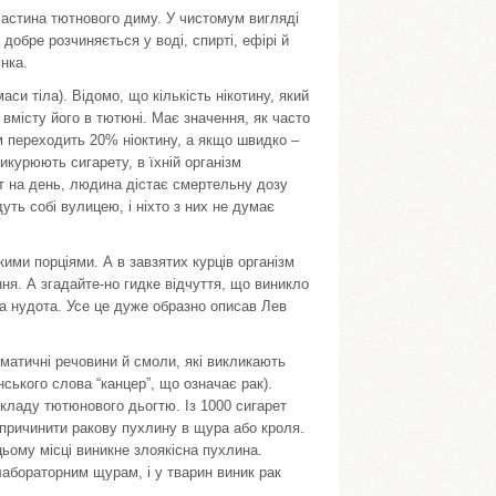
частина тютнового диму. У чистомум вигляді
 добре розчиняється у воді, спирті, ефірі й
нка.
си тіла). Відомо, що кількість нікотину, який
 вмісту його в тютюні. Має значення, як часто
м переходить 20% ніоктину, а якщо швидко –
икурюють сигарету, в їхній організм
т на день, людина дістає смертельну дозу
уть собі вулицею, і ніхто з них не думає
икими порціями. А в завзятих курців організм
ння. А згадайте-но гидке відчуття, що виникло
гка нудота. Усе це дуже образно описав Лев
оматичні речовини й смоли, які викликають
ського слова “канцер”, що означає рак).
складу тютюнового дьогтю. Із 1000 сигарет
 спричинити ракову пухлину в щура або кроля.
ьому місці виникне злоякісна пухлина.
абораторним щурам, і у тварин виник рак