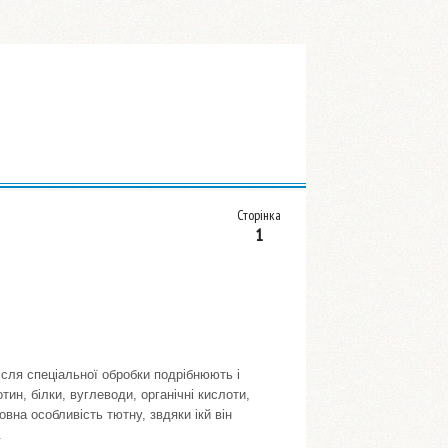
Сторінка
1
ісля спеціальної обробки подрібнюють і
ин, білки, вуглеводи, органічні кислоти,
овна особливість тютну, звдяки ікй він
.