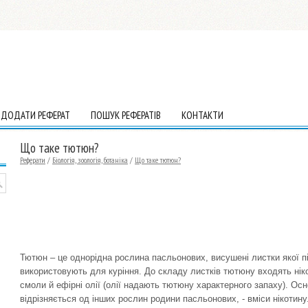
ДОДАТИ РЕФЕРАТ
ПОШУК РЕФЕРАТІВ
КОНТАКТИ
Що таке тютюн?
Реферати
/
Біологія, зоологія, ботаніка
/
Що таке тютюн?
Тютюн – це однорідна рослина пасльонових, висушені листки якої п
використовують для куріння. До складу листків тютюну входять нікот
смоли й ефірні олії (олії надають тютюну характерного запаху). Осн
відрізняється од інших рослин родини пасльонових, - вміси нікотину