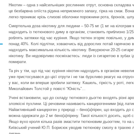
Нікотин – одна з найсильніших рослинних отрут, основна складова 
це безбарвна оліїста рідина неприємного запаху, гірка на смак. Вона
легко проникає крізь слизові оболонки порожнини рота, бронхів, шлу
Смертельна доза нікотину для людини – 50-75 мг (1 мг на кілограм ма
надходить із тютюнового диму в організм, становить приблизно 1/25
роблять затяжки під час куріння. Якщо тютюн згоряє повільно, у ди
понад 40%. Колі підлітки, ховаючись від дорослих потай гарячкою в
надходить максимальна кількість нікотину. Викурюючи 20-25 сигаре
нікотину. Ви недовірливо посміхаєтесь: люди із сигаретою в зубах ід
помирати.
Та річ у тім, що під час куріння нікотин надходить в організм невел
уже пристосувався до цієї отрути і не так бурхливо реагує на отрує
у вас, коли ви вперше зробили затяжку. Кашель, гіркість у роті, ле
Миколайович Толстой у повісті “Юність”…
Учені встановили, що до складу тютнового дьогтю входять різні ар
злоякісні пухлини. Ці речовини називають канцерогенними (від латин
Найактивніший канцероген у природі – бенз(а)пірен, що входить до 
можна одержати до 2 мг бенз(а)пірену. Такої кількості досить, щоб
Якщо вухо кроля кілька разів змастити тютюновим дьоогтем, то на ц
Київський учений Ю.П. Борисюк уводив тютюнову смолу в трахею л
легень.