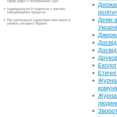
сфері радіо й телебачення США
Держав
Індивідуальне й соціальне у масово-
політи
інформаційних процесах
Деякі 
Про регіональні характеристики преси в
умовах унітарної України
Україн
Джерел
Досвід
Досвід
Друков
Еколог
Етичні
Журнал
комуні
Журнал
людин
Зворот