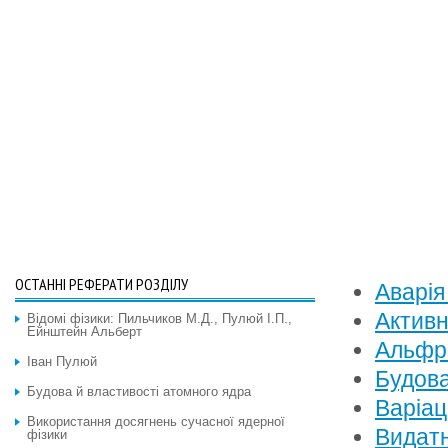
ОСТАННІ РЕФЕРАТИ РОЗДІЛУ
Аварія
Активн
Відомі фізики: Пильчиков М.Д., Пулюй І.П.,
Ейнштейн Альберт
Альфре
Іван Пулюй
Будова
Будова й властивості атомного ядра
Варіац
Використання досягнень сучасної ядерної
Видатн
фізики