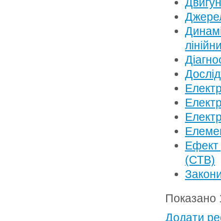
Двигун
Джерел
Динамі
лінійн
Діагно
Дослід
Елект
Електр
Електр
Елемен
Ефект 
(СТВ)
Закон
Показано 1
Додати ре