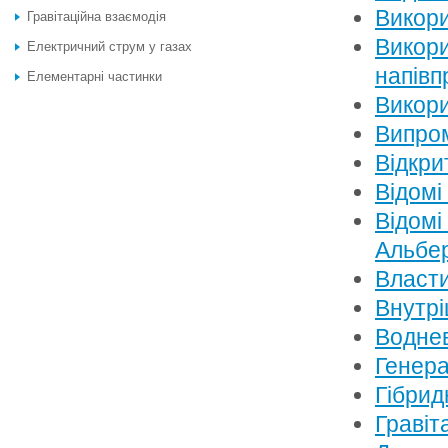
Викори
Гравітаційна взаємодія
Викори
Електричний струм у газах
напівп
Елементарні частинки
Викори
Випром
Відкри
Відомі
Відомі
Альбе
Власти
Внутрі
Воднев
Генер
Гібрид
Гравіт