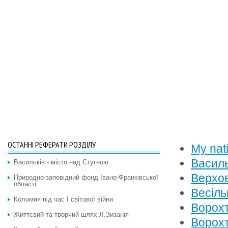
ОСТАННІ РЕФЕРАТИ РОЗДІЛУ
My nat
Василь
Васильків - місто над Стугною
Верхов
Природно-заповідний фонд Івано-Франківської
області
Весіль
Коломия під час І світової війни
Ворохт
Життєвий та творчий шлях Л.Зизанія
Ворохт