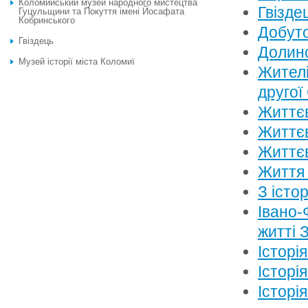
Коломийський музей народного мистецтва
Гвізде
Гуцульщини та Покуття імені Йосафата
Кобринського
Добуто
Гвіздець
Долин
Музей історії міста Коломиї
Жителі
другої
Життєв
Життєв
Життєв
Життя 
З істор
Івано-
житті 
Історі
Історі
Історі