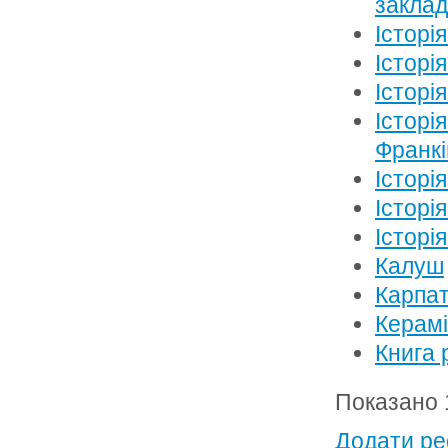
закла
Історі
Історі
Історі
Історі
Франкі
Історі
Історі
Історі
Калуш
Карпат
Керам
Книга 
Показано 1
Додати ре